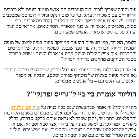
עוד נקודה שצריך לזכור: רוב העובדים הם אנשי מעמד ביניים ולא כוכבים
הוליוודיים עם משכורות עתק. על כל טום הנקס וג׳וליה רוברטס שמככבים
בסרט, יש מאות אנשי הפקה מאחורי הקלעים (החל ממאפרים, בוני
סטים, מלבישים, אנשי יח״צ, בוני תפאורה, תסריטאים, אחראי סט ועוד
ועוד). על כל סט יש מאות אנשים שמעורבים.
כלומר, הוליווד, כמו תעשיית הופעות המוזיקה פחות בנויה למצב של מגפה
המונית וריחוק חברתי. זה עוד לפני שנכנסו לעולמות התוכן של הסרטים
והתרבות: איך אפשר לצלם סצינת סקס או אפילו סצינת משחק כדורגל
כשכל השחקנים מחויבים בריחוק חברתי?
אז מה הן ההגבלות שמסתמנות? כמו בכל מקום, שמירה על מרחק חברתי
(אז נראה פחות סצינות של משחקי ספורט וסקס), הגבלה על מספר
האנשים על הסט וגם –
בלי א.נשים מבוגרים
.
הוליווד אומרת ביי ביי ל"גרייס ופרנקי"?
מה זה אומר? זה אומר שבתעשיה שגם ככה בנויה על
אייג׳יזם (גילנות)
,
הסיכוי לראות סרטים או סדרות על ועם אנשים מבוגרים בשנים הקרובות
ירד פלאים. יותר מזה, יתכן שכבר לא נראה אותם ברקע סדרות, כחלק
מהחיים. למה לכתוב למשל סצינה על ביקור אצל סבא וסבתא, אם אי
אפשר להביא לסט שחקנים מבוגרים? מקסימום, אם ממש ירצו, יצלמו
סצינות סטייל ׳מדברים עם סבא וסבתא בזום׳.