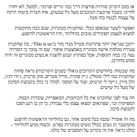
אז בזמן הקרוב סדרות פורצות דרך כמו ׳גרייס ופרנקי׳, למשל, לא יחזרו
לחיינו: כשכל ארבעת הכוכבים מעל גיל שבעים, איזו חברת ביטוח תיקח
על עצמה לבטח כזה סט?.
ואפשר לשער שבאופן ככלי, שחקניות מבוגרות, שגם ככה מתקשות
למצוא לעצמן תפקידים טובים בהוליווד ,יהיו הראשונות להיפגע.
ייתכן שנראה יותר פתרונות סטייל מנדי מור ב״This is us״, בה שחקנית
צעירה מגלמת אישה מבוגרת באמצעות איפור. שם זה עובד כי הסדרה
נעה בין כמה תקופות, אבל כפתרון קבוע להצגת א.נשים מבוגרים זה יהיה
ממש מחורבן.
מה שבטוח: בחודשים הקרובים (ואולי בשנים הקורבות) נראה פחות
שחקניות כמו לילי טומלין, ג׳יין פונדה, מריל סטריפ, סוזן סרנדון, ג׳ודי דנץ׳,
הלן מירן, ג׳יימי לי קרטיס, ועוד על המסך. למה? כי כולן בקבוצת הסיכון
של מעל גיל שישים.
וזה עוד לפני שהזכרנו את כל הכותבות, המאפרות, עובדות הבמה,
המפיקות וכו׳, שפתאום ימצאו עצמן בלי עבודה, כי הן בן רגע הפכו
לקבוצת סיכון.
מה זה אומר? שכמו בכל מקום אחר, גם בהוליווד הראשונות להיפגע
מהמשבר הן נשים ככלל ונשים מבוגרות בפרט. וכשזה מגיע להוליווד –
כולנו נראה את זה בקרוב על המסכים של כולנו.