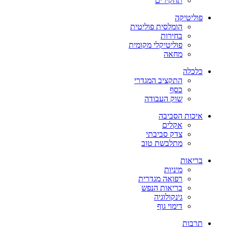
תחקירים
פוליטיקה
הומלסית פוליטית
בחירות
פוליטיקלי מקומית
מחאה
כלכלה
התקציב המגדרי
כסף
שוק העבודה
איכות הסביבה
אקלים
צדק סביבתי
מתלבשת טוב
בריאות
מיניות
רפואה מגדרית
בריאות הנפש
גינקולוגיה
דימוי גוף
תרבות