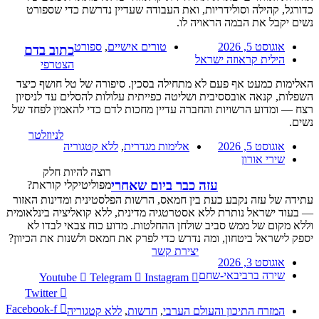
כדורגל, קהילה וסולידריות, ואת העבודה שעדיין נדרשת כדי שספורט
נשים יקבל את הבמה הראויה לו.
אוגוסט 5, 2026
טורים אישיים
,
ספורט
כתוב בדם
הילית קראוזה ישראל
הצטרפי
האלימות כמעט אף פעם לא מתחילה בסכין. סיפורה של טל חושף כיצד
השפלות, קנאה אובססיבית ושליטה כפייתית עלולות להסלים עד לניסיון
רצח — ומדוע הרשויות והחברה עדיין מחכות לדם כדי להאמין לפחד של
נשים.
לניוזלטר
אוגוסט 5, 2026
אלימות מגדרית
,
ללא קטגוריה
שירי אורון
רוצה להיות חלק
עזה כבר ביום שאחרי
מפוליטיקלי קוראת?
עתידה של עזה נקבע כעת בין חמאס, הרשות הפלסטינית ומדינות האזור
— בעוד ישראל נותרת ללא אסטרטגיה מדינית, ללא קואליציה בינלאומית
וללא מקום של ממש סביב שולחן ההחלטות. מדוע כוח צבאי לבדו לא
יספק לישראל ביטחון, ומה נדרש כדי לפרק את חמאס ולשנות את הכיוון?
יצירת קשר
אוגוסט 3, 2026
שירה ברביבאי-שחם
Youtube
Telegram
Instagram
Twitter
Facebook-f
המזרח התיכון והעולם הערבי
,
חדשות
,
ללא קטגוריה