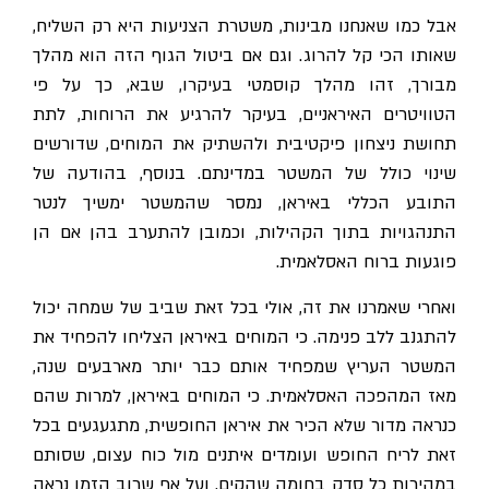
אבל כמו שאנחנו מבינות, משטרת הצניעות היא רק השליח,
שאותו הכי קל להרוג. וגם אם ביטול הגוף הזה הוא מהלך
מבורך, זהו מהלך קוסמטי בעיקרו, שבא, כך על פי
הטוויטרים האיראניים, בעיקר להרגיע את הרוחות, לתת
תחושת ניצחון פיקטיבית ולהשתיק את המוחים, שדורשים
שינוי כולל של המשטר במדינתם. בנוסף, בהודעה של
התובע הכללי באיראן, נמסר שהמשטר ימשיך לנטר
התנהגויות בתוך הקהילות, וכמובן להתערב בהן אם הן
פוגעות ברוח האסלאמית.
ואחרי שאמרנו את זה, אולי בכל זאת שביב של שמחה יכול
להתגנב ללב פנימה. כי המוחים באיראן הצליחו להפחיד את
המשטר העריץ שמפחיד אותם כבר יותר מארבעים שנה,
מאז המהפכה האסלאמית. כי המוחים באיראן, למרות שהם
כנראה מדור שלא הכיר את איראן החופשית, מתגעגעים בכל
זאת לריח החופש ועומדים איתנים מול כוח עצום, שסותם
במהירות כל סדק בחומה שהקים. ועל אף שרוב הזמן נראה