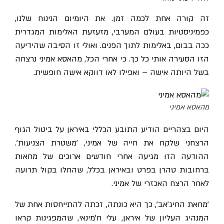
זה קורה אחת לכמה זמן. את היומיום הנינוח שלנו,
כפמיניסטיות בעולם המערבי, מזעזעת האלימות המגדרית
ככה בבום, באלימות לתוך הפנים. ואולי זו הסיבה שהידיעה
הזו הסעירה אותי כל כך. כי אחרי הכל, מהאסא אמיני נרצחה
בשל היותה אישה – ואפילו לאו דווקא אישה חופשית.
מהאסא אמיני
היום בצהריים הודיע התובע הכללי באיראן על ביטול הגוף
הרצחני שלקח את חייה של אמיני, 'משטרת הצניעות'.
ההודעה הזו מגיעה אחרי חודשים ארוכים של מחאות
ברחובות טהרן בפרט ובאיראן בכלל, שהחלו בקול תרועה
לאחר הרצח האכזרי של אמיני.
'מחאת החיג'אב', כך היא כונתה, זכתה להתייחסות אחת של
המנהיג העליון של איראן, עלי ח'מינאי, שהמפגינות קראו