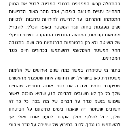
בהתחלה קראו המפגינים ברחבי המדינה לבטל את החוק
המחייב עטיית חיג'אב בציבור, אבל מהר מאוד הדרישות
התפתחו והתרחבו עד לדרישה לחירויות נרחבות, לזכויות
נשים מעוגנות בחוק ונגד המשטר באופן הכללי. להבדיל
ממחאות קודמות, המחאה הנוכחית התמקדה בשינוי רדיקלי
של השיטה ולא רק ברפורמות הדרגתיות פה ושם. בתגובה
החל המשטר האסלאמי להשתמש בכדורים חיים כנגד
המפגינים.
בתור מי שסיקרה במשך כמה שנים אירועים של אלימות
משטרתית כאן בישראל, יש תחושה אחת שספגתי מהאנשים
שסיקרתי ותמיד שברה את רוחי. אותה תחושה שהחיים
שלך כל כך לא חשובים למדינה הזו, שהיא מוכנה לאשר
שימוש בנשק נגדך על דברים של מה בכך. כל כך לא
חשובים ששוטר, זה שאמון בימים כתיקונם על הביטחון
שלך, יכול לשלוף מולך אקדח, לטעון אותו ואולי אף
להשתמש בו נגדך. לרוב בתירוץ של שמירה על סדר ציבורי