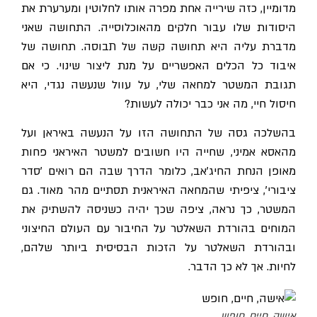
מדומיין, כזה שירייה אחת מפרה אותו לחלוטין ומערערת את
היסודות שלו עבור חלקים מהאוכלוסייה. התחושה שאני
מדברת עליה היא תחושה קשה של תבוסה. תחושה של
איבוד כל הכלים האפשריים על מנת ליצור שינוי. כי אם
תגובת המשטר למחאה שלי, על עוול שנעשה נגדי, היא
חיסול חיי, מה אני כבר יכולה לעשות?
בהשלכה גסה של התחושה הזו על הנעשה באיראן ועל
מהאסא אמיני, שחייה היו חשובים למשטר האיראני פחות
מאופן הנחת החיג'אב, כלומר הדרך שבה הם רואים 'סדר
ציבורי', ציפיתי שהמחאה האיראנית תסתיים מהר מאוד. גם
המשטר, כך נראה, ציפה שכך יהיה כשניסה להשתיק את
המוחים בהורדת השאלטר על החיבור עם העולם החיצוני
ובהורדת השאלטר על הזכות הבסיסית ביותר שלהם,
לחיות. אך לא כך הדבר.
אישה, חיים, חופש