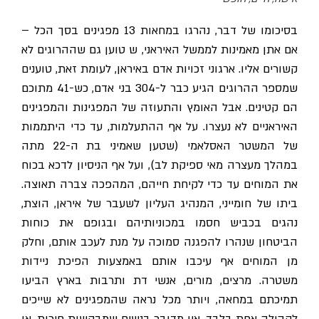
בסיכומו של דבר, נהרגו במחאות 13 מפגינים בסך הכל –
אם אתן מאמינות לממשל האיראני, ש טוען גם שההרוגים לא
קשורים אליו. ארגוני זכויות אדם באיראן, לעומת זאת, טוענים
שמספר ההרוגים הגיע כבר ל-304 בני אדם, כש-41 מתוכם
הם קטינים. אבל האומץ והתעוזה של המפגינות והמפגינים
האיראניים לא נעצרו. על אף ההתעלמות, עד כדי היתממות
של המשטר האסלאמי (שטען שאמיני בת ה-22 מתה
במהלך מעצרה מאי ספיקת לב), ועל אף הניסיון לדכא בכוח
את המוחים עד כדי לקיחת חייהם, המהפכה צברה תאוצה.
ביתו של חומייני, המנהיג העליון לשעבר של איראן, הוצת,
נהגים בכביש חסמו במכוניותיהם ובגופם את כוחות
הביטחון שנהרו להפגנה סמוכה על מנת לעכב אותם, וחלק
מן המוחים אף עיכבו אותם באמצעות הפיכת ניידות
משטרה. מרצים, מורים, אנשי דת ותרבות בארץ הביעו
תמיכתם במחאה, ויותר מכל נראה שהמפגינים לא שייכים
לקהילה אחת בלבד. אין מדובר בנשים שמבקשות חירות, או