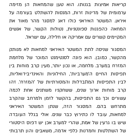
קריאות אמיצות בגנותו. הוא טען שהמחאות הן מזימה
ערמומית של מדינות זרות, המנסות להשתלט בעורמה על
איראן. המשטר האיראני כולו דאג למסגר מהר מאוד את
המחאה כהפגנות ספונטניות, נטולות הקשר, של אנשים
המקיימים קשרים עם אמריקה או חלילה, עם ישראל.
המסגור שניסה לתת המשטר האיראני למחאות לא מנותק
מהקשר, כמובן. הוא פונה לסנטימנט המוכר של מלחמת
המזרח במערב. מלחמה, או נכון יותר, מעין קרב מוחות בין
תפיסות החיים ה'מערביות', החילוניות והאינדיבידואליות,
לבין התפיסות המתבדלות והמסורתיות של 'המזרח'. זהו
קרב מוחות ארוך שנים, ששחקניו משתנים אחת לכמה
עשורים וכך גם התפיסות, בהקשר לזמן ולמרחב שהקרב
מתרחש בהם. המסגור הזה, שנתן המשטר האיראני
למחאות, עובד לו כתירוץ כבר שנים. אולי בגלל העובדה
שיש בו גרעין של אמת, שהרי למערב אכן יש דפוס היסטורי
של השתלטות וחמדנות כלפי אדמה, משאבים והון תרבותי