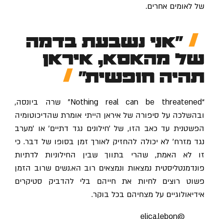
של לאומים אחרים.
"אני נשבעת בדמה
של מהאסא, איראן
תהיה חופשית"
“Nothing real can be threatened” שרה ביונסה,
ובהשלכה על סיפורה של איראן הייתי אומרת שהדיכוטומיה
הפשטנית עד כאב הזו, של 'חילונים נגד דתיים' או 'מערב
נגד מזרח' לא יכולה להחזיק לאורך זמן בסופו של דבר. כי
זו לא האמת, שהרי בתווך שבין החילוניות לדתיות
פונדמנטליסטית נמצאות ונמצאים רוב הא.נשים שרוב הזמן
פשוט רוצים לחיות את חייהם בלי להדביק סטיקרים
אידיאולוגיים על מצחיהם בכל בוקר.
@elica.lebon