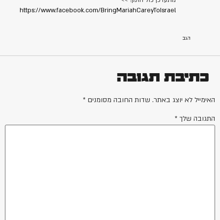
מתעדכן כול הזמן! >>
https://www.facebook.com/BringMariahCareyToIsrael
הגב
כתיבת תגובה
האימייל לא יוצג באתר.
שדות החובה מסומנים
*
התגובה שלך
*