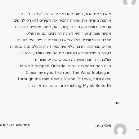
אהבתי את הרוב, פחות אהבתי את המילה "קיטשית". בתור
אוהבת מאריה את אמורה להכיר את השירים (לא רק להיטים)
עם מילים שיש סהן הרבה עומק, כאב, אמת, מהחיים האיישים,
אמינה עצמית, ועוד היא הצילה חיי רבים, וגם את שלי.
יש לה המוני שירים כאלה ולא רק שירים כייפים. היא כותבת
שירים מבריקה. והדבר בלא פימינסאי זה להתעלם מזה שזמרות
בעיקר פופולריות לא כותבות את המוסיקה שלהן, והיא כן
כותבת, רק חבח שאין לה מספיק קרדיט עבור זה.
הינה כמה דוגמאות לשירים: Make it happen, Outside,
Close my eyes, The roof, The Wind, looking in,
Through the rain, Peatls, Vision Of Love, If it's over,
vanshing, My all, Butterfly והרשימה עוד ארוכה…
הגב
מימי
הגיב:
14 יולי 2019 בשעה 0:19