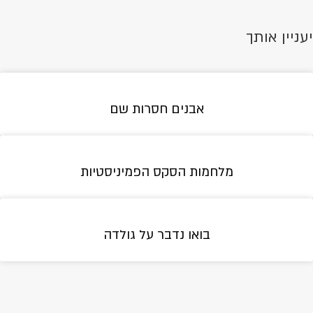
יעניין אותך
אבנים חסרות שם
ה
כ
ר
מלחמות הסקס הפמיניסטיות
ב
מ
כ
ע
בואו נדבר על גולדה
ב
ה
ה
ל