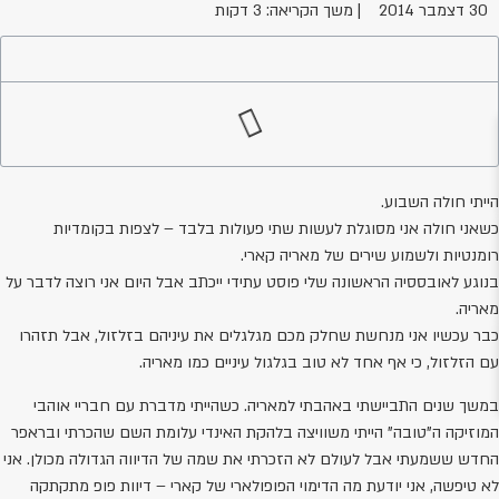
30 דצמבר 2014
| משך הקריאה: 3 דקות
ה
פ
פ
ה
ייתי חולה השבוע.
שאני חולה אני מסוגלת לעשות שתי פעולות בלבד – לצפות בקומדיות
ומנטיות ולשמוע שירים של מאריה קארי.
נוגע לאובססיה הראשונה שלי פוסט עתידי ייכתב אבל היום אני רוצה לדבר על
אריה.
ת
בר עכשיו אני מנחשת שחלק מכם מגלגלים את עיניהם בזלזול, אבל תזהרו
ם הזלזול, כי אף אחד לא טוב בגלגול עיניים כמו מאריה.
משך שנים התביישתי באהבתי למאריה. כשהייתי מדברת עם חבריי אוהבי
מוזיקה ה"טובה" הייתי משוויצה בלהקת האינדי עלומת השם שהכרתי ובראפר
חדש ששמעתי אבל לעולם לא הזכרתי את שמה של הדיווה הגדולה מכולן. אני
א טיפשה, אני יודעת מה הדימוי הפופולארי של קארי – דיוות פופ מתקתקה