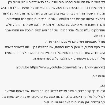
ל לשכוח את ההישגים המרשימים שלה אבל כדאי לזכור שהיא שנייה רק
חיפושיות בכמות הלהיטים שהכניסה למקום הראשון של מצעד הבילבורד, היא
זמרת השנייה הרווחית ביותר בארצות הברית, שנייה רק למדונה. היא מצליחה
המציא עצמה מחדש כבר שלושה עשורים. בכל פעם כשחברת התקליטים
לה חושבת שהיא סיימה את הסוס, היא מבהירה להם שלא כך הדבר. חלק
הדיסקים שלה נכשלו אבל בסופו של דבר היא תמיד הופכת את הסיטואציה
טובתה.
ודל לעצמאות נשית אם אי פעם ראיתי אחד.
ז, פעם הבאה, כשאתן חולות במיטה, אני ממליצה לכן – תנו למאריה צ'אנס.
יא תחזק אתכן מבפנים ובסופו של דבר, אין כמו נוסטלגיה לשנות התשעים
לווה בקיטש אינסופי כדי להתגבר על שפעת משתקת.
[youtube https://www.youtube.com/watch?v=LfRNRymrv9k
איה רומן
.ב.
יה כל כך קשה לבחור איזה שירים לכלול בכתבה הזאת. אני באמת ממליצה
כן ליפול אל תוך היוטוב שלכן ולגלות כמה שירים כייפים יש למאריה. שעות של
יף ובזבוז זמן מובטחות לאמיצות שינסו זאת.