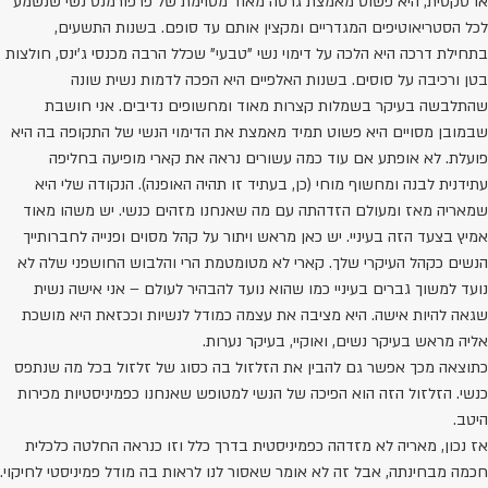
ו סקסית, היא פשוט מאמצת גרסה מאוד מסוימת של פרפורמנס נשי שנשמע
כל הסטריאוטיפים המגדריים ומקצין אותם עד סופם. בשנות התשעים,
תחילת דרכה היא הלכה על דימוי נשי "טבעי" שכלל הרבה מכנסי ג'ינס, חולצות
טן ורכיבה על סוסים. בשנות האלפיים היא הפכה לדמות נשית שונה
התלבשה בעיקר בשמלות קצרות מאוד ומחשופים נדיבים. אני חושבת
במובן מסויים היא פשוט תמיד מאמצת את הדימוי הנשי של התקופה בה היא
ועלת. לא אופתע אם עוד כמה עשורים נראה את קארי מופיעה בחליפה
תידנית לבנה ומחשוף מוחי (כן, בעתיד זו תהיה האופנה). הנקודה שלי היא
מאריה מאז ומעולם הזדהתה עם מה שאנחנו מזהים כנשי. יש משהו מאוד
מיץ בצעד הזה בעיניי. יש כאן מראש ויתור על קהל מסוים ופנייה לחברותייך
נשים כקהל העיקרי שלך. קארי לא מטומטמת הרי והלבוש החושפני שלה לא
ועד למשוך גברים בעיניי כמו שהוא נועד להבהיר לעולם – אני אישה נשית
גאה להיות אישה. היא מציבה את עצמה כמודל לנשיות וככזאת היא מושכת
ליה מראש בעיקר נשים, ואוקיי, בעיקר נערות.
תוצאה מכך אפשר גם להבין את הזלזול בה כסוג של זלזול בכל מה שנתפס
נשי. הזלזול הזה הוא הפיכה של הנשי למטופש שאנחנו כפמיניסטיות מכירות
יטב.
ז נכון, מאריה לא מזדהה כפמיניסטית בדרך כלל וזו כנראה החלטה כלכלית
כמה מבחינתה, אבל זה לא אומר שאסור לנו לראות בה מודל פמיניסטי לחיקוי.