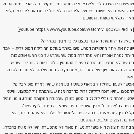
מייצרת להיטים זולים ולא רציתי להיתפס כמי שמקשיבה לקארי בזמנה הפנוי.
בל האמת היא ששום שיר של הליברטינס לא יכול לשמח את ליבי כמו קליפ
אריה קלאסי משנות התשעים.
[youtube https://www.youtube.com/watch?v=qq09UkPRdFY
שאלה הרלוונטית היא מה בעצם כל כך מביך במאריה?
ש לה את אחד מהקולות המרשימים ביותר בעולם המוזיקה הפופולרית – אמה
ייתה זמרת אופרה והיא מתהדרת בקול שמשתרע על פני חמש אוקטבות
בגישה לא מתפשרת. הרבה פעמים המוניטין שלה כדיווה קשור לכך שהיא
סוגלת לזהות זיוף של זמר רקע ממרחק של במה שלמה ולא מוכנה לסבול
את.
פשר לטעון שהזלזול בקארי פשוט נובע מזה שהיא זמרת פופ אבל קל
הסכים שהיא זוכה לזלזול גדול בהרבה מזה ששותפתה ז"ל למקצוע, וויטני
וסטון זכתה לו (בלי לזלזל ביוסטון כמובן שכבודה במקומה מונח). וויטני תמיד
חשבה ה"איכותית" מבין השתיים בעוד שמאריה הייתה ה"קיטשית".
ל להבין למה מאריה זכתה לדימוי ה"מטופש" שלה. היא אוהבת ורוד, היא
והבת נצנצים וכלבים קטנטנים.
בחינה חיצונית היא משדרת נשיות מאוד לא מתפשרת. היא לא מינית בהכרח,