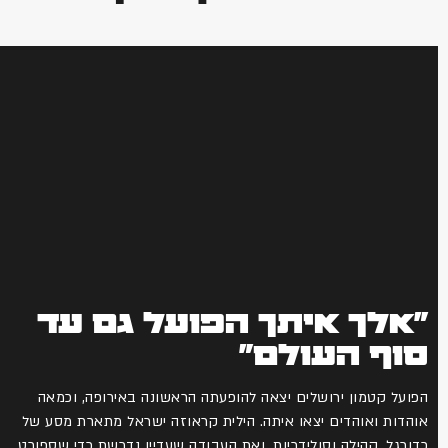
"אלך איתך הפועל גם עד
סוף העולם"
הפועל קטמון ירושלים יצאה להופעתה הראשונה באירופה, וכמאה
אוהדות ואוהדים יצאו איתה. הילית קראוזה ישראל מתארת מסע של
כדורגל, קהילה וסולידריות, ואת העבודה שעדיין נדרשת כדי שספורט