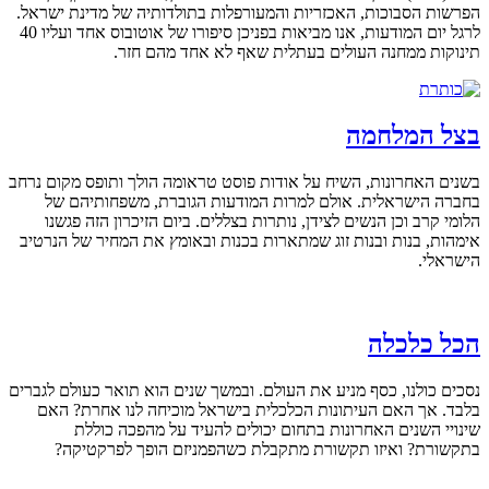
הפרשות הסבוכות, האכזריות והמעורפלות בתולדותיה של מדינת ישראל.
לרגל יום המודעות, אנו מביאות בפניכן סיפורו של אוטובוס אחד ועליו 40
תינוקות ממחנה העולים בעתלית שאף לא אחד מהם חזר.
בצל המלחמה
בשנים האחרונות, השיח על אודות פוסט טראומה הולך ותופס מקום נרחב
בחברה הישראלית. אולם למרות המודעות הגוברת, משפחותיהם של
הלומי קרב וכן הנשים לצידן, נותרות בצללים. ביום הזיכרון הזה פגשנו
אימהות, בנות ובנות זוג שמתארות בכנות ובאומץ את המחיר של הנרטיב
הישראלי.
הכל כלכלה
נסכים כולנו, כסף מניע את העולם. ובמשך שנים הוא תואר כעולם לגברים
בלבד. אך האם העיתונות הכלכלית בישראל מוכיחה לנו אחרת? האם
שינויי השנים האחרונות בתחום יכולים להעיד על מהפכה כוללת
בתקשורת? ואיזו תקשורת מתקבלת כשהפמניזם הופך לפרקטיקה?