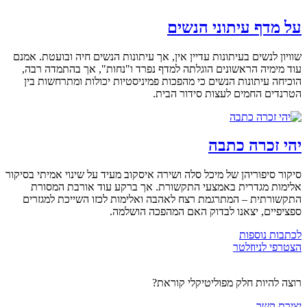
על מדף עיתוני הנשים
שוויון לנשים בעיתונות עדיין אין, אך עיתונות הנשים חיה ובועטת. אמנם
עוד מימיה הראשונים הוגלתה למדף נפרד ו"נחות", אך בהתמדה רבה,
הוכיחה עיתונות הנשים כי מהפכות פמיניסטיות יכולות ומתרחשות בין
הטרנדים החמים לעצות סידור הבית.
יהי זכרה כתבה
סיקור סיפוריהן של מיכל סלה ושירה איסקוב מעיד על שינוי אמיתי בסיקור
אלימות מגדרית באמצעי התקשורת. אך ברקע עוד אורבת המסורת
התקשורתית – המתרגמת רצח לאהבה ואלימות לכזו השייכת למגזרים
ספציפיים, יצאנו לבדוק האם המהפכה הושלמה.
לכתבות נוספות
הצטרפי לניוזלטר
רוצה להיות חלק מפוליטיקלי קוראת?
יצירת קשר