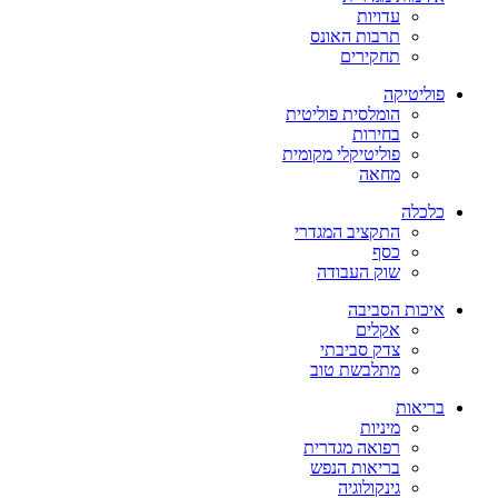
עדויות
תרבות האונס
תחקירים
פוליטיקה
הומלסית פוליטית
בחירות
פוליטיקלי מקומית
מחאה
כלכלה
התקציב המגדרי
כסף
שוק העבודה
איכות הסביבה
אקלים
צדק סביבתי
מתלבשת טוב
בריאות
מיניות
רפואה מגדרית
בריאות הנפש
גינקולוגיה