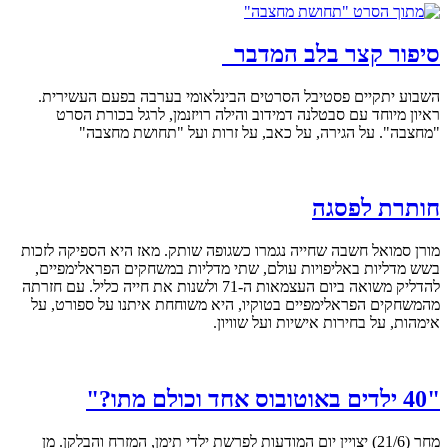
סיפור קצר בלב המדבר
השבוע יתקיים פסטיבל הסרטים הבינלאומי בערבה בפעם העשירית.
ראיון מיוחד עם סבטלנה דמידוב והילה רויזנמן, לרגל בכורת הסרט
"מחצבה". על הגירה, על כאב, על זרות ועל "תחושת מחצבה"
חותרת לפסגה
מורן סמואל חשבה שחייה נגמרו כשגופה שותק. מאז היא הספיקה לזכות
בשש מדליות באליפויות עולם, שתי מדליות במשחקים הפראלימפיים,
להדליק משואה ביום העצמאות ה-71 ולשנות את חייה כליל. עם חזרתה
מהמשחקים הפראלימפיים בטוקיו, היא משוחחת איתנו על ספורט, על
אימהות, על בחירות אישיות ועל שוויון.
"40 ילדים באוטובוס אחד וכולם מתו?"
מחר (21/6) יצויין יום המודעות לפרשת ילדי תימן, המזרח והבלקן. מן