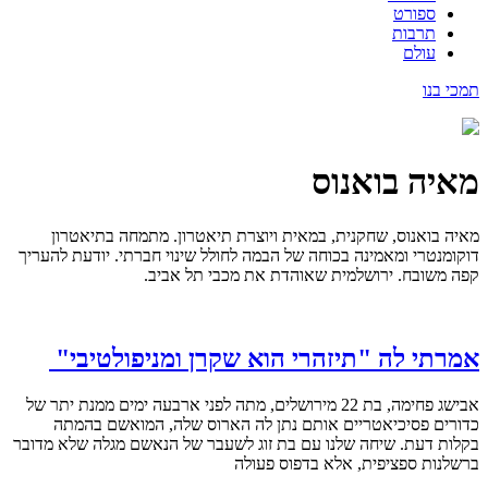
ספורט
תרבות
עולם
תמכי בנו
מאיה בואנוס
מאיה בואנוס, שחקנית, במאית ויוצרת תיאטרון. מתמחה בתיאטרון
דוקומנטרי ומאמינה בכוחה של הבמה לחולל שינוי חברתי. יודעת להעריך
קפה משובח. ירושלמית שאוהדת את מכבי תל אביב.
אמרתי לה "תיזהרי הוא שקרן ומניפולטיבי"
אבישג פחימה, בת 22 מירושלים, מתה לפני ארבעה ימים ממנת יתר של
כדורים פסיכיאטריים אותם נתן לה הארוס שלה, המואשם בהמתה
בקלות דעת. שיחה שלנו עם בת זוג לשעבר של הנאשם מגלה שלא מדובר
ברשלנות ספציפית, אלא בדפוס פעולה