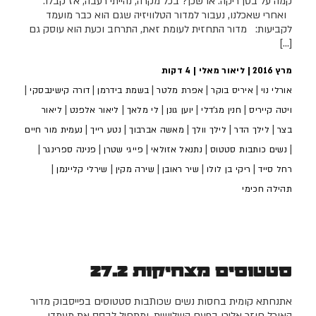
קמה על בטן ריקה. או שכן? בכל מקרה, נהייתי רעבה, אז קבלו:
ואחרי שאכלנו, נעבור למדור הטלוויזיה שגם הוא כבר מועמד
לקביעות: מדור התחזית לעומת זאת, התרחב וכעת הוא עוסק גם
[…]
מרץ 2016 | ליאור מאלי |
4
דקות
|
|
|
|
|
אורלי נוי
איריס בוקר
אפרת מלטר
בשמת בידרמן
דורה קישינבסקי
|
|
|
|
|
ויטה קייריס
חנין מג'דלי
יוען גונן
לי מלאך
ליאור אלפנט
ליאור
|
|
|
|
|
בצר
לילך הדר
לילך וולך
מאשה אברבוך
נטע רייך
נעמית מור חיים
|
|
|
|
|
נשים כותבות סטטוס
נתנאל אזולאי
פייגי שטרן
פנינה ספרינגר
|
|
|
|
|
רחל סייד
ריקי בן לולו
שיר ראובן
שירה מקין
שירלי קליינמן
תהילה חכימי
סטטוסים מצחיקות 27.2
אתנחתא קומית בחסות נשים שכותבות סטטוסים בפייסבוק מדור
האוכל חוזר אליכן בפעם השלישית, ומתחיל לבסס את מעמדו