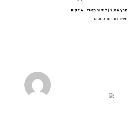
מרץ 2016 | ליאור מאלי |
4
דקות
נשים כותבות סטטוס
מאחורי המקלדת
יובל חביב
יולי נובק