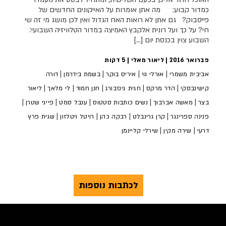
כמדור קבוע: מה אתן אומרות על האייקונים החדשים של
פייסבוק? גם אתן לא רואות האח הגדול ואין לכן מושג מי זה שי
חי? על כך ועל רונית אלקבץ האמיצה במדור הטלוויזיה השבועי:
השבוע צוין בכנסת יום […]
פברואר 2016 | ליאור מאלי |
5
דקות
|
|
|
|
אביבית משמרי
אורלי נוי
איריס בוקר
בשמת בידרמן
דורה
|
|
|
|
|
קישינבסקי
הדר מרקס
חגית גינזבורג
חנן חמוד
לי מלאך
ליאור
|
|
|
|
|
בצר
מאשה אברבוך
נשים כותבות סטטוס
ענבל סמט
פייגי שטרן
|
|
|
|
פנינה ספרינגר
קרן גרינבלט
רבקה כהן
רויטל ויטלזון
שגית פרץ
|
|
דרעי
שירה מקין
שירלי קליינמן
לכתבות נוספות