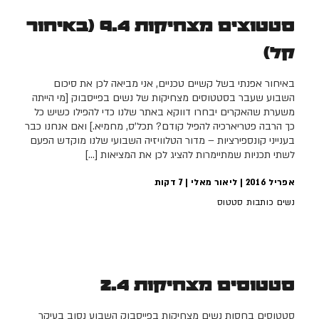
סטטוצים מצחיקות 9.4 (באיחור
קל)
באיחור אפנתי בשל קשיים טכניים, אני מביאה לכן את סיכום
השבוע שעבר בסטטוסים מצחיקות של נשים בפייסבוק [מי הייתה
משערת שהאקרים יבחרו דווקא באתר שלנו כדי להפילו כשיש כל
כך הרבה פטריארכיה להפיל קודם? תכל'ס, מחמיא.] ואם אנחנו כבר
בענייני קונספירציות – מדור הטלוויזיה השבועי שלנו מוקדש הפעם
לשתי תכניות שמתיימרות להציג לכן את המציאות […]
אפריל 2016 | ליאור מאלי |
7
דקות
נשים כותבות סטטוס
סטטוסים מצחיקות 2.4
סטטוסים בחסות נשים מצחיקות בפייסבוק השבוע נסוב בעיקר