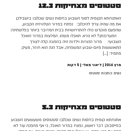
סטטוסים מצחיקות 12.3
האתנחתא הקומית לסוף השבוע בחסות נשים שכתבו בישבילכן
את מה שהיה צריך להיכתב: נפתח במדור הטלוויזיה הקבוע,
שהפעם מוקדש כולו להתרחשויות בבית המדובר ביותר בפלשתינה:
התעדכנתן? לא נורא. תאכלו משהו. המלצות במדור האוכל
השבועי: מדור ההורות וילדות היה בהפוגה קלה לצורך
התאוששות מיום-שבוע המשפחה, אבל הנה הוא חוזר, מעיק
מתמיד: […]
מרץ 2016 | ליאור מאלי |
5
דקות
נשים כותבות סטטוס
סטטוסים מצחיקות 5.3
אתנחתא קומית בחסות נשים שכתבו סטטוסים משעשעים השבוע
בפייסבוק: דבר ראשון, נפצח במדור האוכל, כי אף מהפכה עוד לא