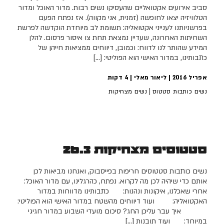
סביב אירועים אקטואליים שהעסיקו נשים רבות. מדור האוכל ומדור
הטלוויזיה יצאו לחופשה (זמנית, אני מקווה). אז נפתח הפעם
בפרשניותנו לענייני אקטואליה: תשומת לב מיוחדת הוקדשה לפרשת
השחיתות האחרונה, שעדיין נמצאת תחת צו איסור פרסום. להלן
המידע שהותר לנו לדווח: וכמובן, דיווחים ממציאות חייהן של
כתבותינו, במדור האישי הוא הפוליטי: […]
אפריל 2016 | ליאור מאלי |
4
דקות
|
נשים כותבות סטטוס
נשים מצחיקות
סטטוסים מצחיקות 26.3
נשים כותבות סטטוסים חריפות בפייסבוק, ואנחנו מביאות לכן
אותם כדי שיהיה לכן מה לקרוא. נפתח, כהרגלינו, עם מדור האוכל:
אחרי שאכלנו, איקונות ונהנות: כתבותינו מדווחות במדור
האקטואליה: ועוד דיווחים מהשטח במדור האישי הוא הפוליטי:
איך עבר עליכן החג? סיכום מועדי השבוע במדור חגיגי
במיוחד: ועוד תובנות […]