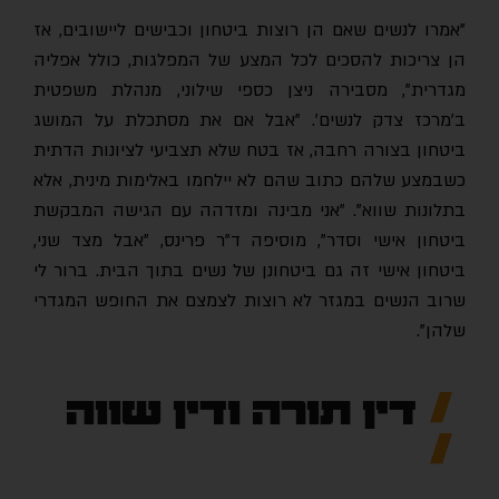
"אמרו לנשים שאם הן רוצות ביטחון וכבישים ליישובים, אז
הן צריכות להסכים לכל המצע של המפלגות, כולל אפליה
מגדרית", מסבירה ניצן כספי שילוני, מנהלת משפטית
ב'מרכז צדק לנשים'. "אבל אם את מסתכלת על המושג
ביטחון בצורה רחבה, אז בטח שלא תצביעי לציונות הדתית
כשבמצע שלהם כתוב שהם לא יילחמו באלימות מינית, אלא
בתלונות שווא". "אני מבינה ומזדהה עם הגישה המבקשת
ביטחון אישי וסדר", מוסיפה ד"ר פרינס, "אבל מצד שני,
ביטחון אישי זה גם ביטחונן של נשים בתוך הבית. ברור לי
שרוב הנשים במגזר לא רוצות לצמצם את החופש המגדרי
שלהן".
דין תורה ודין שווה