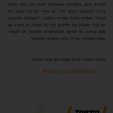
מגזרים למען אינטרסים משותפים. "למה ניצן כספי שילוני
צריכה להתאבד בבתי הדין יום אחרי יום בלי לקבל רוח
גבית?" אומרת אפרת שפירא רוזנברג. "המציאות מורכבת,
אין מודל מושלם של פמיניזם ולא לכל שאלה יש פתרון עם
סימן קריאה. אני קוראת לפמיניסטיות חילוניות, אל תשאירו
אותנו חשופות בצריח, בואו הצטרפו למאבק!"
תמונה ראשית: נורית יעקבס ינון, סרטי אלומה
את מי משרתת הפרדה מגדרית?
הידעת?