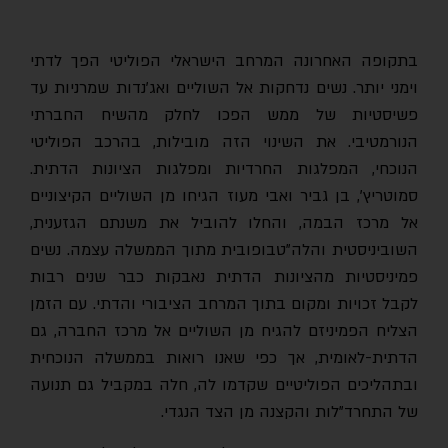
בתקופה האחרונה המרחב הישראלי הפוליטי הפך לדתי
וימני יותר. נשים נדחקות אל השוליים ואג'נדות שמרניות עד
פשיסטיות של ממש הפכו לחלק מהשיח החברתי
הנורמטיבי. את השינוי הזה מובילות, בהרכב הפוליטי
הנוכחי, המפלגות החרדיות ומפלגות הציונות הדתית.
סמוטריץ', בן גביר ואבי מעוז הגיחו מן השוליים הקיצוניים
אל מרכז הבמה, והחלו להוביל את משנתם הגזענית,
השוביניסטית והלה"טבופובית מתוך הממשלה עצמה. נשים
פמיניסטיות מהציונות הדתית נאבקות כבר שנים רבות
לקבל זכויות ומקום בתוך המרחב הציבורי והדתי. עם הזמן
הצליח הפמיניזם להגיח מן השוליים אל מרכז החברה, גם
הדתית-לאומית, אך כפי שאנו רואות בממשלה הנוכחית
ובתהליכים הפוליטיים שקדמו לה, חלה במקביל גם תנועה
של התחרד"לות והקצנה מן הצד הנגדי.