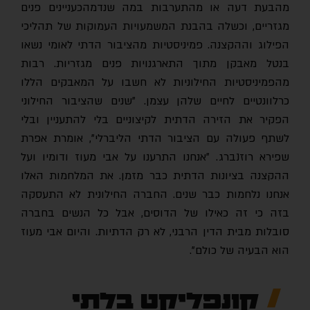
מהבעת דעה או מהתערבות במה שנדמהכעניינים פנים
מגזריים, וכשלה בהבנת המשמעויות העמוקות של תהליכי
הפילוג וההקצנה. פמיניסטיות מהציבור הדתי לאומי נשאו
בנטל מאבקן מתוך התארגנויות פנים מגזריות. רבות
מהפמיניסטיות החילוניות לא חשבו על המאבקים הללו
כרלוונטיים לחיים שלהן עצמן. "שנים שהציבור החילוני
הפקיר את הזירה הדתית לקיצוניים בלי להתעניין ובלי
לשתף פעולה עם הציבור הדתי הליברלי", אומרת אפרת
שפירא רוזנברג. "אנחנו התרענו על אבי מעוז ודומיו ועל
ההקצנה בציונות הדתית כבר מזמן. את המלחמות האלו
אנחנו נלחמות כבר שנים. החברה החילונית לא התעסקה
בזה כי זה כאילו של הדוסים, אבל כל הנשים בחברה
סובלות מבית הדין הרבני, לא רק הדתיות. והיום אבי מעוז
הוא הבעיה של כולם".
קונפליקט בלתי