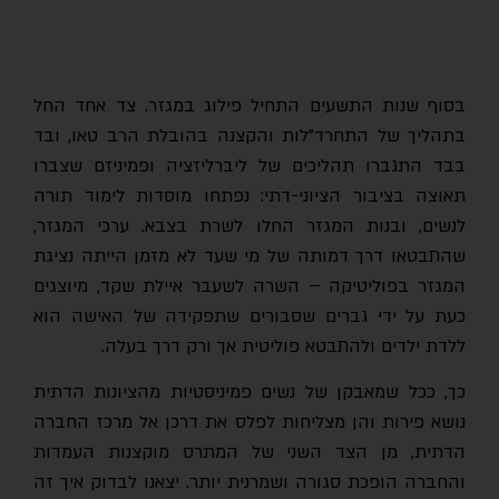
בסוף שנות התשעים התחיל פילוג במגזר. צד אחד החל
בתהליך של התחרד"לות והקצנה בהובלת הרב טאו, ובד
בבד התגברו תהליכים של ליברליזציה ופמיניזם שצברו
תאוצה בציבור הציוני-דתי: נפתחו מוסדות לימוד תורה
לנשים, ובנות המגזר החלו לשרת בצבא. ערכי המגזר,
שהתבטאו דרך דמותה של מי שעד לא מזמן הייתה נציגת
המגזר בפוליטיקה – השרה לשעבר איילת שקד, מיוצגים
כעת על ידי גברים שסבורים שתפקידה של האישה הוא
ללדת ילדים ולהתבטא פוליטית אך ורק דרך בעלה.
כך, ככל שמאבקן של נשים פמיניסטיות מהציונות הדתית
נושא פירות והן מצליחות לפלס את דרכן אל מרכז החברה
הדתית, מן הצד השני של המתרס מוקצנות העמדות
והחברה הופכת סגורה ושמרנית יותר. יצאנו לבדוק איך זה