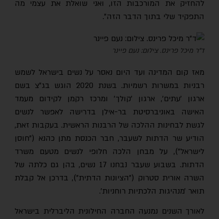
להחזיק את המורכבות הזו, ואני שואלת את עצמי מה
התפקיד שלי בתוך הדבר הזה".
ד"ר מיכל פרינס. צילום: נעם פיינר
מאז קום המדינה ועד היום נאסר על נשים בישראל לשמש
רבניות במשרות רשמיות. בשנת 2020 הוגש בג"צ בשם
ארגון 'עתים', ארגון ׳קולך׳ ומרכז רקמן לקידום מעמד
האישה באוניברסיטת בר-אילן בדרישה לאפשר לנשים
לגשת לבחינות ההלכה של הרבנות הראשית. בעקבות זאת,
הודיע שר הדתות לשעבר, חבר הכנסת מתן כהנא ("חוסן
לישראל"), על מבחן הלכה חלופי לנשים מטעם משרד
הדתות. בשבוע שעבר נבחנו 17 נשים, בהן גם כלתה של
השרה אורית סטרוק (״הציונות הדתית״), בדרכן אל קבלת
תואר ׳מנהיגות הלכתיות רוחניות׳.
לאורך השנים נמנעה החברה החילונית הליברלית בישראל