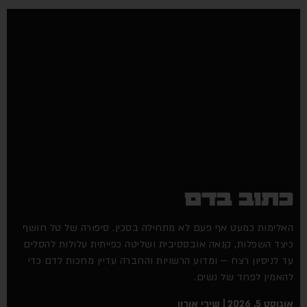
תוב בדם
לימות כמעט אף פעם לא מתחילה בסכין. סיפורה של טל חושף
צד השפלות, קנאה אובססיבית ושליטה כפייתית עלולות להסלים
 לניסיון רצח — ומדוע הרשויות והחברה עדיין מחכות לדם כדי
אמין לפחד של נשים.
וסט 5, 2026
שירי אורון