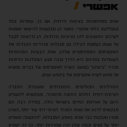
אפשרי
נשים פמיניסטיות בציונות הדתית, אם כך, עומדות בפני
קונפליקט בלתי אפשרי. כאשר הן מבקשות להישאר נאמנות
לערכים החשובים להן כציוניות וכדתיות, הן נדרשות לקבל
על עצמן כעסקת חבילה גם מגבלות מגדריות הנוגדות את
האינטרסים הפמיניסטיים שלהן. אחת הבעיות המהותיות
העומדות בפניהם היא הדרך שבה מצע המפלגות הדתיות
מגדיר "ביטחון" כמושג השייך לאינטרסים של גברים ומוציא
אל מחוץ לשיח אינטרסים של ביטחון נשים.
התהליכים הפוליטיים והחברתיים שעוברת החברה
הציונית-דתית זולגים החוצה מהמגזר, ומבקשים להשפיע
היום על אורחות החיים בישראל כולה. במידה רבה הם
מבקשים לדכא את נשות המגזר הציוני-דתי עוד יותר, כשהן
מצדן נאבקות כבר שנים באותן המגבלות. "ההקצנה תשפיע
יותר על נשים וכמה שהן יהיו שמרניות יותר, כך זה ישפיע