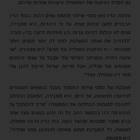
גם הסרת הפיקוח של הממשלה ורשויות אחרות עליהם.
עורכת הדין ניצן כספי שילוני נלחמת שנים רבות בבתי הדין
הרבניים למען זכויות נשים. על פי היהדות, היא מסבירה,
נשים לא יכולות להיות עדות והן מופלות לרעה בדין תורה.
"להרחיב את אותה המערכת, לתת לה יותר תקנים ויותר
סמכויות – זו הרחבת האפליה נגד נשים", היא מסבירה. "אני
אישה דתייה ובמרחב הפרטי שלי אקבל על עצמי היבטים
מסוימים של אפליה, אבל מדינת ישראל חייבת להגן עלי
מפני דין שמפלה אותי".
מאבקה של כספי שילוני התמקד בעבר בנושאים הקשורים
לגירושין ולנישואין, אך היום, היא מסבירה, המאבק התרחב
לתגובה למגמות הכוללות של הממשלה. "צריך להסתכל על
הרפורמה הזו בהקשר רחב. כל זה יפגע בנשים: מצד אחד
בג"צ מאבד סמכויות ומהצד השני, בית הדין הרבני מתחזק.
למעשה, כל המערכת תמנע מאיתנו להתגונן מפני אפליה",
היא מסכמת.