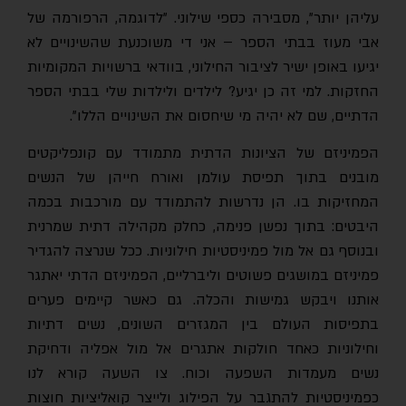
עליהן יותר", מסבירה כספי שילוני. "לדוגמה, הרפורמה של
אבי מעוז בבתי הספר – אני די משוכנעת שהשינויים לא
יגיעו באופן ישיר לציבור החילוני, בוודאי ברשויות המקומיות
החזקות. למי זה כן יגיע? לילדים ולילדות שלי בבתי הספר
הדתיים, שם לא יהיה מי שיחסום את השינויים הללו".
הפמיניזם של הציונות הדתית מתמודד עם קונפליקטים
מובנים בתוך תפיסת עולמן ואורח חייהן של הנשים
המחזיקות בו. הן נדרשות להתמודד עם מורכבות בכמה
היבטים: בתוך נפשן פנימה, כחלק מקהילה דתית שמרנית
ובנוסף גם אל מול פמיניסטיות חילוניות. ככל שנרצה להגדיר
פמיניזם במושגים פשוטים וליברליים, הפמיניזם הדתי יאתגר
אותנו ויבקש גמישות והכלה. גם כאשר קיימים פערים
בתפיסות העולם בין המגזרים השונים, נשים דתיות
וחילוניות כאחד חולקות אתגרים אל מול אפליה ודחיקת
נשים מעמדות השפעה וכוח. צו השעה קורא לנו
כפמיניסטיות להתגבר על הפילוג ולייצר קואליציות חוצות