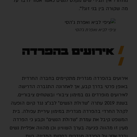
מחזור? איך תגידי שיש מקלט לנשים כאשר אסור לדבר על
מה שקורה בין בני זוג?".
ציפי לביא ואפרת ג'הסי
אירועים בהפרדה
אירועים בהפרדה מגדרית מתקיימים בחברה החרדית
באופן פרטי בדרך קבע, אך לאחרונה התגברה הדרישה
לאירועים מופרדים גם במימון ציבורי ובשטחים ציבוריים.
בשנת 2019 עתרה "שדולת הנשים" לבג״צ נגד קיום הופעה
לקהל החרדי בהפרדה מגדרית במימון עיריית עפולה. בית
המשפט קיבל את עמדת "שדולת הנשים" וקבע כי הפרדה
מעין זו מהווה פגיעה בערך השוויון וכן מהווה אפליית נשים
ובכך אסר על הפרדה מגדרית בחסות המדינה. כעת