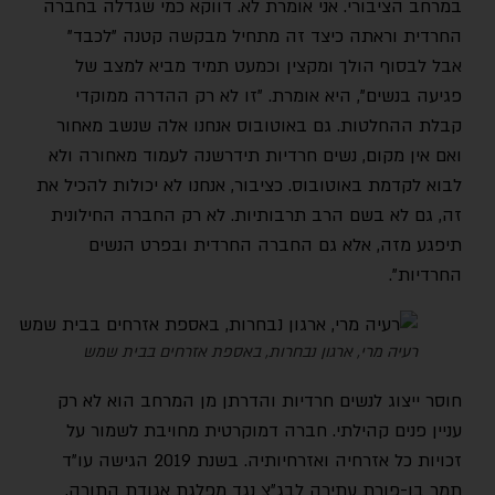
במרחב הציבורי. אני אומרת לא. דווקא כמי שגדלה בחברה
החרדית וראתה כיצד זה מתחיל מבקשה קטנה "לכבד"
אבל לבסוף הולך ומקצין וכמעט תמיד מביא למצב של
פגיעה בנשים", היא אומרת. "זו לא רק ההדרה ממוקדי
קבלת ההחלטות. גם באוטובוס אנחנו אלה שנשב מאחור
ואם אין מקום, נשים חרדיות תידרשנה לעמוד מאחורה ולא
לבוא לקדמת באוטובוס. כציבור, אנחנו לא יכולות להכיל את
זה, גם לא בשם הרב תרבותיות. לא רק החברה החילונית
תיפגע מזה, אלא גם החברה החרדית ובפרט הנשים
החרדיות".
רעיה מרי, ארגון נבחרות, באספת אזרחים בבית שמש
חוסר ייצוג לנשים חרדיות והדרתן מן המרחב הוא לא רק
עניין פנים קהילתי. חברה דמוקרטית מחויבת לשמור על
זכויות כל אזרחיה ואזרחיותיה. בשנת 2019 הגישה עו"ד
תמר בן-פורת עתירה לבג״צ נגד מפלגת אגודת התורה,