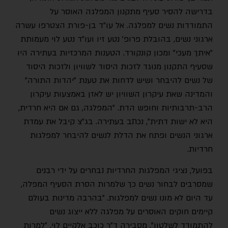
בדרישה להסיר סעיף מתקנון המפלגה האוסר על
התמודדות נשים למפלגה. אל עו״ד בן-פורת הצטרפו עשרה
ארגוני נשים, בהובלת פרופ' נטע זיו ועו"ד נטע לוי מעמותת
"איתך מעכי" ומכון קונקורד. הטענות המרכזיות בעתירה היו
שסעיף התקנון מנוגד לזכות היסוד לשוויון ולזכות היסוד
של נשים להיבחר ושיש לדחות את טענת "יהדות התורה"
והמדינה שאת עיקרון השוויון יש לאזן באמצעות עיקרון
הרב-תרבותיות וחופש הדת. "המפלגה, גם אם היא חרדית,
היא לא ישות דתית", נכתב בעתירה. בג״צ קיבל את עמדת
ארגוני הנשים ופתח את הדלת לנשים להיבחר למפלגות
חרדיות.
בפועל, נציגי המפלגות החרדיות נבחרים על ידי רבנים
שמסרבים לבחור נשים כך שלמרות הסרת הסעיף המפלה,
עד היום לא מונו נשים למפלגות. "בהרבה מדינות בעולם
קיימים חוקים האוסרים על מפלגה ללא ייצוג נשים
להתמודד לשלטון", מסבירה ד"ר כוכב אלקיים לוי. "למרות