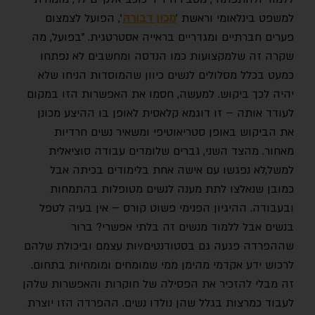
למשפט בינלאומי וראשת ׳
מכון דבורה
׳, הפועל לצמצום
פערים חברתיים ומגדריים בראייה אסטרטגית. "בפועל, מה
שקרה זה שלמקצועות כמו הנדסה ומחשבים לא נפתחו
כמעט בכלל מסלולים לנשים כיוון שהמוסדות הניחו שלא
יהיה לכך ביקוש. למעשה, חסמו את האפשרות הזו במקום
לעודד אותה – זו דוגמא קלאסית לאופן בו ההיצע מכונן
את הביקוש באופן סטריאוטיפי ומשאיר נשים חרדיות
מאחור. מהצד השני, גברים שלומדים עבודה סוציאלית
למשל,לא נפגשו עם אישה אחת בלימודים בכיתה אבל
כמובן שנאלצו לתת מענה לנשים מטופלות בהתמחות
ובעבודה. ההיגיון הפנימי פשוט קורס – אין בעיה לטפל
בנשים אבל ללמוד מנשים זה בלתי אפשרי? ברור
שההפרדה פגעה גם בסטודנטים/יות עצמם וביכולת שלהם
לרכוש ידע אקדמי מהימן ממי שמומחים ומומחיות בתחום.
זה מבלי להזכיר את הפסילה של חוקרות והאפשרות שלהן
לעבוד כמרצות בגלל שהן נולדו נשים. ההפרדה הזו יוצרת