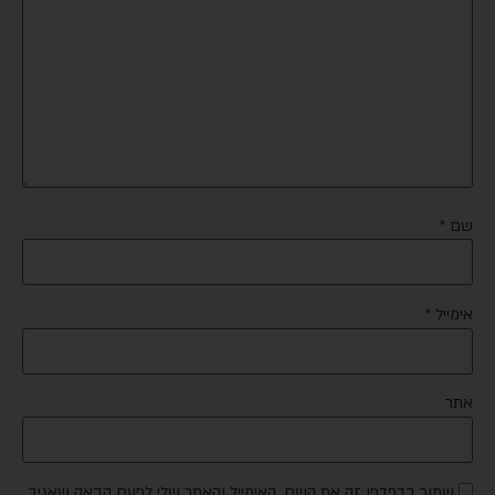
שם
*
אימייל
*
אתר
שמור בדפדפן זה את השם, האימייל והאתר שלי לפעם הבאה שאגיב.