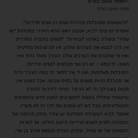
אסתי שושן באו"ם
"הראשונות שסובלות מהדרת נשים הן נשים חרדיות",
אומרת לנו ציפי לביא, יושבת ראש התא החרדי במפלגת "יש
עתיד" ופעילה בארגון "נבחרות". "לנשים בחברה החרדית
אין דרך לבטא את הצרכים שלהן. אין לנו נציגות פוליטית
ואין מי שתקדם את הצרכים שלנו. הצורך מאוד גדול ואין
מענה. לדוגמא – יש רק שני מקלטים לנשים חרדיות
הסובלות מאלימות, ואין לי איך לתאר לך כמה הצורך גדול.
אני מקבלת פניות מנשים על בסיס שבועי, אבל פשוט אין
מקום בשבילן! זה לא הגיוני! פניתי ליהדות התורה
וביקשתי שיכללו בקשה לתקציבים למעון חדש בהסכמים
הקואליציונים, אבל הם לא עושים את זה! זה לא מעניין
אותם". לביא הצטרפה למפלגת יש עתיד כחלק מיוזמה של
המפלגה לסייע לנשים חרדיות בייצוג פוליטי. אך למרות
התמיכה של יש עתיד, ובפרט חברת הכנסת מירב בן ארי,