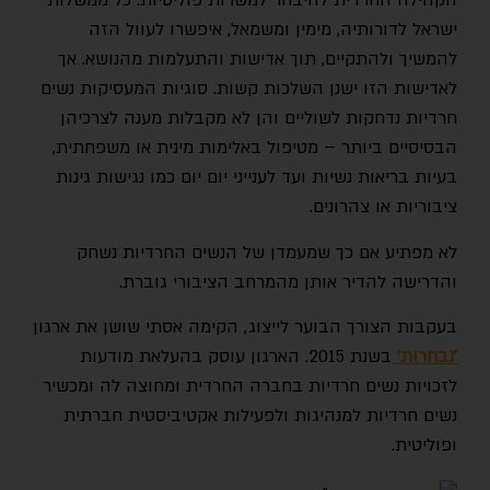
הקהילה החרדית להיבחר למשרות פוליטיות. כל ממשלות
ישראל לדורותיה, מימין ומשמאל, איפשרו לעוול הזה
להמשיך ולהתקיים, תוך אדישות והתעלמות מהנושא. אך
לאדישות הזו ישנן השלכות קשות. סוגיות המעסיקות נשים
חרדיות נדחקות לשוליים והן לא מקבלות מענה לצרכיהן
הבסיסיים ביותר – מטיפול באלימות מינית או משפחתית,
בעיות בריאות נשיות ועד לענייני יום יום כמו נגישות גינות
ציבוריות או צהרונים.
לא מפתיע אם כך שמעמדן של הנשים החרדיות נשחק
והדרישה להדיר אותן מהמרחב הציבורי גוברת.
בעקבות הצורך הבוער לייצוג, הקימה אסתי שושן את ארגון
׳נבחרות׳
בשנת 2015. הארגון עוסק בהעלאת מודעות
לזכויות נשים חרדיות בחברה החרדית ומחוצה לה ומכשיר
נשים חרדיות למנהיגות ולפעילות אקטיביסטית חברתית
ופוליטית.