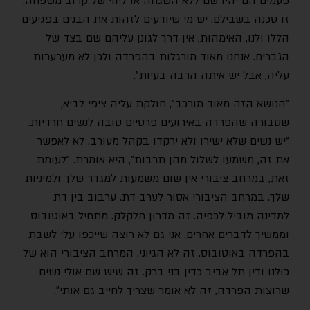
פעמים הם יהיו שם ללא השגחה או ליווי של קרוב משפחה.
זו סכנה בשבילם. יש מי שיודעים לזהות את הבנים בפגיעים
הללו ולנו, האימהות, אין דרך לגונן עליהם שם בצד של
הגברים. אנחנו מאוד מורגלות בהפרדה ולכן לא מערערות
עליה, אבל יש איתה הרבה בעיות".
"הנושא הזה מאוד מורכב", חולקת עליה ציפי לביא,
שסבורה שהפרדה באירועים פרטיים טובה לנשים חרדיות.
"יש נשים שלא ישירו ולא ירקדו בקהל מעורב. לא לאפשר
את זה, משמעו לשלול מהן תרבות", היא אומרת. "לעומת
זאת, במרחב ציבורי אין שום משמעות למגדר שלך ולמיניות
שלך. במרחב הציבורי אסור לערב דת. ערבוב בין דת
למדינה מוביל לכפיה. זה מדרון חלקלק. מתחיל באוטובוס
וממשיך לדברים אחרים. אני גם לא רוצה שייכפו עלי לשבת
בהפרדה באוטובוס. זה לא הגיוני. המרחב הציבורי הוא של
כולנו ודין תל אביב כדין בני ברק. זה שיש שם אולי נשים
שרוצות הפרדה, זה לא אומר שצריך לחייב גם אותי".