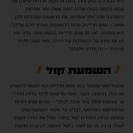
היא סבורה כי קיים צורך בחברות כנסת חרדיות שייצגו את
עצמן בכנסת בקולן שלהן. "כמה שאת יותר שמרנית
והסביבה שלך יותר שמרנית, את הראשונה שסובלת ולכן,
אנחנו – נשים חרדיות, אנחנו הראשונות שצריך להגן עליהן",
היא מוסיפה. "אין לנו נשים חרדיות בכנסת שיגנו עלינו ואין
לנו את הידע על ההשלכות של הדרה. מאד קשה לחזור
מהדרה – זה מדרון חלקלק".
השמעת קול
מכשול נוסף שעומד בפני נשים חרדיות הוא הקושי להשמיע
את קולן בפומבי. בעבר, נאסר על נשים לדבר ברדיו החרדי,
עד שבשנת 2015 עתר ארגון "קולך" – פורום נשים דתיות
אורתודוקסי פמיניסטי, לבג״צ נגד איסור השמעת נשים
בתחנת הרדיו החרדית ׳קול ברמה׳ וסלל את הדרך לנשים
לשדר ברדיו. אך גם לאחר ביטול האיסור, הן עדיין מנועות