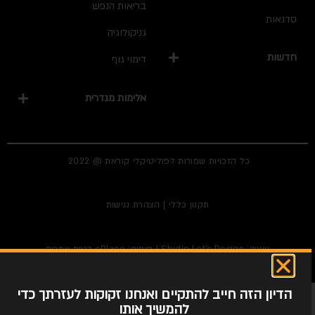
בריאות הנפש
סדנאות
גניקולוגיה
חדשות
דימוי גוף
אלימות מגדרית
כל הזכויות שמורות לפוליטיקלי קוראת @ 2022
תקנון כללי
|
הצהרת נגישות
עיצוב:
Studio Let's Design
| פיתוח: ePlace
בניית אתרים
הדיון הזה חייב להתקיים ואנחנו זקוקות לעזרתך כדי
להמשיך אותו