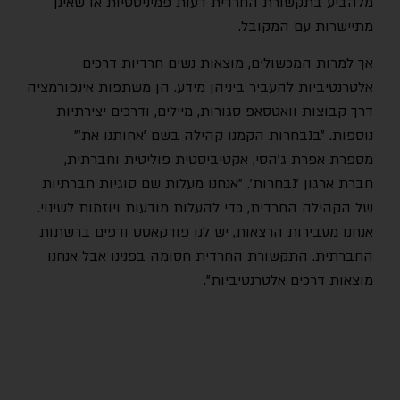
מלהביע בתקשורת החרדית דעות פמיניסטיות או שאינן
מתיישרות עם המקובל.
אך למרות המכשולים, מוצאות נשים חרדיות דרכים
אלטרנטיביות להעביר ביניהן מידע. הן משתפות אינפורמציה
דרך קבוצות וואטסאפ סגורות, מיילים, ודרכים יצירתיות
נוספות. ״בנבחרות הקמנו קהילה בשם ׳אחותנו את׳״
מספרת אפרת ג'הסי, אקטיביסטית פוליטית וחברתית,
חברת ארגון ׳נבחרות׳. ״אנחנו מעלות שם סוגיות חברתיות
של הקהילה החרדית, כדי להעלות מודעות ויוזמות לשינוי.
אנחנו מעבירות הרצאות, יש לנו פודקאסט ודפים ברשתות
החברתית. התקשורת החרדית חסומה בפנינו אבל אנחנו
מוצאות דרכים אלטרנטיביות".