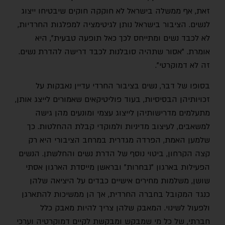
זאת, אף ממשלה בישראל לא חוקקה חוקים שיבטיחו ייצוג
לנשים. הציבור בישראל נותן לגיטימציה למפלגות החרדיות,
לא לכבד נשים ומתייחס לכך כאל תופעה טבעית", היא
אומרת. "אסור שתהיה סובלנות לכבד דרישה להדרת נשים.
זה לא דמוקרטי".
בסופו של דבר, נשים בציבור החרדי עדיין נאבקות על
זכויותיהן הבסיסיות, בעוד פוליטיקאים שאמורים לייצג אותן,
מתעלמים מדרישותיהן לייצוג עצמי ומונעים מהן גישה
למשאבים, לעיצוב מדיניות ולמוקדי קבלת ההחלטות. כך
שלמען האמת, הפרדה מגדרית במרחב הציבורי היא רק
קצה הקרחון, ביטוי נוסף של הדרת נשים והחלשתן. הנשים
הפעילות בארגון "נבחרות" ובראשן מייסדת הארגון אסתי
שושן, משלמות מחירים אישיים כבדים על היציאה שלהן
כנגד המקובל בחברה החרדית, אך הן ממשיכות להתארגן
ולפעול לשינוי. המאבק שלהן צריך להיות מאבק כלל
חברתי, של כל מי שמבקש ומבקשת לקיים דמוקרטיה וערכי