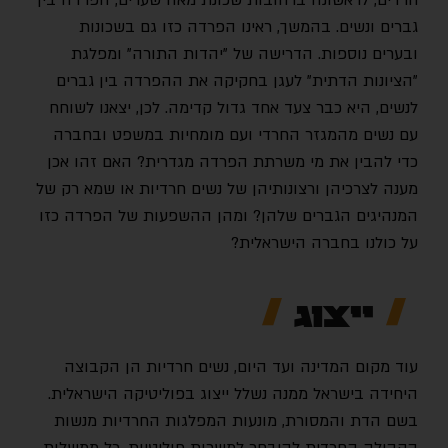
חרדים, לראשונה ברחובות שכונת מאה שערים, הפרדה בין
גברים ונשים. בהמשך, ראינו הפרדה כזו גם בשכונות
ובערים נוספות. הדרישה של "יהדות התורה" ומפלגת
"הציונות הדתית" לעגן בחקיקה את ההפרדה בין גברים
לנשים, היא כבר צעד אחד גדול קדימה. לכן, יצאנו לשוחח
עם נשים מהמגזר החרדי ועם מומחיות במשפט ובחברה
כדי להבין את מי משרתת הפרדה מגדרית? האם זהו אכן
מענה לצרכיהן ורצונותיהן של נשים חרדיות או שמא רק של
המנהיגים הגברים שלהן? ומהן ההשפעות של הפרדה כזו
על כולנו בחברה הישראלית?
ייצוג
עוד מקום המדינה ועד היום, נשים חרדיות הן הקבוצה
היחידה בישראל ממנה נשלל ייצוג בפוליטיקה הישראלית.
בשם הדת והמסורת, מונעות המפלגות החרדיות מנשות