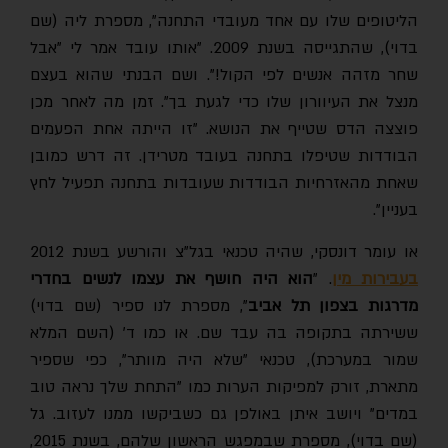
הליטופים שלו עם אחד מעובדי התחנה", מספרת ליה (שם
בדוי), שהתגייסה בשנת 2009. "אותו עובד אמר לי "אבל
שחר מזהה אנשים לפי הקול!". ושם הבנתי שהוא בעצם
מנצל את העיוורון שלו כדי לגעת בך". זמן מה לאחר מכן
פוצצה הדס שטייף את הנושא. "זו הייתה אחת הפעמים
הבודדות שטיפלו בתחנה בעובד מטרידן. זה דרש כמובן
שאחת מהאזרחיות הבודדות שעובדות בתחנה תפעיל לחץ
בעניין".
או עומר דונסקי, שהיה טכנאי בגל"צ והורשע בשנת 2012
בעבירות מין
. "
הוא היה חושף את עצמו לנשים בחדרי
מדרגות בצפון תל אביב
", מספרת לנו ספיר (שם בדוי)
ששירתה בתקופה בה עבד שם. או כמו ד' (השם המלא
שמור במערכת), טכנאי "שלא היה מוותר", כפי שספיר
מתארת, זורק למפיקות הערות כמו "התחת שלך נראה טוב
במדים" ויושב איתן באולפן גם כשביקשו ממנו לעזוב. גל
(שם בדוי), מספרת שבמפגש הראשון שלהם, בשנת 2015,