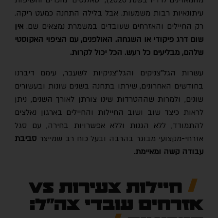
מהמאזינים לרדיו בשנת 2020), "טאלנטים" מוכרים וחשיפות
עיתונאיות רבות משמעות. אבל בלילה התחנה כמעט ריקה.
רק החיילים והאזרחים שעובדים במשמרת נמצאים שם.
אין
שום דרג פיקודי או השגחה. האולפנים, עם הציפוי האקוסטי
שלהם, מבליעים כל רעש. הכל יכול לקרות.
עשרות הגל"צניקים והגל"צניקיות לשעבר, עימם דיברנו
בחודשים האחרונים, שירתו בתחנה בשנים שונות ובעשורים
שונים, ולמרות שההטרדות שינו צורתן לאורך השנים, ניתן
לראות כיצד שוב ושוב החיילות והחיילים בארגון נאלצים
להתמודד, ללא הגנות וללא אפשרויות בחירה, עם סגל
אזרחי-מקצועי מבוגר בהרבה ובעל כוח רב שמייצר
סביבת
עבודה קשה ומאיימת.
חיילות צעירות VS
אזרחים עובדי צה"ל: