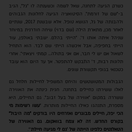
כשרק הגיעה לתחנה, שאל לשמה וכשענתה לו "גל", הגיב
ב-"שם של זורמת". הסיטואציה הגיעה לחלונות הגבוהים
ולהבנתה של גל, הנושא טופל. אלא שבשנת 2017, שנתיים
לאחר מכן, מתארת הילה (שם בדוי) שיחה חודרנית במיוחד
שניהל איתה אותו ד'. "הייתי בהלם. ישבתי באולפן, עוד
הייתי בחפיפה, אבל איכשהו הייתי שם לבד. הוא התחיל
לשאול אם יש לי חבר, אם אני בתולה… קמתי ויצאתי". אחרי
תלונות רבות, ד' התבקש להתפטר. אך עד היום הוא עובד
כטכנאי בגופי תקשורת שונים.
הגבולות המטושטשים והיחס המשפיל לחיילות חלחל גם
לאלו ששירתו כחיילים בתחנה. חגית כינתה את האווירה
ששררה במקום "אווירה של בעל זבוב". גם החיילים, היא
ספרת, התנהגו כאילו החיילות מותרות. "
עשו רשימות מי
הכי יפה, חיילים מבוגרים ואזרחים היו בודקים "מה היבול"
בקורס החדש. זה לא צמח בוואקום. גם האווירה של
הטאלנטים כלפינו הייתה של 'גם לי מגיעה חיילת
'".