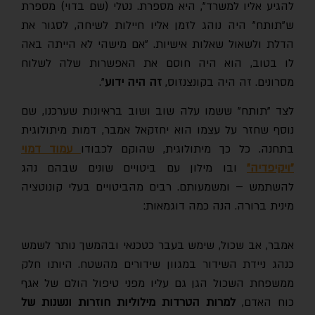
להגיע אליו למשרד", היא מספרת. נטלי (שם בדוי) מספרת
ש"תותח" היה נוהג לזמן אליו חיילות לשיחה, לסגור את
הדלת ולשאול שאלות אישיות. "אם מישהי לא הייתה באה
לו בטוב, הוא היה חוסם את האפשרות שלה לשלוח
מסרונים. זה היה בקונצנזוס,
זה היה ידוע
".
לצד "תותח" ששמו עלה שוב ושוב בראיונות שערכנו, שם
נוסף שחזר על עצמו הוא יחזקאל אמבר, דמות מיתולוגית
בתחנה. כל כך מיתולוגית, שהוקם לכבודו
עמוד דמוי
"ויקיפדיה"
ובו מילון עם ביטויים שונים שבהם נהג
להשתמש – ומשמעותם. רבים מהביטויים בעלי קונוטציה
מינית ברורה. הנה כמה דוגמאות:
אמבר, אב שכול, שימש בעבר כטכנאי ובהמשך נותר לשמש
כנהג ניידת השידור במגוון שידורים מהשטח. היותו חלק
ממשפחת השכול הגן גם עליו מפני טיפול הולם של אגף
כוח האדם,
למרות הטרדות מילוליות חוזרות ונשנות של