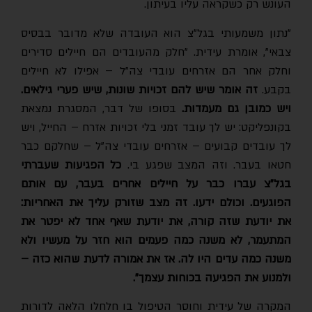
העונש רק כשקראה עליו בעיתון.
"נתון משמעותי בגל"צ הוא העובדה שלא מדובר בבסיס
צבאי", אומרת עידית. "חלק מהעובדים הם חיילים סדירים
וחלק אחר הם אזרחים עובדי צה"ל – אפילו לא חיילים
בקבע.
זה אומר שיש להם זכויות שונות, שיש פערי גילאים.
ויש כמובן גם מעמדות.
בסופו של דבר, המסגרת נמצאת
בקונפליקט: יש לך עובד זמני בלי זכויות אזרח – החייל, ויש
לך עובדים קבועים – אזרחים עובדי צה"ל – שחלקם כבר
חטאו בעבר. וזה המצב שפגע בי.
כל הפגיעות שעברתי
בגל"צ עברו כבר על חיילים אחרים בעבר, עם אותם
הפוגעים. וכולם ידעו. זה מצב שזורק עליך את האחריות:
את יודעת שזה קורה, את יודעת שאף אחד לא יפטר את
המתעמר, לא משנה כמה פעמים הוא חזר על מעשיו ולא
משנה כמה עדים היו לה. אז את אמורה לדעת שהוא כזה –
ולמנוע את הפגיעה בכוחות עצמך".
המקרה של עידית וחוסר הטיפול בו חלחלו הלאה לדורות