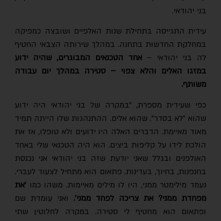
בני יהודאי.
עידית התגייסה בתחילת שנות האלפיים ושובצה כמפיקה
במחלקת החדשות בתחנה. במהלך שירותה הצבאי החטיף
לה בני יהודאי –
אחד הטכנאים המבוגרים, שהיה ידוע
במזגו האלים והלא צפוי – סטירה במהלך יום עבודה
משותף.
כפי שעידית מספרת, "במקרה של בני יהודאי היה ידוע
שהוא "לא בסדר". שהוא אלים. ההתנהגות שלו הייתה תמיד
מאוד מאיימת. הדברים האלה היו ידועים ולא טופלו, אז את
הולכת לידו על קליפות ביצים. הוא היה הטכנאי שלי באחד
האולפנים ובגלל שאני יודעת שזה בני יהודאי אני נכנסת
בחנפנות, בחיוך, בעדינות. פתאום הוא מתחיל לצעוד לעברי.
עמד מילימטר ממני, היו לו מילים מאיימות. משהו כמו
'את
מפחדת ממני? את צריכה לפחד ממני'.
ואני עומדת שם
ופתאום הוא מחטיף לי סטירה. במקרה לחלוטין שתי