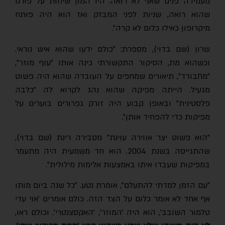
מעמידה פנים שאני לא רואה. היו המון שיחות על פורנו
שהוא רואה, שניות לפני המבזק ואז הוא היה פותח
מיקרופון כאילו כלום לא קרה".
שרון (שם בדוי), מספרת: "כולם ידעו שהוא איש נוראי.
וכשהוא מת, הסיקור התקשורתי כינה אותו "עוף מוזר",
"מתבודד", תיאורים שמחפים על העובדה שהוא היה פשוט
מגעיל. הייתה מפיקה שהוא נהג לקרוא לה "כלבה
פלסטינית" ובאופן קבוע היה זורק גפרורים בוערים על
מפיקות כדי להפחיד אותן".
"הוא פשוט יצר אווירה עוינת" מסבירה רינת (שם בדוי),
שהתגייסה בשנת 2004. הוא חד משמעית היה מתעמר
במפיקות שעבדו איתו באמצעות אלימות מילולית".
"עם הזמן למדתי להתעלם", אומרת נטע. "כל שנה ביום מותו
אף אחד לא אומר כלום על הצד הזה. כולם אומרים 'אוי עדי
טלמור השובב', הוא היה 'המוזר', 'האקסצנטרי'. וכולם ראו,