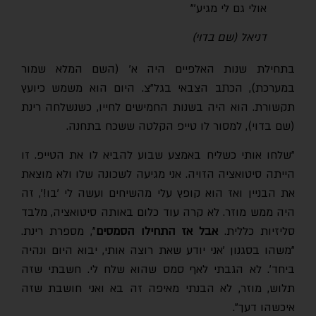
אולי גם לי מגיע'"
דניאל (שם בדוי)
בתחילת שנות האלפיים היה א' (השם המלא שמור
במערכת), הכתב הצבאי בגל"צ. היום הוא משמש כיועץ
תקשורת. הוא היה בשנות החמישים לחייו, כשנשלחה רינת
(שם בדוי), למסור לו טייפ הקלטה ששכח בתחנה.
"שלחו אותי כשליח באמצע שבוע להביא לו את הטייפ. זו
הייתה סיטואציה הזויה. אני מגיעה לשכונה שלו ולא מוצאת
את הבניין ואז הוא קופץ עלי מהשיחים ועשה לי 'בו!', זה
היה ממש מוזר. לא קרה עוד כלום באותה סיטואציה, מלבד
ליזיות כללית.
אבל אז התחילו הסמסים
", מספרת רינת.
"משהו בסגנון 'אני יודע שאת רוצה אותי, יבוא היום ונהיה
ביחד'. לא הגבתי לאף סמס שהוא שלח לי. חשבתי שזה
תלוש, מוזר, לא הבנתי מאיפה זה בא ואני חושבת שזה
איכשהו דעך".