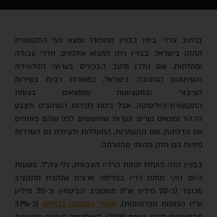
ברחוב צדדי ביפו בבניין מתפורר נמצא גוף התקשורת
החזק בישראל. בבניין ניתן למצוא אולפנים, חדרי עבודה
ומקלחות. שם נולדו מיטב הבכירים בערוצי הטלוויזיה
והעיתונות הכתובה בישראל, במשרות רבות בשירות
הציבורי ובמקצועות שנמצאים בצומת
התקשורת-פוליטיקה. אבל בינות לקירות הטחובים ולצבע
הדהוי נמצאים נערים ונערות שחוששים לפני שהם פותחים
את הדלתות. שם התעמרות, התעללות ולעיתים גם הטרדות
מיניות הם חלק מהותי מהנורמה.
בבניין הזה פועלת תחנת הרדיו הצבאית, גלי צה"ל. בשעות
היום זוהי תחנת רדיו בפריסה ארצית שנהנית מתקציב
מכובד (כ-20 מיליון ש"ח מתקציב הביטחון וכ-20 מיליון
"ח הכנסות מפרסומות),
אחוזי השמעה גבוהים
(כ-37%