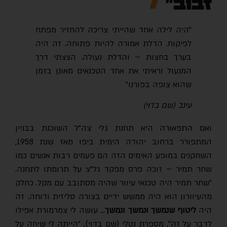
זבוב"
"היה לילה אחד שהייתי צריכה להחזיר מפתח
לפיקוח. הדלת אמורה להיות פתוחה. זה היה
בערך בחצות – והדלת נעולה. הצצתי דרך
המנעול וראיתי את אחד הטכנאים מאונן בזמן
שהוא צופה בפורנו"
עינב (שם בדוי)
ואם התפאורה היא תחנת גלי צה"ל השוכנת בבניין
המתפורר ברחוב יהודה הימית ביפו מאז שנת 1958,
השחקנים במופע האימים הזה הם פעמים רבות אנשים כמו
שחר תמיר – זוכה פרס מפקד גל"צ על תרומתו לתחנה.
"שחר תמיר היה טכנאי עיוור שהיה מסתובב עם מקל. כחלק
מהעיוורון הוא היה ממשש ידיים בצורה סליזית ודוחה. זה
היה
ליטוף שנמשך ונמשך ונמשך
… עושה לי צמרמורת אפילו
לדבר על זה", מספרת נטלי (שם בדוי), "הייתה לי שיחה על