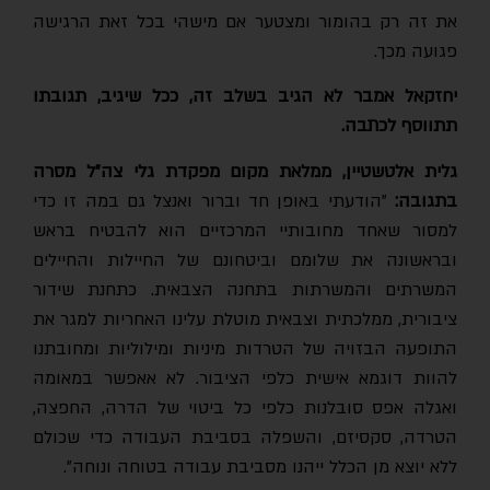
את זה רק בהומור ומצטער אם מישהי בכל זאת הרגישה
פגועה מכך.
יחזקאל אמבר לא הגיב בשלב זה, ככל שיגיב, תגובתו
תתווסף לכתבה.
גלית אלטשטיין, ממלאת מקום מפקדת גלי צה"ל מסרה
בתגובה:
״הודעתי באופן חד וברור ואנצל גם במה זו כדי
למסור שאחד מחובותיי המרכזיים הוא להבטיח בראש
ובראשונה את שלומם וביטחונם של החיילות והחיילים
המשרתים והמשרתות בתחנה הצבאית. כתחנת שידור
ציבורית, ממלכתית וצבאית מוטלת עלינו האחריות למגר את
התופעה הבזויה של הטרדות מיניות ומילוליות ומחובתנו
להוות דוגמא אישית כלפי הציבור. לא אאפשר במאומה
ואגלה אפס סובלנות כלפי כל ביטוי של הדרה, החפצה,
הטרדה, סקסיזם, והשפלה בסביבת העבודה כדי שכולם
ללא יוצא מן הכלל ייהנו מסביבת עבודה בטוחה ונוחה״.