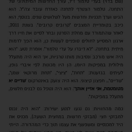
(שם בדוי) בעדי טלמור ז"ל, עורך החדשות המיתולוגי של
התחנה. טלמור הצטרף לתחנה כאזרח עובד צה"ל. הוא
הגיש וערך תכניות וחדשות מעל לשלושים שנים. בנוסף, הוא
כיכב בקומדיית המצבים "קרובים קרובים". בשנת 2011,
לאחר שהתמודד עם מחלת הסרטן ובחר לסיים את חייו דרך
ארגון המסייע לחולים סופניים לעשות כן, הוא הפך לדמות
מיתית בתחנה. "לא דיברו על עדי טלמור". אומרת נטע. "הוא
היה איש מורכב ונסיבות מותו טרגיות, אך הוא היה מתעלל
מילולית במפיקות היומן. הן היו מכונות לפי איברי גופן,
לעיתים בגזענות: "תחת", "ציצי", "תחת מרוקאי שמן",
"שדיים"… חפצון קיצוני. הוא היה צועק באינטרקום '
שדיים יא
מטומטמת, אני אזיין אותך
'. הוא היה נטפל גם לבנים חלשים,
מתעלל במפיקות".
כמה מהחוויות גם נגעו לנטע ישירות: "הוא היה נכנס
למבזקי חצי (מבזקי חדשות במחצית השעה), מכניס את
היד למכנסיים ומשפשף את עצמו תוך כדי המהדורה. הייתי