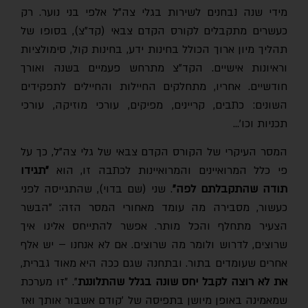
מידי שנה נבחנים לשירות בגלי צה"ל אלפי בני נוער. רק
כעשרים מתקבלים לקורס הקדם צבאי (קד"צ), בסופו של
תהליך מיון ארוך הכולל בחינות ידע, בחינות קול, סימולציות
וראיונות אישיים. הקד"צ מתרחש פעמיים בשנה ואורך
חודשיים. אחריו, מתחלקים החיילות והחיילים לתפקידים
השונים: כתבים, קריינים, מפיקים, עורכי מוזיקה, עורכי
תכניות וכו'…
המסר העיקרי של הקורס הקדם צבאי של גלי צה"ל, כך על
פי כלל המרואיינים והמרואיינות לכתבה זו, הוא
"תגידו
תודה שהתקבלתם לפה"
. שני (שם בדוי), שהתגייסה לפני
כעשור, מסבירה מה עומד מאחורי המסר הזה: "הבשר
הצעיר מתחלף והכל מותר. אפשר להתייחס אלינו איך
שרוצים, לדרוש ולומר מה שרוצים. אם לא אנחנו – יש אלף
אחרים שעומדים בתור. ובתחנה שגם ככה היא מאוד גברית,
ת לא רוצה לקבל יחס שונה בגלל שהתלוננת
". "זו מערכת
שמאמינה באופן מיושן בתפיסה של 'קודם אשבור אותך ואז