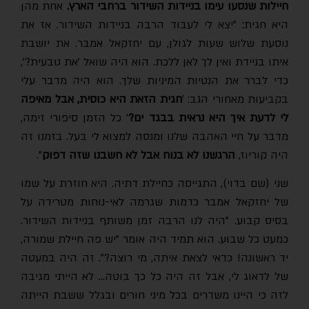
חיילות שנסעו עימו בניידות השידור ברחבי הארץ.
אחת מהן
היא חגית: "יצא לי לעבוד הרבה בניידות השידור. אז את
נוסעת שלוש שעות לגולן, עם יחזקאל אמבר. את יושבת
איתו בניידת ואין לך לאן ללכת. הוא היה שואל 'את טבעית?',
כדי לברר את הנטיות המיניות שלך. הוא היה מדבר עלי
בקביעות מאחורי הגב: '
חגית הזאת היא כוסית, אבל מאיפה
י לדעת איך היא נראית בבגד ים?
' כל הזמן סיפורי זימה,
מדבר על חיי האהבה שלנו ומנסה למצוא לי בעל. בזמנו זה
היה קוריוז,
הרגשנו לא בנוח אבל לא חשבנו שזה דפוק
".
שני (שם בדוי), התגייסה כחיילת דתיה. היא חוזרת על שמו
של יחזקאל אמבר כדמות שגרמה לאי-נוחות מטרידה על
בסיס קבוע. "היה לנו הרבה זמן משותף בניידות השידור.
כמעט כל שבוע. הוא תמיד היה אומר "יש פה חיילת שמורה,
יד ראשונה! כדאי לצאת איתה, מי רוצה?". זה היה במעטה
של לדאוג לי, אבל זה היה כל כך בוטה… לא הייתי מגיבה
לזה כי היינו משדרים בכל מיני חורים ובגלל ששבת הייתה