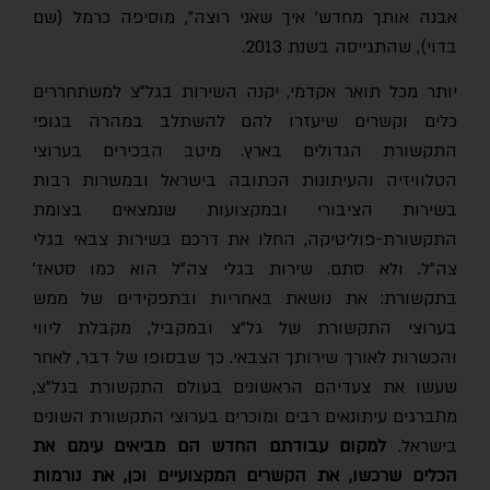
אבנה אותך מחדש' איך שאני רוצה", מוסיפה כרמל (שם
בדוי), שהתגייסה בשנת 2013.
יותר מכל תואר אקדמי, יקנה השירות בגל"צ למשתחררים
כלים וקשרים שיעזרו להם להשתלב במהרה בגופי
התקשורת הגדולים בארץ. מיטב הבכירים בערוצי
הטלוויזיה והעיתונות הכתובה בישראל ובמשרות רבות
בשירות הציבורי ובמקצועות שנמצאים בצומת
התקשורת-פוליטיקה, החלו את דרכם בשירות צבאי בגלי
צה"ל. ולא סתם. שירות בגלי צה"ל הוא כמו סטאז'
בתקשורת: את נושאת באחריות ובתפקידים של ממש
בערוצי התקשורת של גל"צ ובמקביל, מקבלת ליווי
והכשרות לאורך שירותך הצבאי. כך שבסופו של דבר, לאחר
שעשו את צעדיהם הראשונים בעולם התקשורת בגל"צ,
מתברגים עיתונאים רבים ומוכרים בערוצי התקשורת השונים
ישראל.
למקום עבודתם החדש הם מביאים עימם את
הכלים שרכשו, את הקשרים המקצועיים וכן, את נורמות