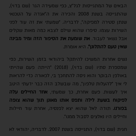
הבאים של המתגייסות לגל״צ, כפי שמעידה הגר (שם בדוי),
שהתגייסה בשנת 2008 והכירה את ה"אגדה על הטכנאי
שנתן סטירה למפיקה", לדבריה. "שמעתי את זה עוד לפני
השירות עצמו. סיפרו שהוא שילם לצבא כמה מאות שקלים
אבל נשאר לעבוד.
את שומעת את הסיפור הזה ומיד מבינה
שאין טעם להתלונן".
היא אומרת.
נשים אחרות המשיכו להיתקל ביהודאי בזמן השירות, כפי
שמספרת סתיו (שם בדוי), (2018) "הייתה פעם שהייתי
באולפן הבוקר והוא ניסה להתחכך בי, לכאורה כדי להראות
לי איך "להעלות טלפון", מה שבשלב הזה כבר ידעתי היטב
איך לעשות. פעם אחרת, כך שמעתי,
אחד החיילים עלה
לפיקוח בשעת לילה ותפס אותו מאונן תוך שהוא צופה
בפורנו.
תודה לאל שהוא יצא לפנסיה, אחרת עוד חיילות
וחיילים היו נאלצים לסבול ממנו".
חגית (שם בדוי), התגייסה בשנת 2007. לדבריה, יהודאי לא