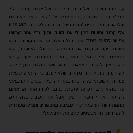
עם תום השירות של רינת, במסיבה של אזרח עובד צה"ל
מגל"צ בה השתתפה, ניגש אליה א'. "הוא כנראה לא שכח
לכאורה היה בינינו "מתח מיני", שכמובן לא היה.
הוא ניגש
אלי קרוב ופשוט חפן לי את השד, ותוך כדי אמר 'עכשיו
פשר להיות ביחד'
. אין בכלל שאלה אם אני מעוניינת. הוא
פשוט ביקש שנעזוב את המסיבה יחד ונלך לאנשהו", היא
מספרת. "אני נבהלתי מאוד, הייתי מפוחדת וצעירה, לא
ידעתי איך להגיב. המצאתי תירוץ שאני הולכת רגע לפינה,
לא ידעתי מה להגיד, נזהרתי שלא ייעלב כי הייתי עיתונאית
צעירה וחששתי שזה יפגע בקריירה שלי. פשוט התחבאתי
עד שהוא עזב ורק אז עזבתי, כמובן לכיוון אחר. אז אמנם
זה קרה אחרי השחרור שלי, אבל אני חושבת שזה חלק
המתח של המעמדות.
זו סביבה מאפשרת ואפילו מעודדת
להטרדות
. זה מטשטש להם את הגבולות".