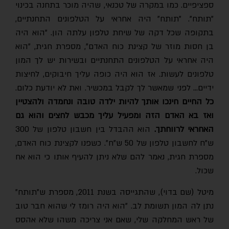
ספציפיים. כמו במקרה של טכנאי, שהיה מוכר בתחנה בכינוי
"תותח". "תותח" היה אחראי על הטלפונים התחנתיים,
בתקופה שכל דקה של שיחת טלפון עלתה הון. "הוא היה
בן חסות מוזר של קצינת כוח האדם", מספרת חגית, ״הוא
היה אחראי על הטלפונים התחנתיים ובשירות יש לך המון
טלפונים לעשות. אז הוא היה כופה עליך חיבוקים, לחיצות
ידיים… לפני שמאשר לך לקבל במכשיר. ואת לא יודעת כלום.
כל החיים חינכו אותך להיות ילדה טובה ונחמדה ולהצטיין
ואז בא האדם הזה ומפעיל עליך מכבש לחצים והוא גם
האחראי לרווחתך.
הוא ההבדל בין חשבון טלפון של 300
ש"ח לחשבון טלפון של 50 ש"ח". כשפנו לקצינת כוח האדם,
מספרת חגית, נאמר להם שלא ניתן להעיף אותו כי הוא אח
שכול.
מיטל (שם בדוי), שהתגייסה בשנת 2011, מספרת ש"תותח"
נתן לה המון תשומת לב. "הוא היה רומז לי שהוא חבר טוב
של ראש המחלקה שלי, שאם אני צריכה משהו שלא אהסס