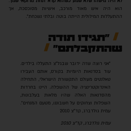
לא היה מישהו שלא שמע כשהוא קרא 'תחת מרוקאי שמן'
.
הוא היה איש מאוד מורכב, אישיות מסוכסכת, אך
ההתעללות המילולית הייתה בוטה ובלתי נשכחת".
"תגידו תודה
שהתקבלתם"
"אני רוצה שזה ידובר שבגל"צ התעללו בילדים.
עוד בסדנאות היומיות בקורס, אותם העבירו
טאלנטים מעולם התקשורת הישראלי, התחילה
האינדוקטרינציה של ההשפלה. היינו בחרדות
מהסדנאות האלה שהיו מלאות בעלבונות,
השפלות וצחוקים על חשבוננו, מטעם המנחים".
עמית גולדברג, קד"צ 2010
עמית גולדברג, קד"צ 2010