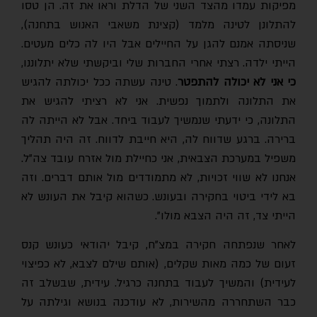
מפיקות עמדו מהצד השני של הדלת וראו את זה. הן טסו
להתלונן לטינה מלמד (קצינת משאבי האנוש בתחנה),
שניסתה אמנם להגן על החיילים אבל היו לה כלים מעטים.
הייתי ילדה. רצתי אחרי החברות שלי וביקשתי שלא יתלוננו,
י אני לא יכולה להתפטר
. טינה עשתה ככל יכולתה להגיש
את התלונה ולתמוך נפשית. אני לא רציתי להגיש את
התלונה, כי ידעתי שנמשיך לעבוד ביחד. אבל לא הייתה לה
ברירה. ברגע שדווח לה, היא חייבת לדווח. זה היה תהליך
משפיל במערכת הצבאית, אני כחיילת מול אזרח עובד צה"ל.
אנחנו לא שווי זכויות, לא מתמודדים מול אותם דברים. וזה
בא לידי ביטוי בחקירה ובעונש. כשהוא קיבל את העונש לא
הייתי צד, זה היה הצבא מולו".
לאחר שנפתחה חקירה במצ"ח, קיבל יהודאי כעונש קנס
זעום של כמה מאות שקלים, (אותם שילם לצבא, לא כפיצוי
לעידית) והמשיך לעבוד בתחנה כרגיל. עידית, שבשלב זה
כבר השתחררה מהשירות, לא עודכנה בנושא וגילתה על