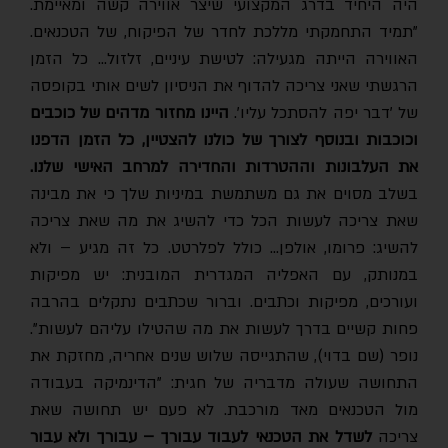
היה היחיד בדרג המקצועי שיצר אווירה קשה ומאיימת.
"תמיד התחמקתי מללכת לחדר של הפיקוח, של הטכנאים.
האווירה הייתה מגעילה: לטישת עיניים, זלזול… כל הזמן
הרגשתי שאני צריכה להדוף את הניסיון לשים אותי בקופסה
ל 'דבר יפה להסתכל עליו'.
היינו מחזור מדהים של כוכבים
וכוכבות ובנוסף לצורך של כולנו להצטיין, כל הזמן הדפנו
את העלבונות וההטרדות והחדירה למרחב האישי שלנו.
בשלב מסוים את גם משתמשת במיניות שלך כי את מבינה
שאת צריכה לעשות הכל כדי להשיג את מה שאת צריכה
להשיג: פרומו, אולפן… כולל לפלרטט. כל זה מגיע – ולא
במנותק, עם האפליה המגדרית המובנית: יש מפיקות
ועורכים, מפיקות וכתבים. וברור שכתבים נתקלים בהרבה
פחות קשיים בדרך לעשות את מה שהטילו עליהם לעשות".
נופר (שם בדוי), שהתגייסה שלוש שנים אחריה, מחזקת את
התחושה שעולה מדבריה של חגית: "הדינמיקה בעבודה
מול הטכנאים מאד מורכבת. לא פעם יש תחושה שאת
ריכה
לשדל את הטכנאי לעבוד עבורך – עבורך ולא עבור