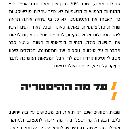
סובלות ממנה, ושעד 70% מהן אינן מאובחנות. אפילו לפי
ההנחיות הרפואיות הרשמיות לא צריך שחלות פוליציסטיות
כדי לאבחן את התסמונת, ולא כל מי שחיה איתה תראה
שחלות פוליציסטיות באולטרסאונד. ובכל זאת, השם הישן
לימד מטופלות וא.נשי מקצוע לחפש בשחלה במקום לראות
את האישה כולה. הנחיות בינלאומיות משנת 2023 כבר
מדברות על סיכונים נוספים של התסמונת, הכוללים סיכון
מטבולי וסיכון קרדיו-וסקולרי, אבל המציאות המשיכה לדבר
בעיקר על ביוץ, פוריות ואולטרסאונד.
על מה ההיסטריה
שמות רפואיים אינם רק תיאור, הם משפיעים על מה ייחשב
כ'לב הבעיה', מי יטפל בה, מה יזכה לתקצוב ולמחקר,
ואפילו מה אישה תרגיש שרלוונטי לספר לצוותי רפואה.