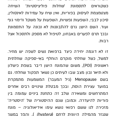
כשקוראים לתסמונת 'שחלות פוליציסטיות' השיחה
מצטמצמת לעיסוק בפוריות, ואין שיח על עמידות לאינסולין,
סיכון לבבי, השפעות נפשיות, השפעות על משקל ודימוי גוף
ועוד. השם הישן גרם להתבוננות לא נכונה על התסמונת
ובכך תרם לפערים באבחון, לטיפול לא מספק ולתסכול אצל
רבות.
זו לא דוגמה יחידה כיצד ברפואת נשים לשפה יש מחיר.
למשל, כשל שחלתי מוקדם הוחלף באִי-ספיקה שחלתית
ראשונית (POI), משום שהמונח הישן דיבר בשפת כישלון
ולא תיאר נכון מצב שבו לעיתים כן נשאר תפקוד שחלתי. גם
בשם Menopause (גיל המעבר) המשמעות מתמקדת
במועד עצירת הוסת, ובכך מבטלת שינויים רבים אחרים
המתרחשים ומשאירה שלב זה כתחנת ביניים עמומה בין
פוריות להיעדרה. וכמובן שגם ההיסטוריה של 'היסטריה'
מזכירה לנו ששם רפואי נושא עימו אידיאולוגיה – מונח
שנגזר מהמילה היוונית לרחם (
hystera)
), והפך במשך