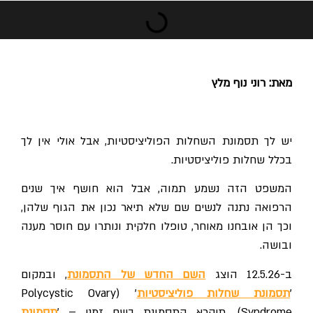
מאת: רוני נוף מלץ
יש לך תסמונת השחלות הפוליציסטיות, אבל אולי אין לך
בכלל שחלות פוליציסטיות.
המשפט הזה נשמע תמוה, אבל הוא חושף איך שנים
הרפואה נתנה לנשים שם שלא תיאר נכון את הגוף שלהן,
וכך הן אובחנו מאוחר, טופלו חלקית ונותרו עם חוסר מענה
ובושה.
ב-12.5.26 הוצג
השם החדש של התסמונת
, ובמקום
'
תסמונת שחלות פוליציסטיות
' (Polycystic Ovary
Syndrome), תיקרא התסמונת בשם זמני – '
תסמונת