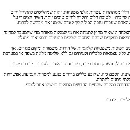
 הללו מסתתרות עשרות אלפי משפחות. זוגות שמחליטים להתחיל חיים
ייכות – לטובת חלום ותקווה לחיים טובים יותר. השיח הציבורי על
שהאדם שעבורו עזבת הכול הופך לאדם שממנו את מבקשת לברוח.
ההצלחה ומשאיר מחוץ לתמונה את מי שמגלות מאוחר מדי שהמעבר למדינה
ציאות במקרים שבהם היחסים הופכים פוגעניים והמציאות מתגלה
יב תפיסות משפטיות קלאסיות של הורות, משמורת ומקום מגורים, אך
, ללא עצמאות כלכלית ולעיתים גם ללא שליטה מלאה בשפה או במערכת
ר הולך ונשחק תחת בידוד, פחד וחוסר אונים. לעיתים מדובר בילדים
שועה. הסכם כזה, שקובע כללים ברורים בנוגע למטרות הנסיעה, אפשרויות
לתי ניתנים להתרה.
ש הבחירה במקרה שהחיים החדשים מתגלים כמשהו אחר לגמרי.
לימות מגדרית.