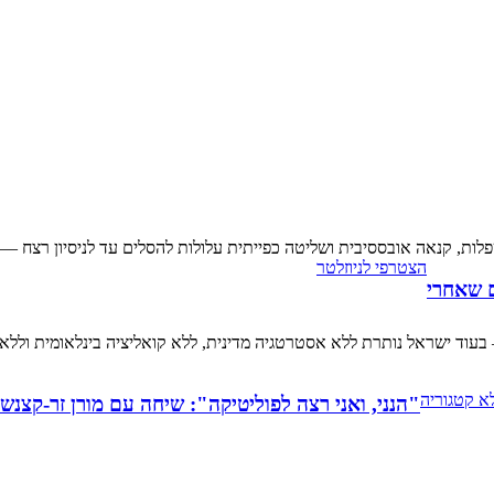
ת, קנאה אובססיבית ושליטה כפייתית עלולות להסלים עד לניסיון רצח — ו
הצטרפי לניוזלטר
ם שאחרי
בעוד ישראל נותרת ללא אסטרטגיה מדינית, ללא קואליציה בינלאומית וללא
א קטגוריה
"הנני, ואני רצה לפוליטיקה": שיחה עם מורן זר-קצנשט