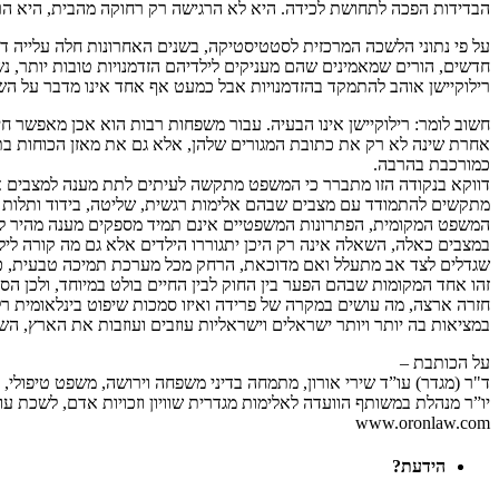
הבדידות הפכה לתחושת לכידה. היא לא הרגישה רק רחוקה מהבית, היא ה
על פי נתוני הלשכה המרכזית לסטטיסטיקה, בשנים האחרונות חלה עלייה ד
חדשים, הורים שמאמינים שהם מעניקים לילדיהם הזדמנויות טובות יותר, נש
רילוקיישן אוהב להתמקד בהזדמנויות אבל כמעט אף אחד אינו מדבר על 
חשוב לומר: רילוקיישן אינו הבעיה. עבור משפחות רבות הוא אכן מאפשר 
אחרת שינה לא רק את כתובת המגורים שלהן, אלא גם את מאזן הכוחות בתו
כמורכבת בהרבה.
דווקא בנקודה הזו מתברר כי המשפט מתקשה לעיתים לתת מענה למצבים אנו
מתקשים להתמודד עם מצבים שבהם אלימות רגשית, שליטה, בידוד ותלות 
המשפט המקומית, הפתרונות המשפטיים אינם תמיד מספקים מענה מהיר למ
במצבים כאלה, השאלה אינה רק היכן יתגוררו הילדים אלא גם מה קורה ליל
שגדלים לצד אב מתעלל ואם מדוכאת, הרחק מכל מערכת תמיכה טבעית, כ
זהו אחד המקומות שבהם הפער בין החוק לבין החיים בולט במיוחד, ולכן הס
חזרה ארצה, מה עושים במקרה של פרידה ואיזו סמכות שיפוט בינלאומית רל
במציאות בה יותר ויותר ישראלים וישראליות עוזבים ועוזבות את הארץ, 
על הכותבת –
ד"ר (מגדר) עו”ד שירי אורון, מתמחה בדיני משפחה וירושה, משפט טיפולי, 
יו”ר מנהלת במשותף הוועדה לאלימות מגדרית שוויון וזכויות אדם, לשכת עו"ד
www.oronlaw.com
הידעת?