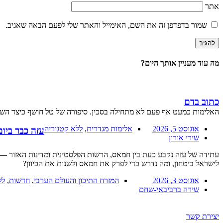
אתר
שמור בדפדפן זה את השם, האימייל והאתר שלי לפעם הבאה שאגיב.
מה עוד מעניין אותך היום?
כתוב בדם
האלימות כמעט אף פעם לא מתחילה בסכין. סיפורה של טל חושף כיצד השפלו
אוגוסט 5, 2026
אלימות מגדרית
,
ללא קטגוריה
עזה כבר ביו
שירי אורון
עתידה של עזה נקבע כעת בין חמאס, הרשות הפלסטינית ומדינות האזור — 
לישראל ביטחון, ומה נדרש כדי לפרק את חמאס ולשנות את הכיוון?
אוגוסט 3, 2026
המזרח התיכון והעולם הערבי
,
חדשות
,
לל
שירה ברביבאי-שחם
יצירת קשר