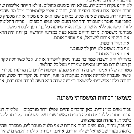
לא היו צעקות דרמטיות, גם לא היו סימנים כחולים. זו לא הייתה אלימות
נורית מצאה את עצמה במדינה זרה, רחוקה אלפי קילומטרים מכל מה שהכיר
במדינה זרה, בשפה שאינה שלה, במקום שבו איש אינו מכיר אותה מספיק כד
כשבן זוגה פוטר מהעבודה והתקפי הזעם שלו נעשו תכופים – נורית החליטה 
לחזור לישראל ללא אישורו. הבית אליו שיוועה כל כך, הפך לבלתי מושג.
מבחינה משפטית, מרכז חייהם נמצא כעת במדינה החדשה. בן זוגה היה הראשו
"אם תיקחי אותם לישראל, אני אחזיר אותם."
"את תהיי חוטפת."
"אף בית משפט לא ייתן לך לעזוב."
"את תאבדי אותם."
בתחילה היא חשבה שמדובר בעוד ניסיון להפחיד אותה, אבל כשהחלה לקרוא
בן רגע לגורם מכריע ומאיים שמרחף מעל כל החלטה.
מטרתה של האמנה חשובה וראויה: למנוע חטיפות ילדים בין מדינות על יד
אישה שעברה למדינה אחרת בעקבות בן זוגה, ויתרה על הקריירה שלה, התר
בחירה בלתי אפשרית: להישאר במדינה שבה היא חשה לכודה ומבודדת, או ל
כשמאזן הכוחות המשפחתי משתנה
עבור נשים כמו נורית, כאן הדברים נהיים אפילו יותר מורכבים – אלימות 
הרבה יותר קל להוכיח חבלה גופנית מאשר שנים של השפלות. קל יותר לה
כלכלית, הפחדה ומניפולציות.
בדיעבד, נורית, כמו נשים רבות אחרות שאני מלווה מעבר לים, מספרת שהק
כלואה. בעוד שבישראל יש לה הורים, אחים, חברות, קולגות וא.נשים שהיו