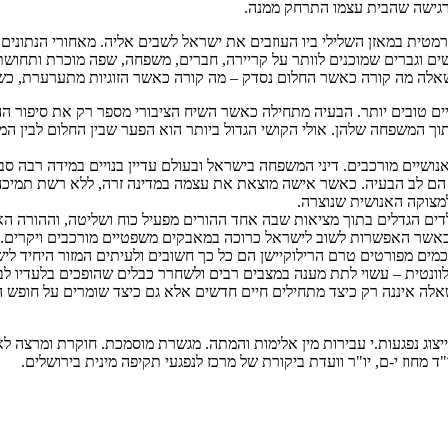
רגישה שהבית עצמו התרחק ממנה.
רמטית במאזן השלילי ביו העוזבים את ישראל לשבים אליה. מאחורי הנתונים
ים וגברים שמוכנים לוותר על קריירה, חברים, משפחה, שפה מוכרת ותחושת ש
השאלה מה קורה כאשר החלום נסדק – מה קורה כאשר הזוגיות מתערערת, כ
חיים טובים יותר. הבעיה מתחילה כאשר השיח הציבורי מספר רק את סיפור 
ך המשפחה שלהן. אולי הקושי הגדול ביותר הוא הפער שבין החלום לבין המ
שיים מורכבים. דיני המשפחה בישראל ובעולם עדיין בנויים במידה רבה סב
הם לב הבעיה. כאשר אישה מוצאת את עצמה במדינה זרה, ללא רשת תמיכה
צוקה האנושית שנוצרה.
דים הגדלים בתוך מציאות שבה אחד ההורים מפעיל כוח ושליטה, וההורה האח
אשר האפשרות לשוב לישראל כרוכה במאבקים משפטיים מורכבים ויקרים.
כמים מפורטים טרם הרילוקיישן הם כל כך חשובים ולעיתים המזור היחיד לי
וונטית – עשוי לתת מענה במצבים רבים ולשחרר כבלים שהופכים בלעדיו לב
השאלה איננה רק כיצד מתחילים חיים חדשים אלא גם כיצד שומרים על חופ
ייצוג נפגעות.י עבירות מין אלימות והמתה. מגשרת מוסמכת. חוקרת ומרצה לא
 מחוז י-ם, יו"ר וועדת ביקורת של מרכז לנפגעי תקיפה מינית בירושלים.