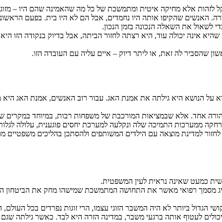
 שקל לזהות אלא מחיקה איטית ומתמשכת של כל מה שהאמינה שהם היו – מזוג
ה. האנשים שהקיפו אותה היו נחמדים, אבל הם לא היו בית. בפעם הראשונה
י לשאול את השאלה הנכונה בזמן הנכון.
שהיא אינה יכולה עוד, היא רצתה לחזור הביתה, אבל בדיוק בנקודה הזו היא 
ן שהסביר לה זאת, או ליתר דיוק – איים עליה עם העובדה הזו.
 על הנושא היא גילתה את אמנת האג. עבור רוב האנשים, אמנת האג היא מ
י הורה אחד. אלא שבמציאות המורכבת של משפחות רבות, במיוחד במקרים של
חקה ממערכות התמיכה שלה ונקלעה למערכת יחסים פוגענית, עלולה לגלות שא
חזור למדינת מוצאה עם הילדים המשותפים ולהסתכן בהליכים משפטיים מור
רגשית כמעט שאינה נראית לעין המשפטית.
ציג מסמך רפואי מאשר את התחושה המתמשכת שמישהו מחק את הביטחון העצמ
ושי הגדול ביותר לא היה המשבר הזוגי עצמו, הרי זוגות נפרדים בכל העול
 יכולים לעטוף אותה ברגעי משבר, במדינה הזרה היא לבד. כאשר גילתה שג