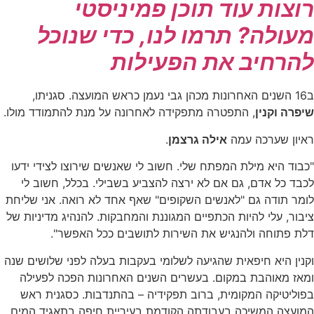
וצות עוד תוכן פמיניסטי
עולה? תרמו לנו, כדי שנוכל
הרחיב את הפעילות
ה. סגניתו,
פרה וקנין
, התפטרה מתפקידה לאחרונה על מנת להתמודד מולו.
איון שערכה עמה
אילה גרצמן
.
בוד היא מילת המפתח שלי. חשוב לי שאנשים שירוצו לצידי ידעו
בד כל אדם, גם אם לא ירצה להצביע בשבילי. בכלל, חשוב לי
מר תודה גם "לאנשים השקופים" שאף אחד לא רואה. אני שליחת
בור, עלי להיות הכתפיים המגוננת והמחבקות. להנהיג מדיניות של
לת פתוחה ולהנגיש את השירות לתושבים ככל האפשר".
נין היא חיפאית שהגיעה לשלומי בעקבות בעלה לפני שלושים שנה
מאז מאוהבת במקום. בעשרים השנים האחרונות הפכה לפעילה
וליטיקה המקומית, ברוב תפקידיה – בהתנדבות. כסגנית ראש
מועצה המשיכה בעבודתה הקודמת בעיריית חיפה בתאגיד המים,