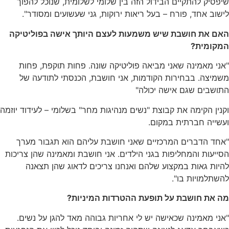
פסיק להתקיים הבידול הזה בין שלומי לשלומית, שנוכל להפוך
שוב אחד, פורח – בעל ריאות ירוקות, גני שעשועים ומסודר".
אם את חושבת שיש משמעות לעצם היותך אישה בפוליטיקה
מקומית?
ני מאמינה שאני מביאה פוליטיקה שונה. פחות תוקפת, פחות
מיצה. בבחירות הקודמות, אני חושבת, הכנסתי לתודעה של
ושבים שגם אישה יכולה"
נין הקימה את קבוצת "נשים מנהיגות מחר" בשלומי – לעידוד יוזמה
שייה חברתית במקום.
אחד הדברים המרכזיים שאני חושבת עליהם הוא תגבור מערך
ייעות והמחליפות בגני הילדים. אני חושבת ומאמינה שהן צריכות
יות גאות במקצוע שלהם ואנחנו צריכים לדאוג שהן תצאנה
שתלמויות בו".
ה את חושבת על תופעת ההטרדות המיניות?
ני מאמינה שכאישה יש לי אחריות גבוהה מאד להגן על נשים.