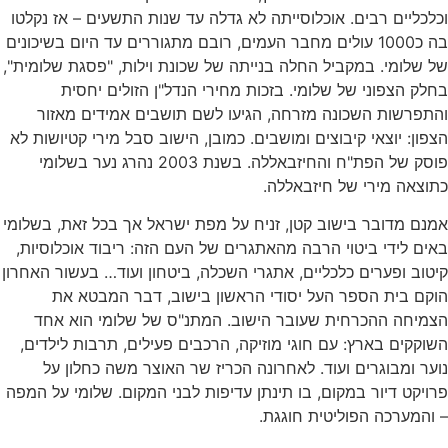
לכליים רבים. אוכלוסייתה לא גדלה עד שנות התשעים – אז נקלטו
בה כ1000 עולים מחבר העמים, רובם מתגוררים עד היום בשיכונים
 שלומי. במקביל החלה בנייתה של שכונת וילות, "פסגת שלומית",
לק הצפוני של שלומי. בזכות מחירי הנדל"ן הזולים יחסית
תפרשות השכונה מזרחה, הגיעו לשם תושבים אמידים מאזור
פון: יוצאי קיבוצים ומושבים. כמובן, הישוב סבל מירי קטיושות לא
פוסק של הפת"ח והחיזבאללה. בשנת 2003 נהרג נער בשלומי
וצאה מירי של חיזבאללה.
נם מדובר בישוב קטן, זניח על מפת ישראל אך בכל זאת, בשלומי
ים לידי ביטוי הרבה מהאתגרים של העם הזה: ריבוד אוכלוסיות,
טוב ופערים כלכליים, אתגרי השכלה, ביטחון ועוד… בעשור האחרון
קם בית הספר העל יסודי הראשון בישוב, דבר המבטא את
צמיחה ההכרחית שעובר הישוב. המתנ"ס של שלומי הוא אחד
וקקים בארץ: עם חוגי מוזיקה, הרכבים פעילים, תרבות לילדים,
ער ומבוגרים ועוד. לאחרונה הכריז שר האוצר משה כחלון על
ויקט דיור במקום, בו תינתן עדיפות לבני המקום. שלומי על המפה
והמערכה הפוליטית חוגגת.