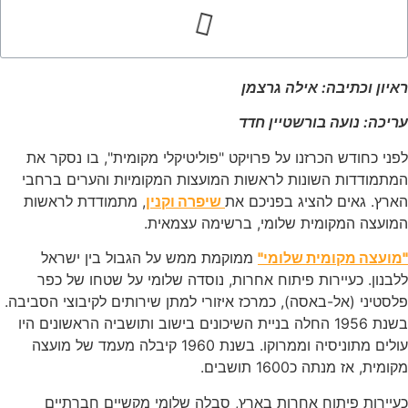
יון וכתיבה: אילה גרצמן
יכה: נועה בורשטיין חדד
ני כחודש הכרזנו על פרויקט "פוליטיקלי מקומית", בו נסקר את
מתמודדות השונות לראשות המועצות המקומיות והערים ברחבי
רץ. גאים להציג בפניכם את
שיפרה וקנין
, מתמודדת לראשות
מועצה המקומית שלומי, ברשימה עצמאית.
מועצה מקומית שלומי"
ממוקמת ממש על הגבול בין ישראל
בנון. כעיירות פיתוח אחרות, נוסדה שלומי על שטחו של כפר
סטיני (אל-באסה), כמרכז איזורי למתן שירותים לקיבוצי הסביבה.
בשנת 1956 החלה בניית השיכונים בישוב ותושביה הראשונים היו
עולים מתוניסיה וממרוקו. בשנת 1960 קיבלה מעמד של מועצה
ומית, אז מנתה כ1600 תושבים.
יירות פיתוח אחרות בארץ, סבלה שלומי מקשיים חברתיים