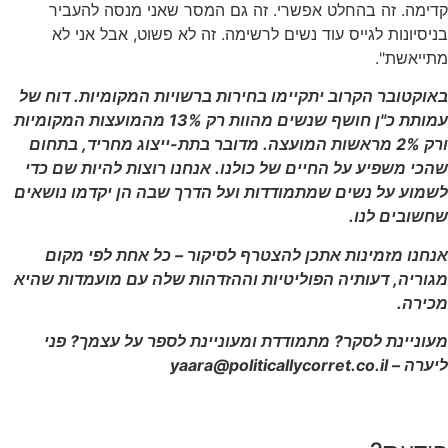
ימה. זה בהחלט אפשרי. זה גם המסר שאני מנסה להעביר
יסיונות לגייס עוד נשים לרשימה. זה לא פשוט, אבל אני לא
תייאשת".
וקטובר הקרוב יתקיימו בחירות ברשויות המקומיות. דוח של
עמותת כ"ן חושף שנשים מהוות רק 13% מהמועצות המקומיות
ורק 2% מראשות המועצה. מדובר בתת-ייצוג מחריד, בתחום
כי משפיע על החיים של כולנו. אנחנו רוצות להיות שם כדי
שמוע על נשים שמתמודדות ועל הדרך שבה הן יקדמו נושאים
חשובים לנו.
נחנו מזמינות אתכן להצטרף לסיקור – כל אחת לפי מקום
גוריה, דעותיה הפוליטיות וההזדהות שלה עם מועמדות שהיא
כירה.
עוניינת לסקר? מתמודדת ומעוניינת לספר על עצמך? פני
יערה –
yaara@politicallycorret.co.il