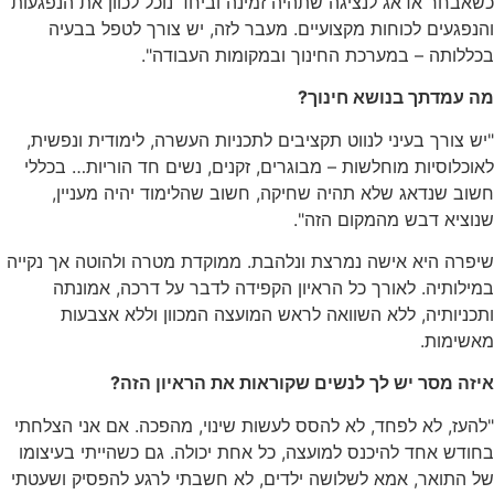
אבחר אדאג לנציגה שתהיה זמינה וביחד נוכל לכוון את הנפגעות
נפגעים לכוחות מקצועיים. מעבר לזה, יש צורך לטפל בבעיה
ללותה – במערכת החינוך ובמקומות העבודה".
ה עמדתך בנושא חינוך?
ש צורך בעיני לנווט תקציבים לתכניות העשרה, לימודית ונפשית,
וכלוסיות מוחלשות – מבוגרים, זקנים, נשים חד הוריות… בכללי
וב שנדאג שלא תהיה שחיקה, חשוב שהלימוד יהיה מעניין,
וציא דבש מהמקום הזה".
פרה היא אישה נמרצת ונלהבת. ממוקדת מטרה ולהוטה אך נקייה
ילותיה. לאורך כל הראיון הקפידה לדבר על דרכה, אמונתה
כניותיה, ללא השוואה לראש המועצה המכוון וללא אצבעות
אשימות.
יזה מסר יש לך לנשים שקוראות את הראיון הזה?
העז, לא לפחד, לא להסס לעשות שינוי, מהפכה. אם אני הצלחתי
ודש אחד להיכנס למועצה, כל אחת יכולה. גם כשהייתי בעיצומו
 התואר, אמא לשלושה ילדים, לא חשבתי לרגע להפסיק ושעטתי