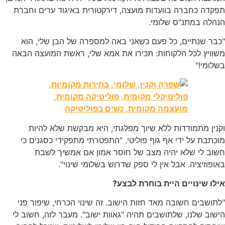
קדה כחברה בוועדות מועצה, דירקטורית באיגוד ערים וחברת
נהלה במתנ"ס שלומי.
בר שנתיים, כל פעם כשאני באה למספרה של הבן שלי, הוא
וויץ לכל הלקוחות: תכירו את אמא שלי, ראשת המועצה הבאה
לומי!"
נין מתמודדות ללא שיוך מפלגתי, היא מבקשת שלא להיות
כתבת על ידי אף גוף פוליטי. "התפטרתי מתפקידי כסגנים כי
שוב לי שלא יהיה מצב של חוסר אמון אם אמשיך לשבת
ופוזיציה. אבל אין לי ספק שדרוש בשלומי שינוי".
לו שינויים היית בוחרת לבצע?
תושבים חשובה מאד חזות הישוב. זה שינוי הכרחי, שיפור פני
שוב שלנו, שלתושבים תהיה "גאוות ישוב". מעבר לזה, חשוב לי