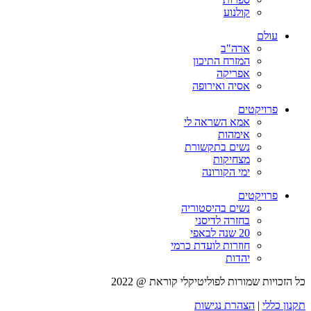
קולנוע
עולם
ארה"ב
המזרח התיכון
אפריקה
אסיה ואירופה
פרויקטים
אמא השראה לי
אימהות
נשים בתקשורת
מצחיקות
ימי הקורונה
פרויקטים
נשים בהיסטוריה
בחזרה לדיסני
20 שנה לבאפי
חוזרות לועדת כרמי
יהדות
כל הזכויות שמורות לפוליטיקלי קוראת @ 2022
תקנון כללי
|
הצהרת נגישות