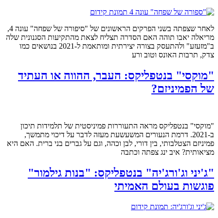
לאחר שצפתה בשני הפרקים הראשונים של "סיפורה של שפחה" עונה 4,
מריאלה יאבו תוהה האם הסדרה תצליח לצאת מהתקיעות הסגנונית שלה
ב"מזעזע" ולהתעסק בצורה יצירתית ומותאמת ל-2021 בנושאים כמו
צדק, תרבות האונס וטוב ורע
"מוקסי" בנטפליקס: העבר, ההווה או העתיד
של הפמיניזם?
"מוקסי" בנטפליקס מראה התעוררות פמיניסטית של תלמידות תיכון
ב-2021. דרמת הנעורים המשעשעת מעזה לדבר על דיכוי מתמשך,
פמיניזם הצטלבותי, בין דורי, לבן וכהה, וגם על גברים בני ברית. האם היא
מציאותית? איב ינג צפתה וכתבה
"ג'יני וג'ורג'יה" בנטפליקס: "בנות גילמור"
פוגשות בעולם האמיתי