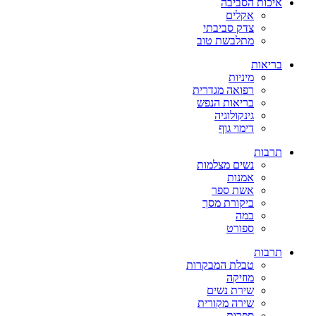
איכות הסביבה
אקלים
צדק סביבתי
מתלבשת טוב
בריאות
מיניות
רפואה מגדרית
בריאות הנפש
גינקולוגיה
דימוי גוף
תרבות
נשים מצלמות
אמנות
אשת ספר
ביקורת מסך
במה
ספורט
תרבות
טבלת המבקרות
מוזיקה
שירת נשים
שירה מקורית
ספרות