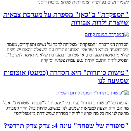
לשמור נשים בפוזיציה המסורתית שלהן: נסיכות דיסני
"המפקדת" ב"כאן" מספרת על מערכת צבאית
שיוצרת ילדות אבודות
הסדרה המדוברת "המפקדת" מצליחה לדבר על נשים ותפקידים, מעמד
ופסיכולוגיה בצבא הישראלי. ואנחנו נותרות עם השאלה "האם יש נשים
שלא מתאימות למערכת, או שמדובר במערכת שלא מתאימה לנשים?".
הפסיכולוגית התעסוקתית נטע עמית צפתה וסיקרה
"עושות כותרות" היא הסדרה (כמעט) אוטופית
שמגיעה לנו
הדעות על "עושות כותרות" נעות בין "ממכרת" ל"פנטזיה שטותית". אבל
מה אם היא הצעה למציאות שמגיע לנו, כנשים, לחיות בה? הדר גינזבורג
מראה לנו את כל מה שראוי לחיקוי בסדרה שמשודרת ב"נטפליקס"
"סיפורה של שפחה" עונה 4: צדק צדק תרדפי?