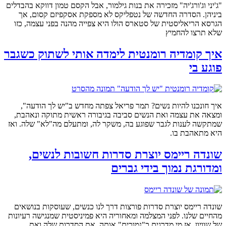
"ג'יני וג'ורג'יה" מזכירה את בנות גילמור, אבל הקסם טמון דווקא בהבדלים
ביניהן. הסדרה החדשה של נטפליקס לא מספקת אסקפיזם קסום, אך
הגרסא הריאליסטית של סטארס הולו היא צפייה מהנה בפני עצמה, כזו
שלא תרצו להחמיץ
איך קומדיה רומנטית לימדה אותי לשתוק כשגבר
פוגע בי
איך חונכנו להיות נשים? תמר פריאל צפתה מחדש ב"יש לך הודעה",
ומצאה את עצמה ואת הנשים סביבה בגיבורה ראשית מתוקה ונאהבת,
שמתקשה לענות לגבר שפוגע בה, משקר לה, ומתעלם מה"לא" שלה. ואז
היא מתאהבת בו.
שונדה ריימס יוצרת סדרות חשובות לנשים,
ומדורגת נמוך בידי גברים
שונדה ריימס יוצרת סדרות פורצות דרך לנו כנשים, שעוסקות בנושאים
מהחיים שלנו. לפני המצלמה ומאחוריה היא פמיניסטית שמנגישה רעיונות
של שוויון. אז מי מדרגים כ"נמוכים" אותה, את הסדרות שלה ואת