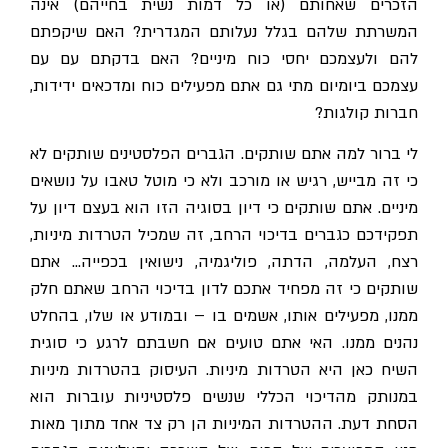
הזכרים שאחותם (או כל דמות נשית בחייהם) אינה
המשרתת שלהם בגלל נעלותם המגדרית? האם שיקפתם
להם ולעצמכם יחסי כוח מיניים? האם בדקתם עם עם
עצמכם ביומיום מתי גם אתם מפעילים כוח ומדכאים ידידות,
חברות קולגות?
לי ברור למה אתם שותקים. הגברים הפלסטינים שותקים לא
כי זה מבייש, רגיש או מורכב ולא כי מוטל טאבו על נושאים
מיניים. אתם שותקים כי דיון בסוגיה הזו הוא בעצם דיון על
תפקידכם כגברים בדיכוי הרחב, זה שמכיל הטרדות מיניות,
רצח, העלמה, הדתה, פוליגמיה, נישואין בכפייה… אתם
שותקים כי זה מפחיד אתכם לדון בדיכוי הרחב שאתם חלק
ממנו, מפעילים אותו, אשמים בו – ובמודע או שלו, בהחלט
נהנים ממנו. האי אתם טועים אם חשבתם לרגע כי סוגית
השיח כאן היא הטרדות מיניות. העיסוק בהטרדות מיניות
במנותק מהדיכוי הכללי שנשים פלסטיניות עוברות הוא
הסחת דעת. ההטרדות המיניות הן רק צד אחד מתוך מאות