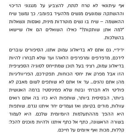
אף עיתונאי לא טרח לנתח, להצביע על מנגנוני הדיכוי
וההשתקה שמונעים מנשים מלהעיד בפומבי. כך נמשך שיח
ההאשמה – שיח בו נשים מוטרדות מינית, נאנסות ונשאלות
"למה אתן שותקות?" כאילו השואלים הם אלו שיישאו
בהשלכות.
ידידיי, גם אתם לא בדיאלוג עמוק אתנו, הסיפורים עוברים
לידכם, מדפדפים ומרפרפים הלאה! ועד שלא תבחרו להיות
בדיאלוג עמוק, רציני בעל תוכן שמתייחס לסוגיה הספציפית
הזו אבל מפרק את יחסי הכוחות, תפקידכם, הפריווליגיות
מהן אתם נהנים… עד אז אתם לא שותפים לשום מאבק לא
פוליטי ולא חברתי ובטח שלא פמיניסטי! ברמה האנושית
ביותר, הבסיסית ביותר, שותפות היא כזו בה אתם רואים
עוולות, מודים בקיומן ואז נעמדים יחד איתנו נגדם. שותפות
היא ההפך מההתעלמות היומיומית שלכם. היא לעמוד
בשורה הראשונה, כתף אל כתף איתנו ולהיות מוכנים להכל:
קללות, מכות ואף איומים על חייכם.