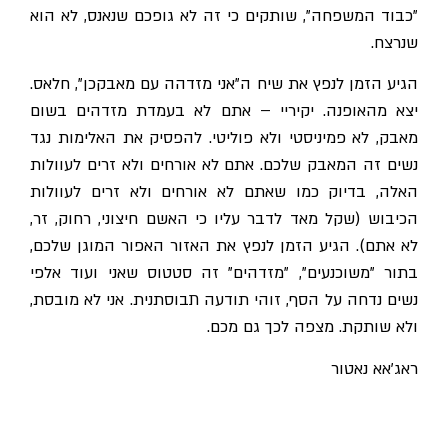
"כבוד המשפחה", שותקים כי זה לא גופכם שנאנס, לא הוא
שנרצח.
הגיע הזמן לנפץ את שיח ה"אני מזדהה עם מאבקכן", חלאס.
יצא מהאופנה. יקיריי – אתם לא בעמדת מזדהים בשום
מאבק, לא פמיניסטי ולא פוליטי. להפסיק את האלימות נגד
נשים זה המאבק שלכם. אתם לא אורחים ולא זרים לעוולות
האלה, בדיוק כמו שאתם לא אורחים ולא זרים לעוולות
הכיבוש (שקל מאד לדבר עליו כי האשם חיצוני, רחוק, זר,
לא אתם). הגיע הזמן לנפץ את האזור האפור המוגן שלכם,
בתור "משוכנעים", "מזדהים" זה סטטוס שאני ועוד אלפי
נשים נדחה על הסף, זוהי תודעה תבוסתנית. אני לא מובסת,
ולא שותקת. מצפה לכך גם מכם.
ראג'אא נאטור