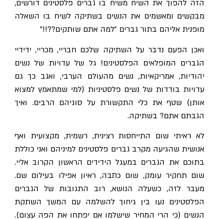
הזה להפוך את השיח משיח בו גברים פלסטינים דורשים,
מבקשים ומאשמים את הנשים בשתיקה לשיח בו השאלה
מופנית אליהם בתור גברים "למה אתם שותקים??!!"
ואכן הפעם נדבר על השתיקה שלכם חבריי, מכריי, ידידיי
הגברים המופלאים הפלסטינים! גל של עדויות של נשים
יהודיות, אמריקאיות, נשים מהעולם הערבי, ואגב כך גם
עדויות בודדות של נשים פלסטיניות (למי שמתאמץ למצוא
אותן) שטף את כלי התקשורת על סוגיהם הרבים. ואיך
הגבתם אתם? בשתיקה.
לא ראיתי שום התייחסות רצינית, רשמית, מקצועית ואף
אנושית שהגיעה מקרב גברים פלסטינים למיניהם ואני כוללת
בתוכם את הגברים במעגל הידידים הראשון הקרוב אליי.
שום תחקיר עומק, שום כתבה, ראיון אפילו בעילום שם.
מעבר לזה, כשעלה הנושא, רוב התגובות של הגברים
הפלסטינים נעו בין גיחוך להשלמה עם המשך השתקת
הנשים (כי הרי המחיר שישלמו אם יפתחו את הפה עצום).