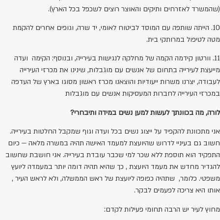
(שהמשרד לאזרחים ותיקים והאוצר רוצים לשכפל בכל הארץ).
10. הייתה שותפה עם המוסד לביטוח לאומי, יד שרה, וגופים אחרים להקמת
מטה לטיפול במרותקי בית.
11. וורטון קידמה הקמה של מחלקה לנגישות בעירייה, ובנוסף: הקימה ועדה
מייעצת לעירייה בתחום של אנשים עם מוגבלות, שינינו את מכרזי העירייה
לעבודה, יצרנו משרות ייעודיות והוצאנו מכרז ראשון מסוגו בארץ של העדפה
במכרזי העירייה לחברות המעסיקות אנשים עם מוגבלות
לורה, מה בכוונתך לעשות למען נשים במידה ותיבחרי?
אני מתכוונת להקפיד על ייצוג נשים בכל ועדה וגוף שמקבל החלטות בעירייה.
חשוב גם בעיניי לדרוש שהיועצת למעמד האישה תהיה במשרה מלאה — כיום
התפקיד הוא תוספת ללא שכר למי שכבר עובדת בעירייה. אני חושבת שחשוב
להגדיר מחדש את מעמד היועצת , כך שהיא תהיה דומה יותר במעמדה ליועץ
משפטי. כלומר, שתהיה כפופה ליועצת של ראש הממשלה, ולא לראש העיר ,
אותו היא צריכה לפעמים לבקר.
מחוץ לעיר יש הרבה תחומי פעילות לקדם: