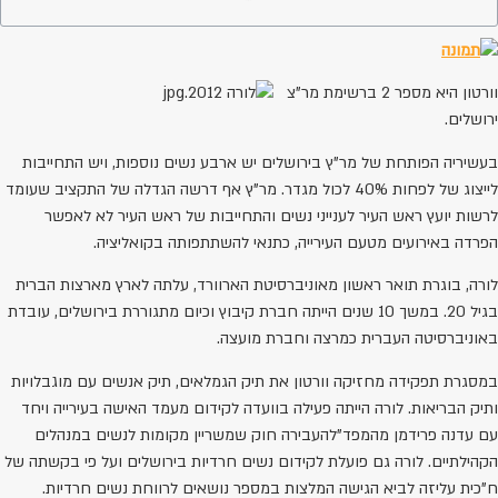
וורטון היא מספר 2 ברשימת מר"צ
ירושלים.
בעשיריה הפותחת של מר"ץ בירושלים יש ארבע נשים נוספות, ויש התחייבות
לייצוג של לפחות 40% לכול מגדר. מר"ץ אף דרשה הגדלה של התקציב שעומד
לרשות יועץ ראש העיר לענייני נשים והתחייבות של ראש העיר לא לאפשר
הפרדה באירועים מטעם העירייה, כתנאי להשתתפותה בקואליציה.
לורה, בוגרת תואר ראשון מאוניברסיטת הארוורד, עלתה לארץ מארצות הברית
בגיל 20. במשך 10 שנים הייתה חברת קיבוץ וכיום מתגוררת בירושלים, עובדת
באוניברסיטה העברית כמרצה וחברת מועצה.
במסגרת תפקידה מחזיקה וורטון את תיק הגמלאים, תיק אנשים עם מוגבלויות
ותיק הבריאות. לורה הייתה פעילה בוועדה לקידום מעמד האישה בעירייה ויחד
עם עדנה פרידמן מהמפד"להעבירה חוק שמשריין מקומות לנשים במנהלים
הקהילתיים. לורה גם פועלת לקידום נשים חרדיות בירושלים ועל פי בקשתה של
ח"כית עליזה לביא הגישה המלצות במספר נושאים לרווחת נשים חרדיות.