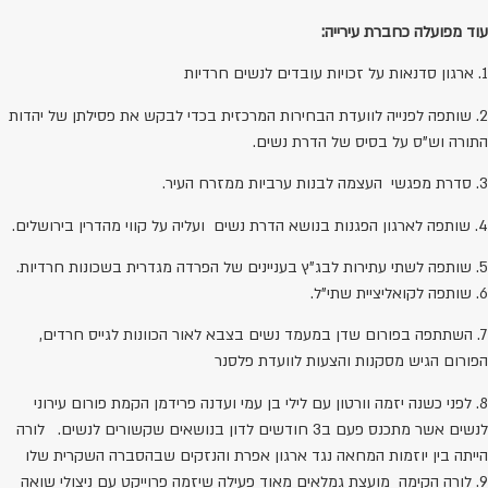
עוד מפועלה כחברת עירייה:
1. ארגון סדנאות על זכויות עובדים לנשים חרדיות
2. שותפה לפנייה לוועדת הבחירות המרכזית בכדי לבקש את פסילתן של יהדות
התורה וש"ס על בסיס של הדרת נשים.
3. סדרת מפגשי העצמה לבנות ערביות ממזרח העיר.
4. שותפה לארגון הפגנות בנושא הדרת נשים ועליה על קווי מהדרין בירושלים.
5. שותפה לשתי עתירות לבג"ץ בעניינים של הפרדה מגדרית בשכונות חרדיות.
6. שותפה לקואליציית שתי"ל.
7. השתתפה בפורום שדן במעמד נשים בצבא לאור הכוונות לגייס חרדים,
הפורום הגיש מסקנות והצעות לוועדת פלסנר
8. לפני כשנה יזמה וורטון עם לילי בן עמי ועדנה פרידמן הקמת פורום עירוני
לנשים אשר מתכנס פעם ב3 חודשים לדון בנושאים שקשורים לנשים. לורה
הייתה בין יוזמות המחאה נגד ארגון אפרת והנזקים שבהסברה השקרית שלו
9. לורה הקימה מועצת גמלאים מאוד פעילה שיזמה פרוייקט עם ניצולי שואה