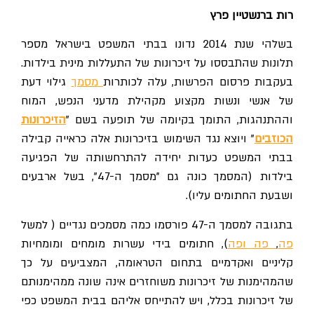
רות ברנשטיין פרץ
בשלהי שנת 2014 נדונו בבתי המשפט בישראל מספר
תלונות שהתבססו על זיכרונות של התעללות מינית בילדות.
בעקבות פרסום הפרשות, עלה לכותרות
מסמך
גילוי דעת
של אנשי ונשות מקצוע מקהילת מדעני הנפש, המוח
וההתנהגות, התומך בקיומה של תופעה בשם "
הזיכרונות
הכוזבים
" ויוצא נגד השימוש בזיכרונות אלה כראייה קבילה
בבתי המשפט כעדות יחידה להתרחשותה של הפגיעה
בילדות (המסמך כונה גם "מסמך ה-47", בשל ארבעים
ושבעת החתומים עליו).
בתגובה למסמך ה-47 פורסמו כמה מסמכים נגדיים ( למשל
פה
,
פה
ופה
), חתומים בידי עשרות מומחים ומומחיות
קליניים ואקדמיים בתחום הטראומה, המצביעים על כך
שהמהימנות של זיכרונות משוחזרים אינה שונה ממהימנותם
של זיכרונות בכלל, ויש להתייחס אליהם בבית המשפט כפי