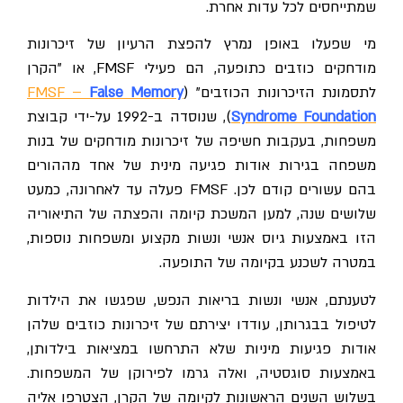
שמתייחסים לכל עדות אחרת.
מי שפעלו באופן נמרץ להפצת הרעיון של זיכרונות
מודחקים כוזבים כתופעה, הם פעילי
FMSF
, או "הקרן
לתסמונת הזיכרונות הכוזבים" (
False Memory
FMSF –
Syndrome Foundation
), שנוסדה ב-1992 על-ידי קבוצת
משפחות, בעקבות חשיפה של זיכרונות מודחקים של בנות
משפחה בגירות אודות פגיעה מינית של אחד מההורים
בהם עשורים קודם לכן.
FMSF
פעלה עד לאחרונה, כמעט
שלושים שנה, למען המשכת קיומה והפצתה של התיאוריה
הזו באמצעות גיוס אנשי ונשות מקצוע ומשפחות נוספות,
במטרה לשכנע בקיומה של התופעה.
לטענתם, אנשי ונשות בריאות הנפש, שפגשו את הילדות
לטיפול בבגרותן, עודדו יצירתם של זיכרונות כוזבים שלהן
אודות פגיעות מיניות שלא התרחשו במציאות בילדותן,
באמצעות סוגסטיה, ואלה גרמו לפירוקן של המשפחות.
בשלוש השנים הראשונות לקיומה של הקרן, הצטרפו אליה