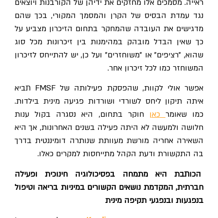
ראייה. מסמכים אלו מחזקים את ידיהן של הקורבנות ויוצאים
נגד עמדת הבסיס של הקרן והמסמך המקורי, בכך שהם
מדגישים את העובדה שהמחקר בתחום הזיכרון מצביע על
כך שאין הבדל מובהק במהימנות בין זיכרונות מכל סוג
שהוא, "רציפים" או "משוחזרים" ועל כן, יש להתייחס לזיכרון
המשוחזר כמו לכל זיכרון אחר.
אפשר אולי לקוות, שהפסקת פעילותה של
FMSF
תביא
איתה תיקון ליחס לשורדי ושורדות פגיעה מינית בילדות.
כמו שאומר
כאן
חוקר בתחום, היא נסגרה בקול ענות
חלושה ולמעשה לא היתה פעילה בשנים האחרונות, אך היא
השאירה אחריה מורשת מעוותת שנותרה דומיננטית בדרך
בה התקשורת ודעת הקהל מתייחסות למקרים כאלו.
הכותבת היא מתמחה בפסיכולוגיה חינוכית ופעילה
חברתית, המקדמת נושאים הקשורים במיניות בריאה וטיפול
בנפגעות ובנפגעי תקיפה מינית