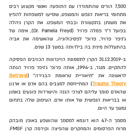
7,500 הורים שהתמודדו עם התופעה ואנשי מקצוע רבים
מתחומי בריאות הנפש והמשפט, שסייעו למשפחות להפיץ
את משנתן בתקשורת ובבתי המשפט. את הקרן ניהלה
בפועל ד"ר פמלה פרויד (
Dr. Pamela Freyd
), אימה של
ג'ניפר פרויד, פרופ' לפסיכולוגיה, שהאשימה את אביה
בהתעללות מינית בה בילדותה במשך 13 שנים.
ב-31.12.2019 הקרן לתסמונת הזיכרונות הכוזבים הפסיקה
להתקיים.
מנגד
, ב-1994, אותה פרופ' ג'ניפר פרויד הגתה
לראשונה את "תיאוריית טראומת הבגידה" (
Betrayal
Trauma Theory
) המתייחסת למצבים בהם אדם או ארגון
שהאדם סומך עליהם לצרכי הגנה והישרדות פוגעים באמון
או בבריאות הנפשית של אותו אדם. העיסוק שלה בתחום
נמשך עד היום.
מסמך ה-47 הוא דוגמא למסמך שהושפע באופן מובהק
מרוח הפרסומים והמחקרים שהפיצה וקידמה קרן
FMSF
.