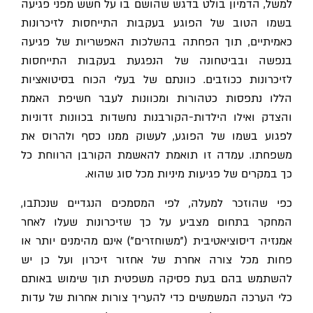
למשל, הדמיון בולט בדגש שהושם בו על חשש מפני פגיעה
בשמו הטוב של הפוגע בעקבות התייחסות לזיכרונות
כאמיתיים, תוך הפחתה בהשלכות האפשריות של פגיעה
בנפשה ובביטחונה של הנפגעת בעקבות התייחסות
לזיכרונות ככוזבים. כוונתם של בעלי הכוח בסיטואציות
הללו נתפסות כטהורות ומכוונות לעבר חשיפת האמת
והצדק ואילו הילדות-הקורבנות נחשדות בכוונות זדוניות
לפגוע בשמו של הפוגע, לעשוק ממנו כסף ולהרוס את
משפחתו. עמדה זו תואמת להאשמת הקורבן הרווחת כל
כך במקרים של פגיעות מיניו
ת מכל סוג שהוא.
כפי שהוזכר למעלה, לפי המסמכים הנגדיים שנכתבו,
המחקר בתחום מצביע על כך שזיכרונות שעלו לאחר
אמנזיה דיסוציאטיבית ("משוחזרים") אינם מהימנים יותר או
פחות מכל צורה אחרת של אחזור זיכרון ועל כן יש
להשתמש בהם בעת פסיקה משפטית תוך שימוש באותם
כלי הערכה המשמשים כדי להעריך צורות אחרות של עדות