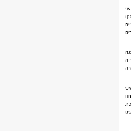
ני
ת" במאי 2021 (מונטרסקו
ים
ים
נה
יה
רה
אש
ון
פת
ים