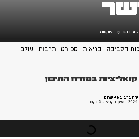
שר
חמת השבעה באוקטובר
כות הסביבה
בריאות
ספורט
תרבות
עולם
קואליציות במזרח התיכון
רה ברביבאי-שחם
| משך הקריאה: 3 דקות