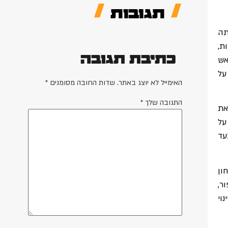
תגובות
תה
ת,
כתיבת תגובה
אש
על
האימייל לא יוצג באתר.
שדות החובה מסומנים
*
התגובה שלך
*
את
על
עד
ון
ר,
וי