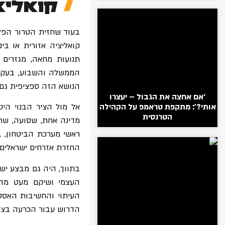
קואליצ
בעוד שחזית הטרור הפלס
קואליציה אזורית או בי
תנועות מחאה, מגזרים 
הממשלה והשבוע, בעקבות
הנושא הזה ספציפית גם "
‘אם אחצה את הגבול – יעצרו
אותי?’: מתקפת טראמפ על הקהילה
אל מול הציר הבנוי היט
הטרנסית
מדינה אחת, שסועה, שרא
ראשי מערכת הביטחון, ב
החזרת אזרחים ישראלים ח
בתווך, היה גם מבצע יש
העצמי ושיקם מעט מהה
העיתוי והחשיבות האסטר
הדרוש עבור הכרעה בצפו