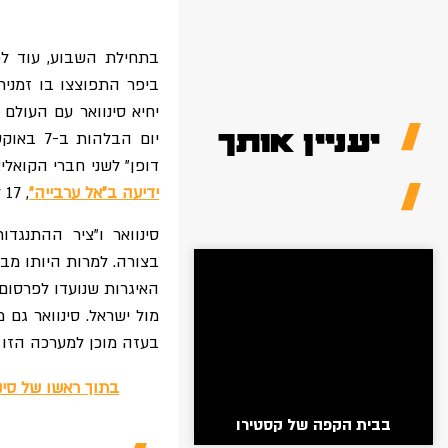
בתחילת השבוע, עוד לפנ
ביפר התפוצצו בו זמנית
יחיא סינוואר עם העולם
יעניין אותך
יום הבל
דופן" לשני חברי הקואלי
ידיעה ב"אל ערבייה"
, 17 לספטמבר 2024).
סינוואר ו"ציר ההתנגד
בצורה. למרות היותו מב
האיגרות שנועדו לפרסום
מול ישראל. סינוואר גם
בעזה מוכן למערכה הזו מ
בתוך ראשו של סינ
בבית הקפה של קסטירו