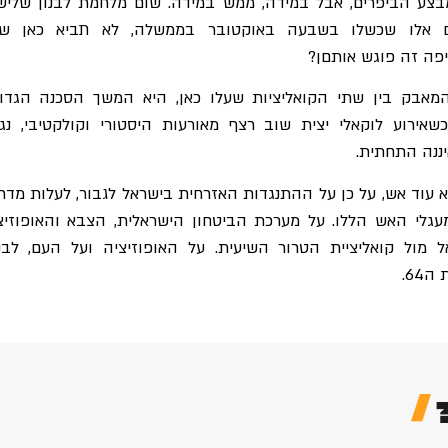
בצע הביפרים, אבל במידה, ממש במידה. שום מלחמת לבנון שליש
 אלו שכשלו בשבעה באוקטובר בממשלה, לא תביא כאן שינ
יפה זה פוגש אותםן?
מאבק בין שתי הקואליציות שעלו כאן, היא המשך הסכנה הגדו
שאירוע לוקאלי יצית שוב רצף מאורעות היסטורי וקולקטיבי, נג
ננה התחתית.
וד אש, על כן על ההתנגדות האזרחית בישראל לגבור, לעלות מדר
עגלי האש הללו. על מערכת הביטחון הישראלית, הצבא והאופוזיצ
ל מול קואליציית הטרור השיעית. על האופוזיציה ועל העם, לבנ
64.