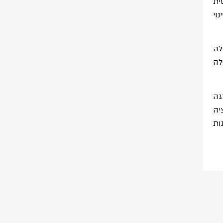
ית
וי
לה
לה
גה
יה
ות