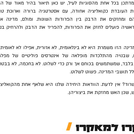
דתכן בכל אחת מהסוגיות לעיל, יש כאן תיאור בהיר מאוד של הו
ת העובדת כקואליציה אחודה, עם אסטרטגיה ברורה וארוכת טוו
ם ומחזקים את הדבק בין הפרודות השונות. ומולם, מדינה א
אשיה פועלים לחזק את הפרודות, להפריד את הדבק ולהרחיק בני
נה הזו משמרת היא לא בינלאומית, לא אזורית, אפילו לא לאומית. 
, שבנויה מהתלכדות מופלאה של אינטרסים פוליטיים של מפלג
בלבד, שמשתמשים בכוחם אך ורק כדי לשלוט. לא בחכמה, לא בבטח
לל תושבי המדינה. פשוט לשלוט.
שרוד? אין לדעת. הוודאות היחידה שלנו היא שלאף אחת מהקואליצי
אש, שכן האש מחזקת את ביצוריהן.
ו למאקרו