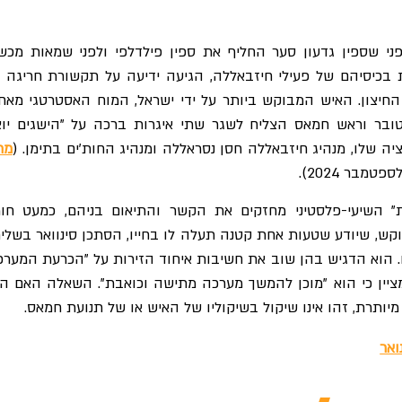
י שספין גדעון סער החליף את ספין פילדלפי ולפני שמאות מכשי
 בכיסיהם של פעילי חיזבאללה, הגיעה ידיעה על תקשורת חריגה 
 החיצון. האיש המבוקש ביותר על ידי ישראל, המוח האסטרטגי מאחו
הות ב-7 באוקטובר וראש חמאס הצליח לשגר שתי איגרות ברכה על "הישגים יו
ציה שלו, מנהיג חיזבאללה חסן נסראללה ומנהיג החות'ים בתימן. (
מת
ות" השיעי-פלסטיני מחזקים את הקשר והתיאום בניהם, כמעט חו
וקש, שיודע שטעות אחת קטנה תעלה לו בחייו, הסתכן סינוואר בשלי
. הוא הדגיש בהן שוב את חשיבות איחוד הזירות על "הכרעת המערכ
 מציין כי הוא "מוכן להמשך מערכה מתישה וכואבת". השאלה האם ה
יותרת, זהו אינו שיקול בשיקוליו של האיש או של תנועת חמאס.
ואר