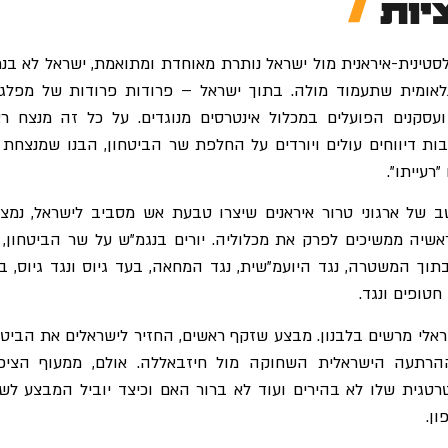
יות
טינית-איראנית מול ישראל נותרת מאוחדת ומתואמת, ישראל לא בנ
נלאומית שתעמוד מולה. בתוך ישראל – פרודות פרודות של מפלגו
ועסקנים הפועלים במכלול אינטרסים מנוגדים. על כל זה מנצח ר
 דיווחים עולים ויורדים על החלפת שר הביטחון, הבנו שמנצחת 
רעייתו".
ב של ארגוני טרור איראנים שיצרו טבעת אש מסביב לישראל, נמצ
שיה ממשיכים לפרק את מכלוליה. יורים בנגמ"ש על שר הביטחון, 
תוך המשטרה, נגד היועמ"שית, נגד המחאה, בעד גיוס ונגד גיוס, ב
טופים ונגד.
ראלי מרשים בלבנון. מבצע שזקף ראשים, החזיר לישראלים את הביטח
רתעה הישראלית השחוקה מול חיזבאללה. אולם, ממעוף הציפו
טגית שלו לא בהירים ועוד לא ברור האם וכיצד יוביל המבצע לשינ
ן.