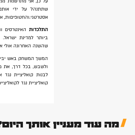
על כן, אני מתרשמת ממ
שתתנהל על ידי אותם
אסטרטגי.והחטופיםות, א
התלכדות
האינטרסים וה
ביותר למדינת ישראל. כ
שהשנה האחרונה אולי אי
המשך המשחק באש יביא ע
ולשבש, בכל דרך, את מ
לבנות קואליציית נגד א
קואליציית נגד לקואליציית ה
מה עוד מעניין אותך היום?