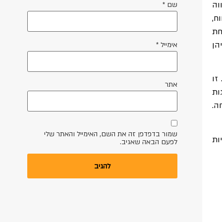
וה
שם
*
ח,
חת
הן
אימייל
*
זו
אתר
ות
ה.
שמור בדפדפן זה את השם, האימייל והאתר שלי
ות
לפעם הבאה שאגיב.