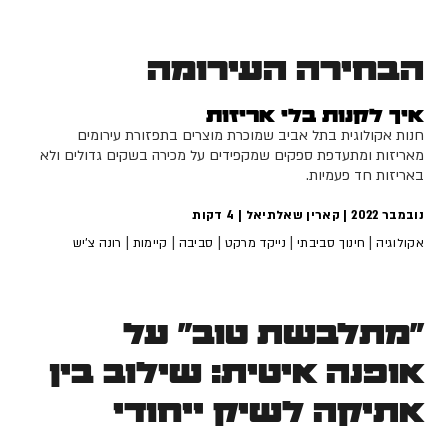
הבחירה העירומה
איך לקנות בלי אריזות
חנות אקולוגית בתל אביב שמוכרת מוצרים בתפזורת עירומים
מאריזות ומתעדפת ספקים שמקפידים על מכירה בשקים גדולים ולא
באריזות חד פעמיות.
נובמבר 2022 | קארין שאלתיאל |
4
דקות
|
|
|
|
|
אקולוגיה
חינוך סביבתי
נייקד מרקט
סביבה
קיימות
רונה צ'יש
"מתלבשת טוב" על
אופנה איטית: שילוב בין
אתיקה לשיק ייחודי