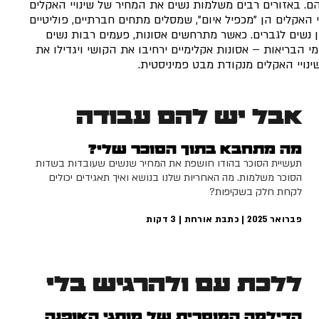
הם. באזורים רבים משלמות נשים את המחיר של שינויי האקלים
י האקלים הן "מכפיל איום", שמסלים מתחים חברתיים, פוליטיים
בין נשים לגברים. כאשר מתרחשים אסונות, פעמים רבות נשים
מי הבריאות – אסונות אקלימיים ירחיבו את הקושי ויגדילו את
ינויי האקלים מנקודת מבט פמיניסטית.
אבל יש להם עבודה
מה מתחבא בתוך הסוכר שלי?
תעשיית הסוכר בהודו חושפת את המחיר שנשים שעובדות בשדות
הסוכר משלמות. מה האחריות שלנו בנושא ואיך תאגידים יכולים
לקחת חלק בשקיפות?
פברואר 2025 | כתבת אורחת |
3
דקות
ללכת עם ולהרגיש בלי
הדילמה המוסרית של מותגי האופנה