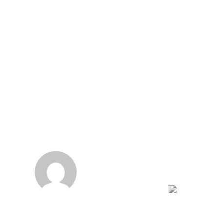
יובל חביב
יולי נובק