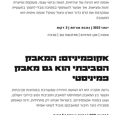
אופנה היא חגיגה של יצירתיות, הנאה וביטוי עצמי, משקפת ומייצרת
זהות ומציאות. איך אפשר להשתתף במסיבה מבלי לתמוך בתעשייה
שמקדמת את הרס כדור הארץ וניצול נשים? אופנה איטית היא
התשובה
ינואר 2022 | כתבת אורחת |
3
דקות
|
|
|
אופנה
אקו פמיניזם
מתלבשת טוב
סביבה
אקופמיניזם: המאבק
הסביבתי הוא גם מאבק
פמיניסטי
גרטה תונברג היא לא האישה היחידה שמעורבת במנהיגות סביבתית.
הקשר בין המאבק הפמיניסטי למאבק הסביבתי נפוץ ברחבי העולם,
ועוגן במונח אקופמיניזם. בישראל אנחנו רק מתחילות, ודנה קאופמן
מסבירה כיצד חיבור המאבקים מוביל לשינוי אמיתי