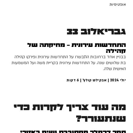
אופטימיות
גבריאלוב 33
התחדשות עירונית - מחיקתה של
קהילה
בבניין אחד ברחובות התבשרו על התחדשות עירונית ופירקו קהילה
בת שלושים שנה. על התחדשות עירונית בקריית משה ועל המשמעות
האישית שלה.
יולי 2024 | אבקילש קולץ' |
6
דקות
מה עוד צריך לקרות כדי
שנתעורר?
תמר דרסלר מסתובבת שנים באזורי