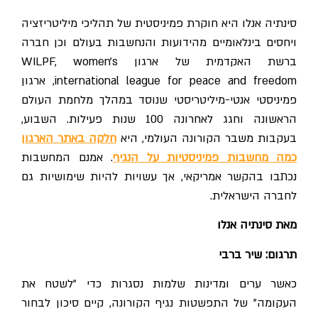
סינתיה אנלו היא חוקרת פמיניסטית של תהליכי מיליטריזציה
ויחסים בינלאומיים מהידועות והנחשבות בעולם וכן חברה
ברשת האקדמית של ארגון WILPF, women's
international league for peace and freedom, ארגון
פמיניסטי אנטי-מיליטריסטי שנוסד במהלך מלחמת העולם
הראשונה וחגג לאחרונה 100 שנות פעילות.
השבוע,
בעקבות משבר הקורונה העולמי, היא
חלקה באתר הארגון
כמה מחשבות פמיניסטיות על הנגיף
. אמנם המחשבות
נכתבו בהקשר אמריקאי, אך עשויות להיות שימושיות גם
לחברה הישראלית.
מאת סינתיה אנלו
תרגום: שיר ברבי
כאשר ערים ומדינות שלמות נסגרות כדי "לשטח את
העקומה" של התפשטות נגיף הקורונה, קיים סיכון לבחור