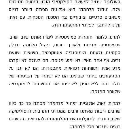
באנלוגיה שגויה למעשה הקולקטיבי הנכון בזמנים מסוכנים
אלה. "ניהול מלחמה" היא אנלוגיה מפתה ביותר לגיוס
משאבים פרטיים וציבוריים נגד הסכנה הנוכחית. עם זאת,
עלינו להתנגד לפיתוי המתעתע הזה.
למדנו, כלומר, חוקרות פמיניסטיות לימדו אותנו שוב ושוב,
שבאינספור מדינות ולאורך דורות, ניהול מלחמה תדלק
סקסיזם, גזענות, הומופוביה, אוטוקרטיה, חשאיות ושנאת
זרים. אף אחד מאלו לא ימנע מגיפה. הם לעולם לא יקדמו
מדע אמין ותשתיות רפואיות מתפקדות. הם לא יגנו על
הפגיעות.ים ביותר שבינינו. הם לא ישמרו על הביטחון של
כולנו והם ללא ספק לא יניחו את התשתית לדמוקרטיה
שלאחר המגפה.
למרות זאת, אנלוגיית ״ניהול מלחמה״ מפתה כל כך כיוון
שרבים ורבות מאיתנו ורבים ממנהיגי התרבות והפוליטיקה
שלנו, בוררים לתועלתם את המלחמות שלהם ואת מה שהם
רוצים שנזכור מכל מלחמה: