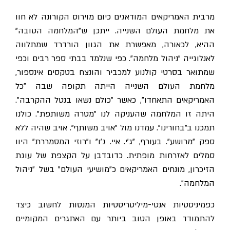
מרבית האמריקאים המודאגים כיום מוירוס הקורונה לא חוו
את מלחמת העולם השנייה. ייתכן ש"המלחמה הטובה"
ההיא, לכאורה, מאפשרת את הגוון הורדרד שמתלווה
לאנלוגייה "ניהול מלחמה".
כפי שנלמד בבתי ספר רבים וכפי
שמתואר בסרטי קולנוע למכביר והונצח בטקסים אינספור,
מלחמת העולם השנייה הייתה תקופה שבה "כל
האמריקאים התאחדו", כאשר "כולם נשאו בנטל ההקרבה".
היתה זו המלחמה שהעניקה לנו "מטרה משותפת". כולנו
תמכנו ב"בחורינו". עמדנו מול "אויב משותף". אויב שהיה ללא
ספק "מרושע". בעורף, "ג'י. איי. ג'ו" ו"רוזי המסמררת" היוו
סמלים לאזרחות מופתית. כדובדבן על הקצפת של עוגת
הזיכרון, מונחים האמריקאים כ"מושיעי העולם" בשל ״ניהול
המלחמה״.
כפמיניסטיות אנטי-מיליטריסטיות המנסות לחשוב כיצד
להתמודד באופן הטוב ביותר עם האתגרים המקומיים