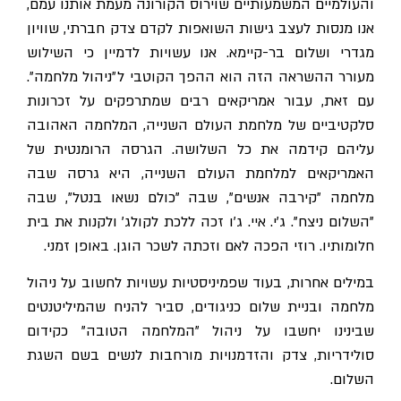
והעולמיים המשמעותיים שוירוס הקורונה מעמת אותנו עמם,
אנו מנסות לעצב גישות השואפות לקדם צדק חברתי, שוויון
מגדרי ושלום בר-קיימא. אנו עשויות לדמיין כי השילוש
מעורר ההשראה הזה הוא ההפך הקוטבי ל״ניהול מלחמה״.
עם זאת, עבור אמריקאים רבים שמתרפקים על זכרונות
סלקטיביים של מלחמת העולם השנייה, המלחמה האהובה
עליהם קידמה את כל השלושה. הגרסה הרומנטית של
האמריקאים למלחמת העולם השנייה, היא גרסה שבה
מלחמה "קירבה אנשים", שבה "כולם נשאו בנטל", שבה
"השלום ניצח". ג'י. איי. ג'ו זכה ללכת לקולג' ולקנות את בית
חלומותיו. רוזי הפכה לאם וזכתה לשכר הוגן. באופן זמני.
במילים אחרות, בעוד שפמיניסטיות עשויות לחשוב על ניהול
מלחמה ובניית שלום כניגודים, סביר להניח שהמיליטנטים
שבינינו יחשבו על ניהול "המלחמה הטובה" כקידום
סולידריות, צדק והזדמנויות מורחבות לנשים בשם השגת
השלום.