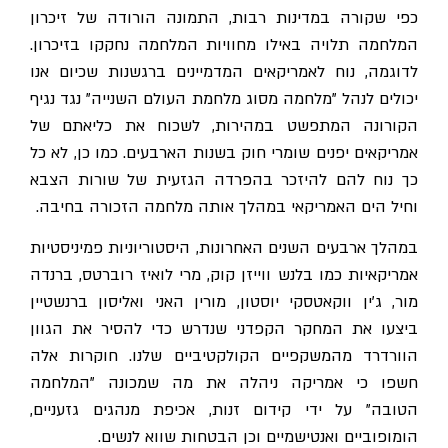
כפי שקורה במדינות רבות, התמונה הורודה של זיכרון
המלחמה תלויה באילו מחוויות המלחמה נחקקו בזיכרון.
לדוגמה, נוח לאמריקאים המדמיינים ברגשנות שכיום אנו
יכולים לנהל "מלחמה מסוג מלחמת העולם השנייה" נגד נגיף
הקורונה המתפשט במהירות, לשכוח את כליאתם של
אמריקאים יפנים שומרי חוק בשנות הארבעים. כמו כן, לא כל
כך נוח להם להיזכר בהפרדה הגזעית של שורות הצבא
וחיל הים האמריקאי במהלך אותה מלחמה הזכורה בחיבה.
במהלך ארבעים השנים האחרונות, היסטוריוניות פמיניסטיות
אמריקאיות כמו בלנש ווייזן קוק, מרי לואיז רוברטס, ברנדה
מור, ג׳ין ווקאטסקי יוסטון, מורין האני ואליסון ברנשטיין
ביצעו את המחקר הקפדני שנדרש כדי להסיר את הגוון
הוורדרד מהמשקפיים הקולקטיביים שלנו. חוקרות אלה
חשפו כי אמריקה ניהלה את מה שמכונה "המלחמה
הטובה" על ידי קידום זנות, אכיפת מנהגים גזעניים,
הומופוביים ואנטישמיים וכן הבטחות שווא לנשים.