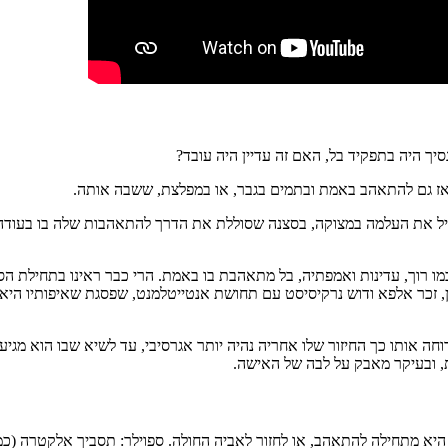
סיך היה בתפקיד בל, האם זה עדיין היה עובד?
אז גם להתאהב באמת ובתמים בגבר, או במפלצת, ששבה אותה.
יל את העלמה במצוקה, בסצנה שסוללת את הדרך להתאהבות שלה בו בעודה 
כמו רוך, עדינות ואמפתיה, בל מתאהבת בו באמת. הרי כבר ראינו בתחילת ה
ן, זכר אלפא ודוש נרקיסיסט עם תחושת אנטייטלמנט, שפסגת שאיפותיו היא 
חה אותו כך החיזור שלו אחריה נהיה יותר אגרסיבי, עד לשיא שבו הוא מגיע
ות, ובעיקר מאבק על לבה של האישה.
התאהב, או לחזור לאביה החולה. ספוילר: תסביך אלקטרה (כמו אדיפוס, רק בבת) – 1