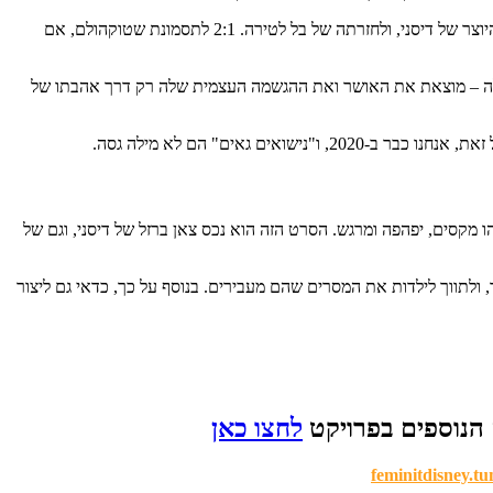
למזלנו, הסיפור לא נגמר באהבה ה"אלקטראית" של נערה לאביה, והעלילה רוויה בטוויסטים עם ליווי מוזיקלי שמעצים את המתח, עד לסוף הטוב מבית היוצר של דיסני, ולחזרתה של בל לטירה. 2:1 לתסמונת שטוקהולם, אם
פק לה – מוצאת את האושר ואת ההגשמה העצמית שלה רק דרך אהבתו של
גאים" הם לא מילה גסה.
ו מקסים, יפהפה ומרגש. הסרט הזה הוא נכס צאן ברזל של דיסני, וגם של
ולתווך לילדות את המסרים שהם מעבירים. בנוסף על כך, כדאי גם ליצור
הנוספים בפרויקט
לחצו כאן
feminitdisney.t