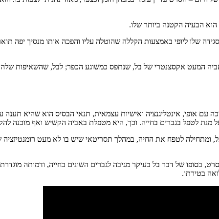
 הוא הבעיה הקטנה ביותר שלו.
גידה שלו ליופי באמצעות הקללה שהוטלה עליו והפכה אותו מנסיך יפה תואר
ביה המעט אקסצנטרי של בל, שנתפס כמשוגע הכפר; לבל, שהשאיפות שלה, לק
כה עם אופי, אינטליגנציה ואישיות עצמאית, תנאי הבסיס הוא שהיא תענה על
 מנת לטפל בגברים בחייה. וכך, היא מטפלת באביה הקשיש ואף מוכנה להק
ל, ומתחילה לטפח את החיה, במהלך תסריטאי שיש בו לא מעט רומנטיזציה 
בסופו של דבר בל בעיקר מגיבה לגברים השונים בחייה, ודמותה מוגדרת דר
אה בטירתו.