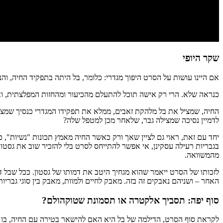
שקר היופי
אם היינו עושות על הסרט היפוך מגדרי: כלומר, בל היתה בתפקיד החיה, והנ
כנראה שלא. הרי רק אישה תוכל להתעלם מהכיעור ומהחזות המפלצתית, ו
החיה, שמציל את בל מלהקת זאבים, ממלא את תפקידו המגדרי כנסיך שמצ
לדמיין נסיכה שמצילה גבר, שלאחר מכן למטפל שלה?
יחד עם זאת, ראוי גם לציין שאך ורק כאשר החיה מאמץ תכונות "נשיות", 
בגבריות רעילה עסקינן, אי אפשר להתייחס לסרט בלי להזכיר שוב את גסטו
מהמשוואה.
לזכותו של הסרט ייאמר שהוא מגחיך היטב את דמותו של גסטון. ככל שבל דו
האחר – ושניהם נאבקים זה בזה. מאבק לחיים ולמוות, מאבק בין סוגי גברי
סוף יפה
:
תסביך אלקטרה או תסמונת שטוקהולם?
לקראת סוף הסרט, הדילמה של בל היא האם להישאר בטירה עם החיה, בו היא מתחילה ל