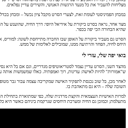
מצליחות להעביר את כל מנעד הרגשות האנושי, והשירים עדיין נפלאים.
במבחן הפמיניסטי לעומת זאת, לצערי הסרט מקבל ציון נכשל – ומבחן בכדל
מצד אחד, נראה בסרט ביקורת על אידיאל היופי: דרך החיה, שהוענש על הס
שהיא הבחורה הכי יפה בכפר.
הסרט גם מעביר ביקורת על האופן שבו החברה מתייחסת לשונה: למוריס, א
היחס לחיה, הפחד והרתיעה ממנו, שמובילים לאלימות של ממש.
בואי יפה שלי, עזרי לי
מהצד השני, הסרט עדיין נצמד לסטריאוטיפים מגדריים, וגם אם בל היא נסי
ש"אמורות" להיות לאישה: עדינות, רוך ואמפתיה. כאלו שמשמשות אותה על
לאחר מכן, בל שוב נכנסת לתפקיד האישה שמקריבה עצמה עבור גבר מטופ
השובה שלה – היא גם מתאהבת בו.
למרות האישיות העצמאית והקצת מרדנית שלה, כפי שמתוארת בתחילת הסרט, 
מתעלמת; וכמובן גם החיה ומערכת היחסים שנרקמת ביניהם כאשר היא כלו