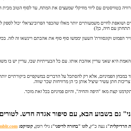
פרים ושואפת לחיים משמעותיים יותר מאלו שהכפר הפרובינציאלי יכול לס
תתחתן עם חיה, כן?)
 השעון יממשו סוף סוף את אהבתם ויינשאו זה לזה. בכל זאת, אנחנו כבר ב-2020, ו"נישואים 
אמת היא שאני עדיין אוהבת אותו. עם כל הבעייתיות שבו, עדיין יש בו משה
 במבחן הפמיניזם, אלא רק להסתכל על הדברים במשקפיים ביקורתיים יותר, 
ריכות חתן עשיר שיציל אותן כי הן מרוויחות שכר שווה.
מנו קצת מאז "היפה והחיה", והיום פמיניזם בכל זאת מוכר.
 גם בשבוע הבא, עם סיפור אגדה חדש. לטורים 
ת הרדיקלית":
נעה כ"ץ
, לוגו "בחזרה לדיסני":
גילי רומן
, קומיקס:
umblr.com