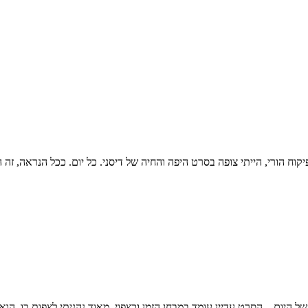
קוח הורי, הייתי צופה בסרט היפה והחיה של דיסני. כל יום. ככל הנראה, זה
היום – הסרט עדיין עומד במבחן הזמן וכצפוי, מאוד נהניתי לצפות בו. הוא מ