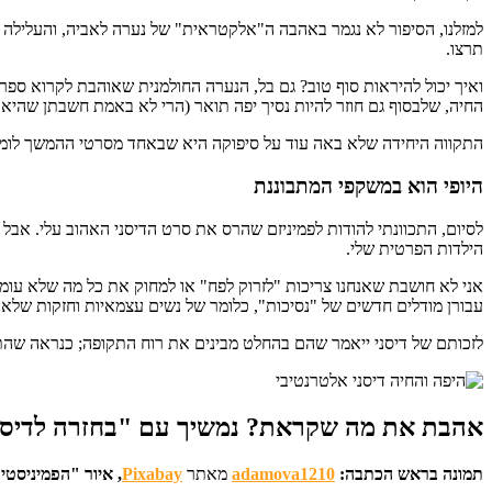
תרצו.
ואיך יכול להיראות סוף טוב? גם בל, הנערה החולמנית שאוהבת לקרוא ס
החיה, שלבסוף גם חוזר להיות נסיך יפה תואר (הרי לא באמת חשבתן שהיא 
התקווה היחידה שלא באה עוד על סיפוקה היא שבאחד מסרטי ההמשך לומייר הפמוט וקוגסוורת'
היופי הוא במשקפי המתבוננת
לסיום, התכוונתי להודות לפמיניזם שהרס את סרט הדיסני האהוב עלי. אבל ה
הילדות הפרטית שלי.
אני לא חושבת שאנחנו צריכות "לזרוק לפח" או למחוק את כל מה שלא עומד
עבורן מודלים חדשים של "נסיכות", כלומר של נשים עצמאיות וחזקות שלא צ
לזכותם של דיסני ייאמר שהם בהחלט מבינים את רוח התקופה; כנראה שהתקד
אהבת את מה שקראת? נמשיך עם "בחזרה לדיסני"
תמונה בראש הכתבה:
adamova1210
מאתר
Pixabay
, איור "הפמיניסטי