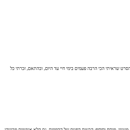
 הסרט שראיתי הכי הרבה פעמים בימי חיי עד היום, ובהתאם, זכרתי כל
עניין, מותח וסוחף; הבעות הפנים של הדמויות, גם הלא אנושיות מביניהן,