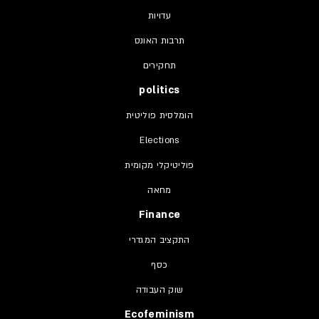
עדויות
תרבות האונס
תחקירים
politics
הומלסית פוליטית
Elections
פוליטיקלי מקומית
מחאה
Finance
התקציב המגדרי
כסף
שוק העבודה
Ecofeminism