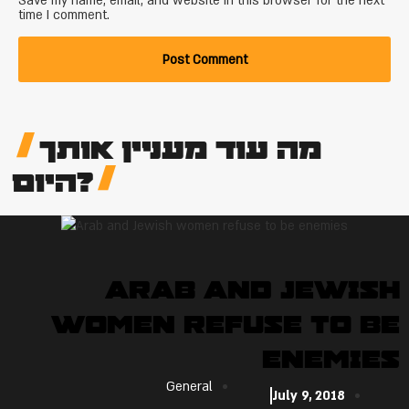
Save my name, email, and website in this browser for the next
time I comment.
מה עוד מעניין אותך
היום?
Arab and Jewish
women refuse to be
enemies
General
July 9, 2018