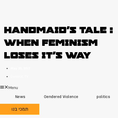
Handmaid’s Tale :
When Feminism
Loses It’s Way
May 20, 2017
General
,
TV
Menu
News
Gendered Violence
politics
תמכי בנו