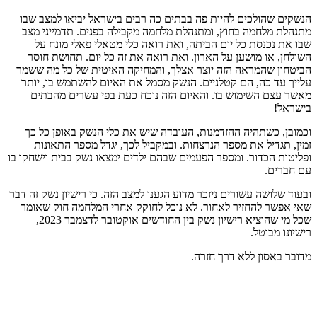
הנשקים שהולכים להיות פה בבתים כה רבים בישראל יביאו למצב שבו
מתנהלת מלחמה בחוץ, ומתנהלת מלחמה מקבילה בפנים. תדמייני מצב
שבו את נכנסת כל יום הביתה, ואת רואה כלי מטאלי פאלי מונח על
השולחן, או מושען על הארון. ואת רואה את זה כל יום. תחושת חוסר
הביטחון שהמראה הזה יוצר אצלך, והמחיקה האיטית של כל מה ששמר
עלייך עד כה, הם קטלניים. הנשק מסמל את האיום להשתמש בו, יותר
מאשר עצם השימוש בו. והאיום הזה נוכח כעת בפי עשרים מהבתים
בישראל!
וכמובן, כשתהיה ההזדמנות, העובדה שיש את כלי הנשק באופן כל כך
זמין, תגדיל את מספר הנרצחות. ובמקביל לכך, יגדל מספר התאונות
ופליטות הכדור. ומספר הפעמים שבהם ילדים ימצאו נשק בבית וישחקו בו
עם חברים.
ובעוד שלושה עשורים ניזכר מדוע הגענו למצב הזה. כי רישיון נשק זה דבר
שאי אפשר להחזיר לאחור. לא נוכל לחוקק אחרי המלחמה חוק שאומר
שכל מי שהוציא רישיון נשק בין החודשים אוקטובר לדצמבר 2023,
רישיונו מבוטל.
מדובר באסון ללא דרך חזרה.