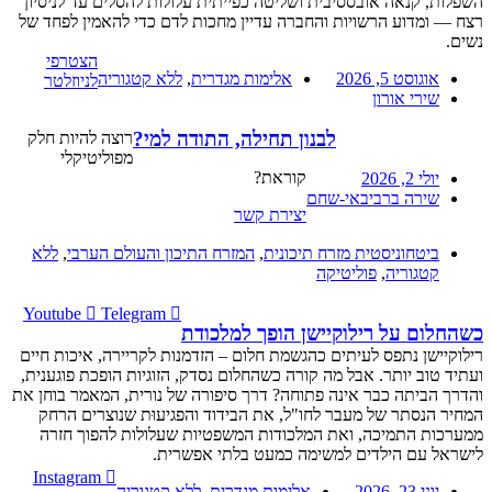
השפלות, קנאה אובססיבית ושליטה כפייתית עלולות להסלים עד לניסיון
רצח — ומדוע הרשויות והחברה עדיין מחכות לדם כדי להאמין לפחד של
נשים.
הצטרפי
אוגוסט 5, 2026
אלימות מגדרית
,
ללא קטגוריה
לניוזלטר
שירי אורון
לבנון תחילה, התודה למי?
רוצה להיות חלק
מפוליטיקלי
קוראת?
יולי 2, 2026
שירה ברביבאי-שחם
יצירת קשר
ביטחוניסטית מזרח תיכונית
,
המזרח התיכון והעולם הערבי
,
ללא
קטגוריה
,
פוליטיקה
Youtube
Telegram
כשהחלום על רילוקיישן הופך למלכודת
רילוקיישן נתפס לעיתים כהגשמת חלום – הזדמנות לקריירה, איכות חיים
ועתיד טוב יותר. אבל מה קורה כשהחלום נסדק, הזוגיות הופכת פוגענית,
והדרך הביתה כבר אינה פתוחה? דרך סיפורה של נורית, המאמר בוחן את
המחיר הנסתר של מעבר לחו"ל, את הבידוד והפגיעוּת שנוצרים הרחק
ממערכות התמיכה, ואת המלכודות המשפטיות שעלולות להפוך חזרה
לישראל עם הילדים למשימה כמעט בלתי אפשרית.
Instagram
יוני 23, 2026
אלימות מגדרית
,
ללא קטגוריה