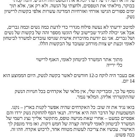
על זה או העליתי על דעתי למלא את הטופס הזה ולהגיש. והנה קמתי
בבוקר, מילאתי את הטפסים, ולחצתי על הגשה. ולא רק אני, אלא תוך
ימים ספורים הגישו אזרחי ואזרחיות המדינה עשרות אלפי בקשות לרישיון
נשק.
למיטב ידיעתי לא נעשה פילוח מגדרי כדי לדעת כמה נשים וכמה גברים,
אבל אני יכולה להגיד שביישוב שלי הוגשו מספר זהה של בקשות של נשים
ושל גברים. אני גם יודעת מהיכרות אישית שגויסו עובדים למשרד לביטחון
לאומי וכעת יש צוות מורחב שעובד על הבקשות הללו.
מתוך אתר המשרד לביטחון לאומי, האגף לרישוי
כלי ירייה
אם בעבר היה לוקח כ-12 חודשים לאשר בקשה לנשק, היום הממוצע הוא
14 יום.
נוסף על כך, ומבדיקה שלי, אין מלאי של אקדחים בכל חנויות הנשק
שהתקשרתי אליהן. המלאי נגמר.
בואו נגיד את זה שוב: כל האקדחים שהיה אפשר לקנות בארץ – נקנו.
המשמעות של הדבר הזה היא אדירה. תנאי הסף להחזקת נשק ירדו והם
אפסיים כמעט – אחרי שאת מגישה טופס, מתקשר אלייך נציג רשמי של
המשרד לביטחון לאומי לשיחה קצרה של חמש דקות, ואז מיד מונפק לך
האישור. עכשיו את צריכה לעשות מטווח אחד, לרכוש אקדח. וזהו זה.
ככה פשוט.