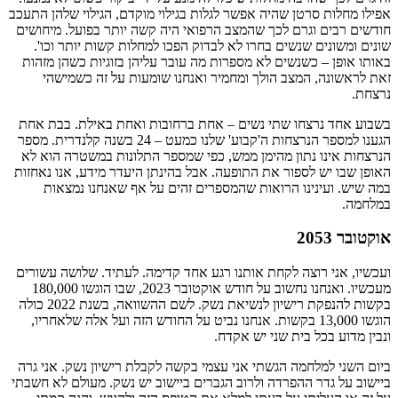
אפילו מחלות סרטן שהיה אפשר לגלות בגילוי מוקדם, הגילוי שלהן התעכב
חודשים רבים וגרם לכך שהמצב הרפואי היה קשה יותר בפועל. מיחושים
שונים ומשונים שנשים בחרו לא לבדוק הפכו למחלות קשות יותר וכו'.
באותו אופן – כשנשים לא מספרות מה עובר עליהן בזוגיות כשהן מזהות
זאת לראשונה, המצב הולך ומחמיר ואנחנו שומעות על זה כשמישהי
נרצחת.
בשבוע אחד נרצחו שתי נשים – אחת ברחובות ואחת באילת. בבת אחת
הגענו למספר הנרצחות ה'קבוע' שלנו כמעט – 24 בשנה קלנדרית. מספר
הנרצחות אינו נתון מהימן ממש, כפי שמספר התלונות במשטרה הוא לא
האופן שבו יש לספור את התופעה. אבל בהינתן היעדר מידע, אנו נאחזות
במה שיש. ועינינו הרואות שהמספרים זהים על אף שאנחנו נמצאות
במלחמה.
אוקטובר 2053
ועכשיו, אני רוצה לקחת אותנו רגע אחד קדימה. לעתיד. שלושה עשורים
מעכשיו. ואנחנו נחשוב על חודש אוקטובר 2023, שבו הוגשו 180,000
בקשות להנפקת רישיון לנשיאת נשק. לשם ההשוואה, בשנת 2022 כולה
הוגשו 13,000 בקשות. אנחנו נביט על החודש הזה ועל אלה שלאחריו,
ונבין מדוע בכל בית שני יש אקדח.
ביום השני למלחמה הגשתי אני עצמי בקשה לקבלת רישיון נשק. אני גרה
ביישוב על גדר ההפרדה ולרוב הגברים ביישוב יש נשק. מעולם לא חשבתי