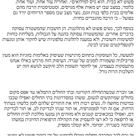
פשוט לא בבית. הוא גויס למילואים״. ואחריה עוד אחת. ועוד אחת.
כלומר, במצב שבו יש מאות אלף מגויסים, וסטטיסטית הרבה מהם
אלימים בבית כלפי בנות זוגם, נוצר מצב שבו מספר הדיווחים יורד גם
בפועל – כי הרבה מהגברים בחזית.
בנוסף לכך, נשים פשוט לא מתלוננות. הן חושבות שהמשטרה עסוקה
בדברים אחרים. שהמשטרה עסוקה בהגנה על הגבולות, בשליחת כוחות
למשימות חשובות, ולא במענה לתלונות טלפוניות שיש לחקור אותן ונוגעות
לקונפליקטים שבינו לבינה.
למעשה, כל העוסקות בתחום מרגישות שעיסוק באלימות בזוגיות הוא מעין
פריבילגיה ששמורה לזמנים של שגרה. העיסוק הזה מרגיש כאילו אנחנו
מתעסקות בעצמינו, אך לחוסר תשומת הלב והקשב לנושא הזה יש
השלכות הרות גורל.
אני זוכרת שכשהתחילה הקורונה ובתי החולים התמלאו עד אפס מקום
בחולים שמתקשים לנשום, ששהו במסדרונות בתי החולים ואפילו שכבו
במיטות מחוצה לו, נשים רבות דחו את התורים שלהם לזמן כלשהו בעתיד
הרחוק. אם זה תור לממוגרפיה, או תור שנתי לבדיקת לב, או תור לבדיקת
דם, ואפילו במכאובים קטנים ולא מזוהים הן נמנעו מללכת לבית החולים
או לרופאה כי לא רצו להעסיק את הקהילה הרפואית החיונית במשהו
שנדמה כשגרתי, יומיומי, ולא קטלני מספיק.
זה גרם לכך שהרבה מחלות שיכלו להימנע על ידי ביקור פשוט לא נמנעו.