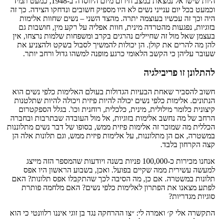
היות שישראל נמצאת במצב חירום מיום היווסדה ב-1948, כמעט תמיד
וכמעט בכל יום ענייני נשים לא היו מספיק חשובים ונדחקו הצידה. כך זה
היה וכך זה עכשיו בעוצמה יתרה. מהצד השני – נשים שחוות אלימות
בזוגיות, נפגעות מהטרדה מינית, חוות אפליה על רקע מין, חושבות גם
בעצמן שאל מול זה שחיילים נהרגים בקרב ומשפחות שלמות נרצחו, אין
להן מה להרים את קולן. הן יכולות להמשיך לסבול בשקט ולהצניע את
שעובר עליהן כי הקשב הלאומי כרגע מופנה למשהו גדול ורחב יותר.
להתלונן זו פריבילגיה
חשוב להסביר שאחת הבעיות הגדולות בעולם האלימות כלפי נשים הוא
הנתונים. אלימות כלפי נשים יכולה להיות פיזית ויכולה להיות שתלטנות
קיצונית כלומר מילולית, מינית, כלכלית, רוחנית וכו'. בגלל הספקטרום
הרחב של מה נחשב אלימות בזוגיות, אל מול העובדה שבתרבות ובחברה
הכללית מה שמוכר זה אלימות פיזית ממש, בסופו של דבר נשים מתלוננות
במשטרה, אם הן מתלוננות, על אלימות פיזית ממש, וגם תלונות אלה הן
קצה הקרחון בלבד.
אנחנו מכירות כ-100,000 פניות בשנה ויודעות שהמספר הזה מייצג
למעשה עשירית ממה שקיים בפועל. ואכן, בשבוע הראשון היו אפס
תלונות במשטרה. אם כן, מה הסיבה לכך שהתקבלו אפס תלונות? האם
לפתע מצאנו את הפתרון לאלימות כלפי נשים? האם מלחמה פותרת
סוגיות מגדריות?
התקשרה אלי ק׳ ואמרה לי: ״צו ההרחקה נגד בן זוגי איננו רלוונטי כי הוא