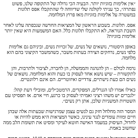
״אין אלימות בזוגיות יותר. הבעיה הכי גדולה של התקופה שלנו, פשוט
נפתרה״, כך עניתי לקולגה שלי שדיווחה לי שהתקבלו אפס תלונות
במשטרה על אלימות בזוגיות מאז פרוץ המלחמה.
אפס. תלונות. בשבוע הראשון של המציאות החדשה שנכפתה עלינו לאחר
השבת הנוראה, לא התקבלו תלונות כלל. האם המשמעות היא שאין יותר
אלימות בזוגיות?
באופן היסטורי, נושאים של נשים, של זכויות נשים, וביניהם גם אלימות
כלפי נשים, נדחקים הצידה בעתות משבר, כשהמשבר הקיצוני בהם הוא
מלחמה.
נדמה לכולם – הן להנהגה והממשלה, הן לחברה, לציבור ולתרבות, והן
לתקשורת – שיש נושא אחד לעסוק בו כעת והוא המלחמה. נושאים של
נשים הם כעת נישתיים, צדדיים ואיזוטריים. הם אינם רלוונטיים.
כאילו אמרו לנו הגנרלים, המפקדים, הרמטכ״לים, ומובילי דעת קהל:
״לגברים יש משהו רציני ואמיתי לעסוק בו כרגע, חיי אדם. אז תפסיקו עם
השטויות המשניות שלכן, אתן רק נשים״.
המסר הזה מחלחל חזק גם לנשים עצמן שמרגישות שבעתות אלה שבהן
חיים ומוות עומדים לנגד עינינו, כאשר המציאות היא ממש להיות או
לחדול, העיסוק במעמד האישה חוטא לעיקר ומסיט את תשומת הלב ממה
שחשוב באמת.