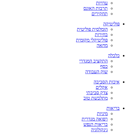
עדויות
תרבות האונס
תחקירים
פוליטיקה
הומלסית פוליטית
בחירות
פוליטיקלי מקומית
מחאה
כלכלה
התקציב המגדרי
כסף
שוק העבודה
איכות הסביבה
אקלים
צדק סביבתי
מתלבשת טוב
בריאות
מיניות
רפואה מגדרית
בריאות הנפש
גינקולוגיה