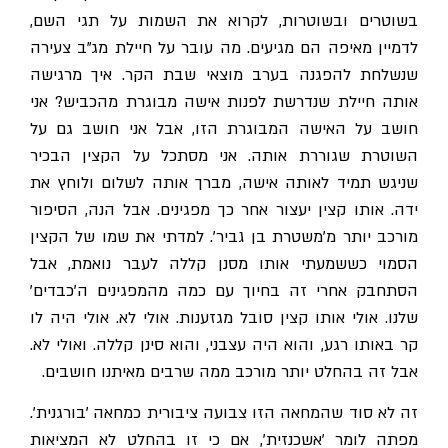
בשוטרים ובשוטרות, לקרוא את השמות על תגי השם,
לדמיין מאיפה הם מגיעים. מה עובר על חיילת מג"ב צעירה
שנשלחת להפגנה בערב מוצאי שבת הקר. איך מרגישה
אותה חיילת שנדרשת לפנות אישה מבוגרת מהכביש? אני
חושב על האישה המבוגרת הזו, אבל אני חושב גם על
השוטרת שגוררת אותה. אני מסתכל על הקצין הבכיר
שניגש תמיד לאותה אישה, מברך אותה לשלום ולוחץ את
ידה. אותו קצין יעצור אחר כך מפגינים. אבל הנה, הסיפור
מורכב יותר מ'משטרת בן גביר'. למדתי את שמו של הקצין
הסמוי כששמעתי אותו מסנן קללה לעבר נואמת, אבל
הסתחבק אחרי זה בחיוך עם כמה מהמפגינים ה'כבדים'
שלנו. אולי אותו קצין סובל מגזענות. אולי לא. אולי היה לו
קר באותו רגע, והוא היה עצבני, והוא סינן קללה. ואולי לא.
אבל זה בהחלט יותר מורכב ממה שרבים מאיתנו חושבים.
זה לא סוד שהמחאה הזו צבועה ציבורית כמחאה 'בורגנית'.
מפתה לומר 'אשכנזית', אם כי זו בהחלט לא המציאות