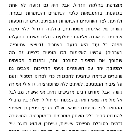
מוצדקת בחלקה הגדול. אבל היא גם נגועה לא אחת
בגזענות, בהתנשאות כלפי השוטרים והשוטרות ובפחד.
ולהיפך. לצד השוטרים והשוטרות המצוינים, קיימות תופעות
קשות של אלימות משטרתית, בחלקה הגדול ללא סיבה
אמיתית. זו אותה אלימות שחלקים גדולים מאיתנו התעלמו
ממנה כל עוד היא פגעה באחרים (ביוצאי אתיופיה,
בערבים). עכשיו האלימות הזו מופנית כלפינו. זה מה
שהופך את הסיפור למורכב יותר, ובמובנים מסוימים
למסובך: יחד עם השוטרים נעימי ההליכות, ניצבים גם
שוטרים שנדמה שהגיעו להפגנות כדי לפרוק תסכול וזעם
על ציבור המפגינים, לעיתים ללא פרופורציה. זו אולי אמירה
קשה, אבל מוחים רבים מרגישים זאת. אני אישית מבולבל
אל מול מה שאני רואה בהפגנות, ומייחל לדיאלוג בין מובילי
המחאה לבין משטרת ישראל, שיתבסס על ניסיון כן ואמיתי
להתכנס סביב כללי משחק מוסכמים בדמוקרטיה. המשטרה
נדמית כסובלת מפיצול אישיות, שייתכן שהוא תוצר של