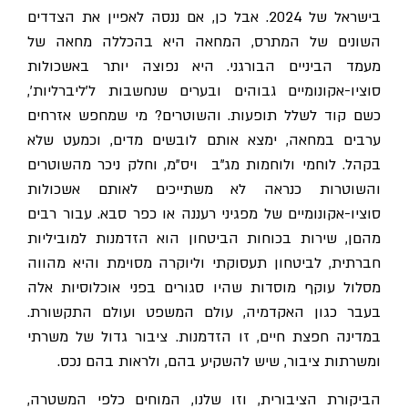
בישראל של 2024. אבל כן, אם ננסה לאפיין את הצדדים
השונים של המתרס, המחאה היא בהכללה מחאה של
מעמד הביניים הבורגני. היא נפוצה יותר באשכולות
סוציו-אקונומיים גבוהים ובערים שנחשבות ל'ליברליות',
כשם קוד לשלל תופעות. והשוטרים? מי שמחפש אזרחים
ערבים במחאה, ימצא אותם לובשים מדים, וכמעט שלא
בקהל. לוחמי ולוחמות מג"ב ויס"מ, וחלק ניכר מהשוטרים
והשוטרות כנראה לא משתייכים לאותם אשכולות
סוציו-אקונומיים של מפגיני רעננה או כפר סבא. עבור רבים
מהםן, שירות בכוחות הביטחון הוא הזדמנות למוביליות
חברתית, לביטחון תעסוקתי וליוקרה מסוימת והיא מהווה
מסלול עוקף מוסדות שהיו סגורים בפני אוכלוסיות אלה
בעבר כגון האקדמיה, עולם המשפט ועולם התקשורת.
במדינה חפצת חיים, זו הזדמנות. ציבור גדול של משרתי
ומשרתות ציבור, שיש להשקיע בהם, ולראות בהם נכס.
הביקורת הציבורית, וזו שלנו, המוחים כלפי המשטרה,