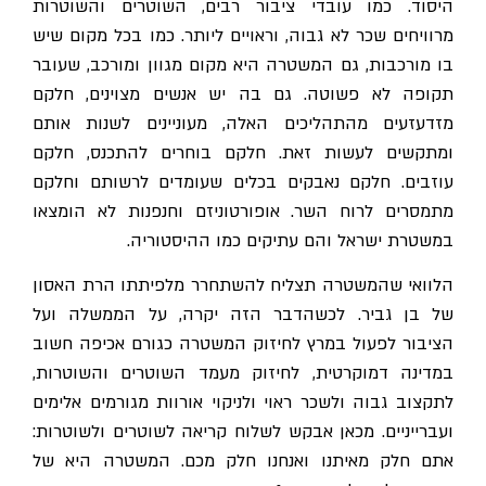
היסוד. כמו עובדי ציבור רבים, השוטרים והשוטרות
מרוויחים שכר לא גבוה, וראויים ליותר. כמו בכל מקום שיש
בו מורכבות, גם המשטרה היא מקום מגוון ומורכב, שעובר
תקופה לא פשוטה. גם בה יש אנשים מצוינים, חלקם
מזדעזעים מהתהליכים האלה, מעוניינים לשנות אותם
ומתקשים לעשות זאת. חלקם בוחרים להתכנס, חלקם
עוזבים. חלקם נאבקים בכלים שעומדים לרשותם וחלקם
מתמסרים לרוח השר. אופורטוניזם וחנפנות לא הומצאו
במשטרת ישראל והם עתיקים כמו ההיסטוריה.
הלוואי שהמשטרה תצליח להשתחרר מלפיתתו הרת האסון
של בן גביר. לכשהדבר הזה יקרה, על הממשלה ועל
הציבור לפעול במרץ לחיזוק המשטרה כגורם אכיפה חשוב
במדינה דמוקרטית, לחיזוק מעמד השוטרים והשוטרות,
לתקצוב גבוה ולשכר ראוי ולניקוי אורוות מגורמים אלימים
ועברייניים. מכאן אבקש לשלוח קריאה לשוטרים ולשוטרות:
אתם חלק מאיתנו ואנחנו חלק מכם. המשטרה היא של