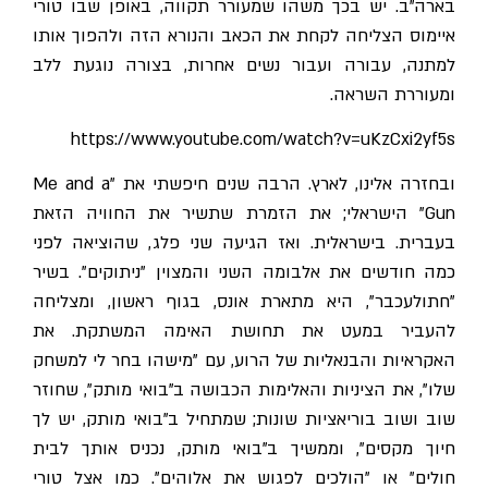
בארה"ב. יש בכך משהו שמעורר תקווה, באופן שבו טורי
איימוס הצליחה לקחת את הכאב והנורא הזה ולהפוך אותו
למתנה, עבורה ועבור נשים אחרות, בצורה נוגעת ללב
ומעוררת השראה.
https://www.youtube.com/watch?v=uKzCxi2yf5s
ובחזרה אלינו, לארץ. הרבה שנים חיפשתי את "Me and a
Gun" הישראלי; את הזמרת שתשיר את החוויה הזאת
בעברית. בישראלית. ואז הגיעה שני פלג, שהוציאה לפני
כמה חודשים את אלבומה השני והמצוין "ניתוקים". בשיר
"חתולעכבר", היא מתארת אונס, בגוף ראשון, ומצליחה
להעביר במעט את תחושת האימה המשתקת. את
האקראיות והבנאליות של הרוע, עם "מישהו בחר לי למשחק
שלו", את הציניות והאלימות הכבושה ב"בואי מותק", שחוזר
שוב ושוב בוריאציות שונות; שמתחיל ב"בואי מותק, יש לך
חיוך מקסים", וממשיך ב"בואי מותק, נכניס אותך לבית
חולים" או "הולכים לפגוש את אלוהים". כמו אצל טורי