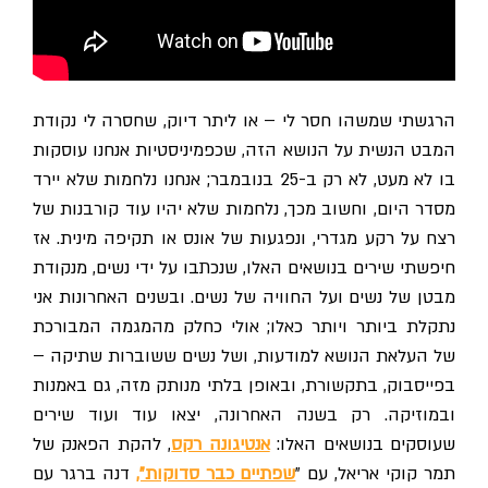
הרגשתי שמשהו חסר לי – או ליתר דיוק, שחסרה לי נקודת
המבט הנשית על הנושא הזה, שכפמיניסטיות אנחנו עוסקות
בו לא מעט, לא רק ב-25 בנובמבר; אנחנו נלחמות שלא יירד
מסדר היום, וחשוב מכך, נלחמות שלא יהיו עוד קורבנות של
רצח על רקע מגדרי, ונפגעות של אונס או תקיפה מינית. אז
חיפשתי שירים בנושאים האלו, שנכתבו על ידי נשים, מנקודת
מבטן של נשים ועל החוויה של נשים. ובשנים האחרונות אני
נתקלת ביותר ויותר כאלו; אולי כחלק מהמגמה המבורכת
של העלאת הנושא למודעות, ושל נשים ששוברות שתיקה –
בפייסבוק, בתקשורת, ובאופן בלתי מנותק מזה, גם באמנות
ובמוזיקה. רק בשנה האחרונה, יצאו עוד ועוד שירים
שעוסקים בנושאים האלו:
אנטיגונה רקס
, להקת הפאנק של
תמר קוקי אריאל, עם "
שפתיים כבר סדוקות",
דנה ברגר עם