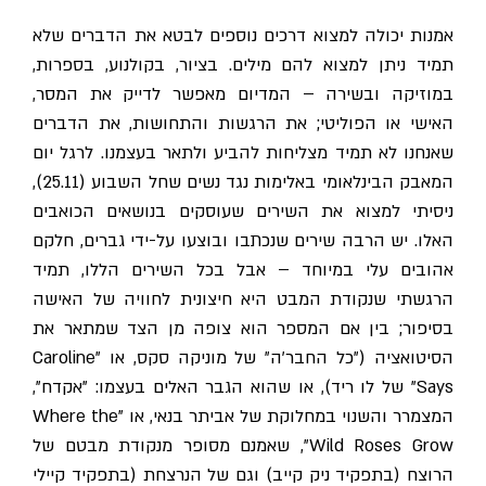
אמנות יכולה למצוא דרכים נוספים לבטא את הדברים שלא
תמיד ניתן למצוא להם מילים. בציור, בקולנוע, בספרות,
במוזיקה ובשירה – המדיום מאפשר לדייק את המסר,
האישי או הפוליטי; את הרגשות והתחושות, את הדברים
שאנחנו לא תמיד מצליחות להביע ולתאר בעצמנו. לרגל יום
המאבק הבינלאומי באלימות נגד נשים שחל השבוע (25.11),
ניסיתי למצוא את השירים שעוסקים בנושאים הכואבים
האלו. יש הרבה שירים שנכתבו ובוצעו על-ידי גברים, חלקם
אהובים עלי במיוחד – אבל בכל השירים הללו, תמיד
הרגשתי שנקודת המבט היא חיצונית לחוויה של האישה
בסיפור; בין אם המספר הוא צופה מן הצד שמתאר את
הסיטואציה ("כל החבר'ה" של מוניקה סקס, או "Caroline
Says" של לו ריד), או שהוא הגבר האלים בעצמו: "אקדח",
המצמרר והשנוי במחלוקת של אביתר בנאי, או "Where the
Wild Roses Grow", שאמנם מסופר מנקודת מבטם של
הרוצח (בתפקיד ניק קייב) וגם של הנרצחת (בתפקיד קיילי