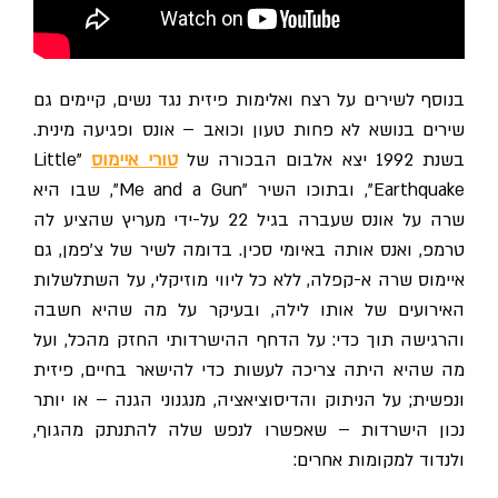
בנוסף לשירים על רצח ואלימות פיזית נגד נשים, קיימים גם
שירים בנושא לא פחות טעון וכואב – אונס ופגיעה מינית.
בשנת 1992 יצא אלבום הבכורה של
טורי איימוס
"Little
Earthquake", ובתוכו השיר "Me and a Gun", שבו היא
שרה על אונס שעברה בגיל 22 על-ידי מעריץ שהציע לה
טרמפ, ואנס אותה באיומי סכין. בדומה לשיר של צ'פמן, גם
איימוס שרה א-קפלה, ללא כל ליווי מוזיקלי, על השתלשלות
האירועים של אותו לילה, ובעיקר על מה שהיא חשבה
והרגישה תוך כדי: על הדחף ההישרדותי החזק מהכל, ועל
מה שהיא היתה צריכה לעשות כדי להישאר בחיים, פיזית
ונפשית; על הניתוק והדיסוציאציה, מנגנוני הגנה – או יותר
נכון הישרדות – שאפשרו לנפש שלה להתנתק מהגוף,
ולנדוד למקומות אחרים: