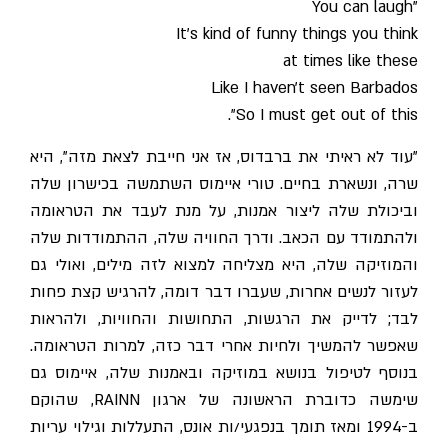
"You can laugh
It's kind of funny things you think
at times like these
Like I haven't seen Barbados
So I must get out of this".
"עוד לא ראיתי את ברבדוס, אז אני חייבת לצאת מזה", היא
שרה, ונשארת בחיים. טורי איימוס השתמשה בכישרון שלה
וביכולת שלה ליצור אמנות, על מנת לעבד את הטראומה
ולהתמודד עם הכאב. ודרך החוויה שלה, ההתמודדות שלה
והמוזיקה שלה, היא מצליחה למצוא לזה מילים, ואולי גם
לעזור לנשים אחרות, שעברו דבר דומה, להרגיש קצת פחות
לבד; לדייק את הרגשות, התחושות והחוויות, ולהראות
שאפשר להמשיך ולחיות אחרי דבר כזה, למרות הטראומה.
בנוסף לטיפול בנושא במוזיקה ובאמנות שלה, איימוס גם
שימשה כדוברת הראשונה של ארגון RAINN, שהוקם
ב-1994 ומאז תומך בנפגעי/ות אונס, התעללות וגילוי עריות