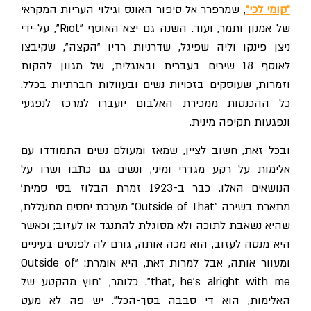
"קומי לכי"
, שמרפרר אל סיפור האונס וגילוי העריות המקראי
של אמנון ותמר, ועוד. השנה גם יצא האוסף "Riot", על-ידי
ניצן פינקו וליה שפיגל, שדרניות רדיו "הקצה", שקיבצו
לאוסף 18 שירים בעברית ובאנגלית, של מגוון להקות
וזמרות, שעוסקים בזכויות נשים ובעוולות חברתיות בכלל.
כל ההכנסות ממכירת האלבום יועברו למרכז לנפגעי
ונפגעות תקיפה מינית.
ובכל זאת, חשוב לציין, שמאז ומעולם נשים התמודדו עם
אלימות על רקע מגדרי ומיני, ונשים גם כתבו ושרו על
הנושאים האלו. כבר ב-1923 זמרת הבלוז בסי סמית'
מתארת בשירה "Outside of That" מערכת יחסים מתעללת,
שהיא נשאבת לתוכה ולא מסוגלת להתנגד או לעזוב; וכאשר
היא מנסה לעזוב, הוא מכה אותה, גורם לה לפנסים בעיניים
ומעוור אותה, אבל למרות זאת, היא אומרת: "Outside of
that, he's alright with me". כלומר, "חוץ מהקטע של
האלימות, הוא די סבבה בסך-הכל". יש פה לא מעט