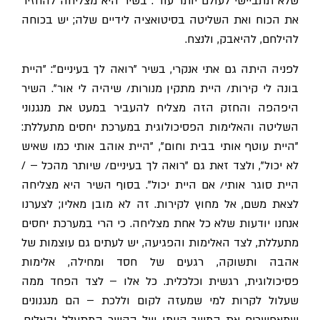
שלא תתביישי לעולם יותר עוד". בשיר היא מצליחה להחזיר
את הכוח ואת השליטה בסיטואציה לידיים שלה; יש בכוחה
להילחם, להיאבק, ולנצח.
לפניה היתה גם אתי אנקרי, בשיר "רואה לך בעיניים": "היית
בונה לי קירות/ היית מתקין מנורות/ שיהיה לי אור". השיר
היפהפה והחזק הזה מצליח להעביר במעט את מנגנוני
השליטה והאלימות הפסיכולוגית במערכת יחסים מתעללת:
"היית עוטף אותי בבית וחום", "היית אוהב אותי כמו שאיש
לא יכול", ולצד זאת גם "רואה לך בעיניים/ שיותר מהכל – /
היית סוגר אותי/ אם היית יכול". בסוף השיר היא מצליחה
לצאת משם, אל מחוץ לקירות. זה לא מובן מאליו; לצערנו
אנחנו יודעות שלא כל אחת מצליחה. כי הרי במערכת יחסים
מתעללת, לצד האלימות והפגיעה, יש לעתים גם עוצמות של
אהבה ותשוקה, רגעים של חסד ומחילה, אלימות
פסיכולוגית, רגשית וכלכלית. כל אלו – לצד הפחד ממה
שעלול לקרות למי שמעזה לקום וללכת – הם מנגנונים
שמאפשרים את המשך קיומו של הקשר המתעלל והאלים.