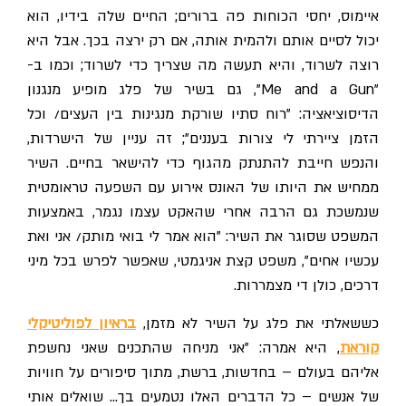
איימוס, יחסי הכוחות פה ברורים; החיים שלה בידיו, הוא
יכול לסיים אותם ולהמית אותה, אם רק ירצה בכך. אבל היא
רוצה לשרוד, והיא תעשה מה שצריך כדי לשרוד; וכמו ב-
"Me and a Gun", גם בשיר של פלג מופיע מנגנון
הדיסוציאציה: "רוח סתיו שורקת מנגינות בין העצים/ וכל
הזמן ציירתי לי צורות בעננים"; זה עניין של הישרדות,
והנפש חייבת להתנתק מהגוף כדי להישאר בחיים. השיר
ממחיש את היותו של האונס אירוע עם השפעה טראומטית
שנמשכת גם הרבה אחרי שהאקט עצמו נגמר, באמצעות
המשפט שסוגר את השיר: "הוא אמר לי בואי מותק/ אני ואת
עכשיו אחים", משפט קצת אניגמטי, שאפשר לפרש בכל מיני
דרכים, כולן די מצמררות.
כששאלתי את פלג על השיר לא מזמן,
בראיון לפוליטיקלי
קוראת
, היא אמרה: "אני מניחה שהתכנים שאני נחשפת
אליהם בעולם – בחדשות, ברשת, מתוך סיפורים על חוויות
של אנשים – כל הדברים האלו נטמעים בך… שואלים אותי