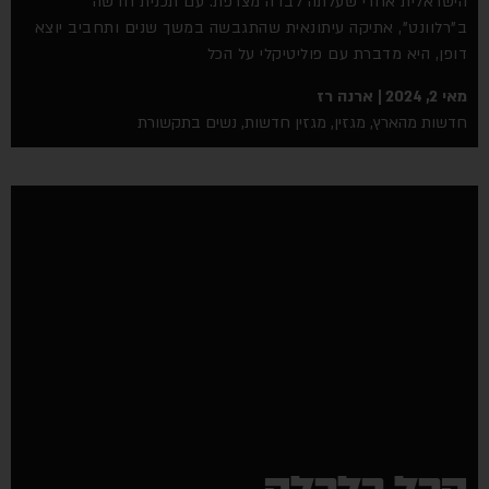
הישראלית אחרי שעלתה לבדה מצרפת. עם תכנית חדשה
ב"רלוונט", אתיקה עיתונאית שהתגבשה במשך שנים ותחביב יוצא
דופן, היא מדברת עם פוליטיקלי על הכל
מאי 2, 2024
ארנה רז
חדשות מהארץ
,
מגזין
,
מגזין חדשות
,
נשים בתקשורת
הכל כלכלה