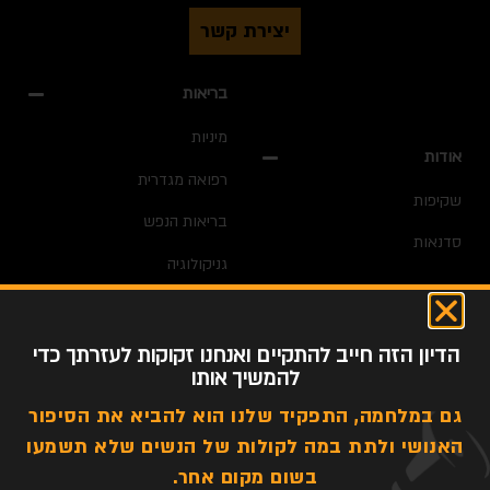
יצירת קשר
בריאות
מיניות
אודות
רפואה מגדרית
שקיפות
בריאות הנפש
סדנאות
גניקולוגיה
חדשות
דימוי גוף
הדיון הזה חייב להתקיים ואנחנו זקוקות לעזרתך כדי
אלימות מגדרית
להמשיך אותו
גם במלחמה, התפקיד שלנו הוא להביא את הסיפור
האנושי ולתת במה לקולות של הנשים שלא תשמעו
כל הזכויות שמורות לפוליטיקלי קוראת @ 2022
בשום מקום אחר.