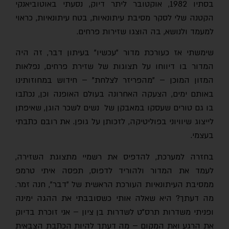
בסתיו 1982, אוקטובר ליתר דיוק, נסעתי באוטוביאנקי
הקטנה שלי לסקר מסיבת עיתונאיות, בטח עיתונאיות, כראוי
למעמד ולנושא, בה הוצגו שזירות פרחים.
שימשתי אז כעורכת מדור "עכשיו" בעיתון דבר, זה היה
המדור בו דיווחו על תצוגות של שזירת פרחים, נפלאות
המזון המוכן – "מהפריזר לצלחת" – חידוש במחוזותינו
באותם ימים, הצעקה האחרונה בעולם האופנה וכן, נכתבו
בו גם טורים שעסקו במאבקן של נשים לשכר הוגן, שאיפתן
לייצוג שיוויוני בפוליטיקה, לזכותן על גופן. את רובם כתבתי
בעצמי.
בחזרה למערכת, להדפיס את רשמיי מתצוגת השזירה,
לעמד את המדור ולהוריד לדפוס, תפסה איתי טרמפ
ממסיבת העיתונאיות העורכת הראשית של "דבר", חנה זמר.
מה דעתך? היא שאלה אותי כשסובבתי את ההגה ימינה
ופניתי משדרות תרס"ט לשדרות בן ציון – אני זוכרת בדיוק
את הרגע ואת המקום – מה דעתך להיות הכתבת הצבאית