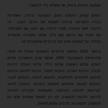
נשמעת, נוכחת, נראית, אני מנצלת בלי להתנצל.
הימים קשים, הזמנים רעים, המצוקה גדולה, האחריות
כבדה והקריאה ברורה: לעשות את הדבר הנכון. זה
הייעוד. זאת החובה. תמיד הייתה. עם העט, עם המצלמה,
עם הקול, עם הראש ועם הלב אנחנו במערכה מתמדת.
כפולה. על המקום שלנו ועל הדברים שחשובים לנו.
בינואר 2021 רשימת הדברים הטעונים טיפול לא שונה
מהרשימה באוקטובר 1982. אפשר שרק התארכה: שלום
האדם, שלום האישה, שלום הילד, שלום העולם. הזכות
לעבוד, הזכות לאהוב, הזכות ללמוד, הזכות ללחום והזכות
להיכנע לפיתויים ולחולשות. החופש לבחור, החופש ליצור,
החופש לצעוק והחופש לשתוק. ולבכות. החובה לדאוג
לבריאות, לתזונה, לפרנסה, למשפחה, לקהילה. החרות
לדרוש. ולדעת להקשיב, לא רק לשאול שאלות אלא גם
להקשיב לתשובות. להביט וממש לראות.