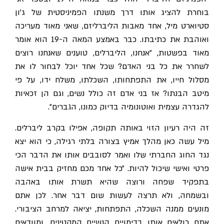
בוחרת להציג אותו דרך משנתו הפמיניסטית של ג'ון
סטיוארט מיל, אחד מאבות הליברליזם, שאני מאוד מעריכה
ואוהבת את כתיבתו. כבר באמצע המאה ה-19 הוא אומר
מאוד בפשטות, ״אנחנו, הליברלים, טוענים שאנחנו רוצים
לשחרר את כל בני האדם? שכל אחד יוכל לבחור לו את
מסלול חייו, את התפתחותו, השכלתו, משלח ידו, על פי
מיטב הבנתו? אז בני אדם זה כולל נשים, וגם הן זכאיות
להגדרה עצמית ואוטונומיה בדיוק כמונו, הגברים״.
זה היה רעיון הזוי באותה תקופה, אפילו בקרב ליברלים.
מיל עשה כאן מהלך אמיץ בצורה בלתי רגילה, כי הוא יצא
נגד החוג החברתי שלו ואמר לסובבים אותו את הדבר הכי
רטי ואישי שיכול להיות.
״כל אחד מכם מחזיק בבית אישה
בתפקיד שפחה ורוצה שהיא תשרת אותו באהבה
ובשמחה, ולא תרצה לעשות שום דבר אחר. לכן אתם
מונעים ממנה השכלה, התפתחות, יציאה למרחב הציבורי.
אתם כולאים אותן בדימויים הנשיים המקטינים, ומוודאים