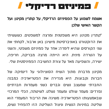
פמיניזם רדיקלי
אשמח לשמוע על הפמיניזם הרדיקלי, על קתרין מקינון ועל
הקשר האישי שלכן
"קתרין מקינון היא משפטנית ומרצה למשפטים. כשעשיתי
את הדוקטורט באוניברסיטת מישיגן באן ארבור, לקחתי את
שני הקורסים שהיא לימדה: אחד על פמיניזם משפטי, והשני
על הטרדה מינית. היא הייתה מרצה מבריקה, חריפה,
ישירה, והשפיעה מאד על צורת החשיבה הפמיניסטית שלי.
מקינון מדברת מתוך השיח הסוציולוגי על דינמיקה של
חברות וקבוצות. היא מגדירה את הפטריארכיה כמבנה
החברתי שמעצב נשים וגברים כשני מעמדות חברתיים
נפרדים: מעמד שולט ומעמד נשלט. לשיטתה, הכלי המרכזי
שבאמצעותו הפטריארכיה משיגה את הריבוד המעמדי הוא
שליטה במיניות הנשית וניצול השליטה הזו להפחיד נשים,