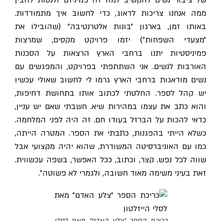
של ציבור נשים להקשיב למה זה פמיניזם ולנסות להבין
ממה אנחנו צריכות לדאוג, כדי לחשוב איך מתמודדות.
באותו זמן, בארגון ״בונות אלטרנטיבה״ (שהובילו את
״מצעדי השפחות״) יזמו פרויקט מקסים, שמרצות
פמיניסטיות יתנו ברחבי הארץ הרצאות על הסכנות
האורבות לנשים. אני השתתפתי בפרויקט,
והמפגשים עם
נשים מודאגות ברחבי הארץ גרמו לי לחשוב שאולי עכשיו
יש קהל לספר. החלטתי לכתוב אותו בתחושת דחיפות,
הוא כתב את עצמו במהירות שיא
. חשבתי שאם יש עניין,
כדאי להכות על הברזל בעודו חם. זה היה לפני המלחמה.
כשלא הייתי בהפגנות, כתבתי את הספר. המטרה הייתה,
כמו עם האוניברסיטה המשודרת, שהוא יהיה מקצועי אבל
שווה לכל נפש. קצר, וכתוב, ככל האפשר, בשפה עכשווית.
זאת בעיני משימה מאוד חשובה, ולגמרי לא פשוטה".
כריכת הספר "צלע האדם" מאת לסלי