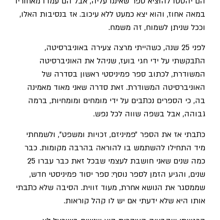
הם יהססו להוציא ספר שאיננו עליה, אבל הם עמדו מאחוריו
במאה אחוז, והוא יצא כמעט ללא עיכוב. אז בנסיבות האלו,
וככל שניתן לשמוח, זה משמח.
לפני 25 שנה, כשהייתי מרצה צעירה באוניברסיטה,
התבקשתי על ידי חגי בועז, שניהל את האוניברסיטה
המשודרת, לכתוב ספר פמיניסטי ראשון בסדרה של
האוניברסיטה המשודרת. זאת סדרה שאני מאוד מאמינה
בה, כי הספרים נכתבים על ידי מומחים ומומחיות, ברמה
גבוהה, אבל בשפה שווה לכל נפש.
כתבתי אז את הספר ״פמיניזם, זכויות ומשפט״, ולשמחתי
מיד התחילו להשתמש בו להוראה בהרבה מקומות. כבר
כמה שנים שאני חושבת לעצמי שבכל זאת כבר עברו 25
שנים, והגיע הזמן לספר נוסף: ספר יסוד פמיניסטי חדש,
שממסגר את הנושא אחרת, מעוד זווית. הסיבה שלא כתבתי
אותו היא שלא ידעתי אם יש לו קהל קוראות.