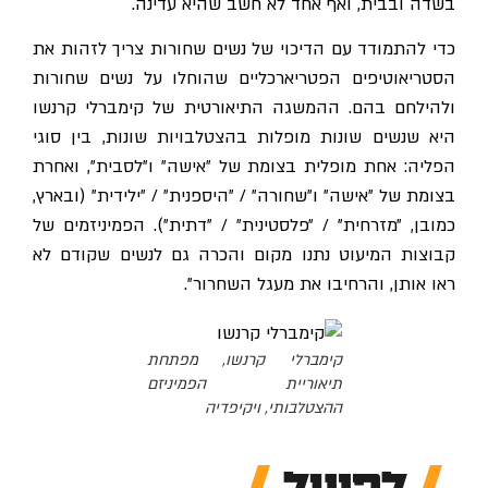
בשדה ובבית, ואף אחד לא חשב שהיא עדינה.
כדי להתמודד עם הדיכוי של נשים שחורות צריך לזהות את
הסטריאוטיפים הפטריארכליים שהוחלו על נשים שחורות
ולהילחם בהם. ההמשגה התיאורטית של קימברלי קרנשו
היא שנשים שונות מופלות בהצטלבויות שונות, בין סוגי
הפליה: אחת מופלית בצומת של ״אישה״ ו״לסבית״, ואחרת
בצומת של ״אישה״ ו״שחורה״ / ״היספנית״ / ״ילידית״ (ובארץ,
כמובן, ״מזרחית״ / ״פלסטינית״ / ״דתית״). הפמיניזמים של
קבוצות המיעוט נתנו מקום והכרה גם לנשים שקודם לא
ראו אותן, והרחיבו את מעגל השחרור".
קימברלי קרנשו, מפתחת
תיאוריית הפמיניזם
ההצטלבותי, ויקיפדיה
לפעול