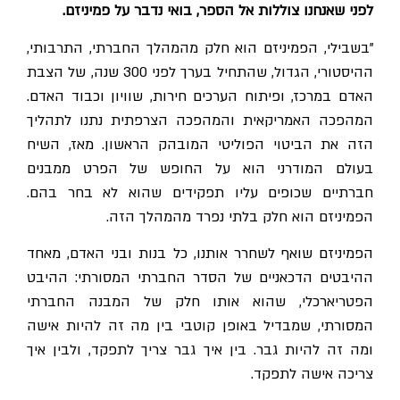
לפני שאנחנו צוללות אל הספר, בואי נדבר על פמיניזם.
"בשבילי, הפמיניזם הוא חלק מהמהלך החברתי, התרבותי,
ההיסטורי, הגדול, שהתחיל בערך לפני 300 שנה, של הצבת
האדם במרכז, ופיתוח הערכים חירות, שוויון וכבוד האדם.
המהפכה האמריקאית והמהפכה הצרפתית נתנו לתהליך
הזה את הביטוי הפוליטי המובהק הראשון. מאז, השיח
בעולם המודרני הוא על החופש של הפרט ממבנים
חברתיים שכופים עליו תפקידים שהוא לא בחר בהם.
הפמיניזם הוא חלק בלתי נפרד מהמהלך הזה.
הפמיניזם שואף לשחרר אותנו, כל בנות ובני האדם, מאחד
ההיבטים הדכאניים של הסדר החברתי המסורתי: ההיבט
פטריארכלי, ש
הוא אותו חלק של המבנה החברתי
המסורתי, שמבדיל באופן קוטבי בין מה זה להיות אישה
ומה זה להיות גבר. בין איך גבר צריך לתפקד, ולבין איך
צריכה אישה לתפקד.