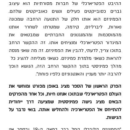
ההיבט הפטריארכלי של חברות מסורתיות הוא עיצוב
גברים כסובייקטים פעילים ונשים כאובייקטים שלהם.
הפמיניזם הוא אותו חלק של התנועה הרחבה שמכונה
נאורות, ליברליזם, קידמה, שמטרתו לשחרר אותנו
מהמוסכמות ומהמנגנונים החברתיים שמבטאים את
המיגדור הפטריארכלי ומנציחים אותו. זה ההקשר הרחב
בתוכו צריך, לדעתי, להבין את הפמיניזם. זה מה שאני מנסה
להראות כשאני מלמדת פמיניזם. כשאני מצליחה להציג כל
מהלך פמיניסטי בתוך ההקשר הרחב הזה, הנושא הופך
להרבה יותר מעניין והאנטגוניזם כלפיו פוחת".
הפרק הראשון של הספר מציג באופן מפורט ומוחשי את
העולם הפטריארכלי שבתוכו אנחנו חיות, וכל אחד מהפרקים
הבאים מציג גישה פמיניסטית שמציעה דרך ייחודית
להתייחס אל הפטריארכיה ולהחליש אותה. בואי נדבר על
הגישות.
"הפמיניזם הליברלי החל כבר במאה ה-19 ובספר אני