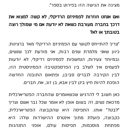
מציגה את הגישה הזו בפירוט בספר".
ואם אנחנו חוזרות לפמיניזם הרדיקלי, לא קשה למצוא את
דרכך בחברה מעורבת כשאת לא יודעת אם מי שמולך רוצה
בטובתך או לא?
"צריך להתייחס לקושי עם הפמיניזם הרדיקלי מאד ברצינות.
כיוון שאני מלמדת שנים רבות, אני מודעת לכך שנשים,
ובמיוחד צעירות, הנחשפות לפמיניזם רדיקלי, לא יודעות
לפעמים איך לשלב בין הפרספקטיבה הפמיניסטית הזו,
לבין הקירבה לגברים סביבן, ופתאום התובנה החדשה
הופכת להיות חיץ בינן לבין אבא, בן זוג, אח, חברים.
כאן חשוב לי להדגיש שכשאומרים שהחברה הפטריארכלית
מדכאת נשים, זה בשום אופן לא אומר שכל גבר אשם וצריך
״לבטל״ אותו. התפיסה היא שהקבוצה הפטריארכלית,
כקבוצה, פועלת מתוך אינטרס ההישרדות שלה: היא
מפתחת מוסכמות, תפיסות עולם, אופני התנהגות