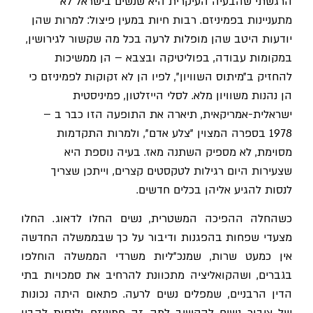
הרגשתי ש
הבעיה העיקרית היא שנשים בישראל לא
מתעניינות בפמיניזם. רבות חיות במעין פיצול: למרות שהן
יודעות היטב שהן מופלות לרעה בכל מה שקשור לגירושין,
במקומות עבודה, בפוליטיקה ובצבא – הן ממשיכות
להחזיק ב״מיתוס השוויון״, לפיו הן לא זקוקות לפמיניזם כי
הן נהנות משוויון מלא
.
לסלי הייזלטון, פמיניסטית
ישראלית-אמריקאית, תיארה את התופעה הזו כבר ב –
1978 בספרה המצוין ״צלע אדם״, ולמרות התקדמות
מסוימת, לא מספיק השתנה מאז. בעיה נוספת היא
שצעירות היום רגילות לטקסטים קצרים, וייתכן שצריך
לנסות להגיע אליהן בכלים חדשים.
כשהחלה ההפיכה המשטרית, נשים החלו לדאוג. החלו
מצעדי שפחות בהפגנות ודיבור על כך שבממשלה החדשה
אין כמעט שרות, ש
מנכ״ליות משרדי הממשלה הוחלפו
בגברים, ושהקואליציה מתכוונת להרחיב את סמכויות בתי
הדין הרבניים, שמפלים נשים לרעה. פתאום היתה נכונות