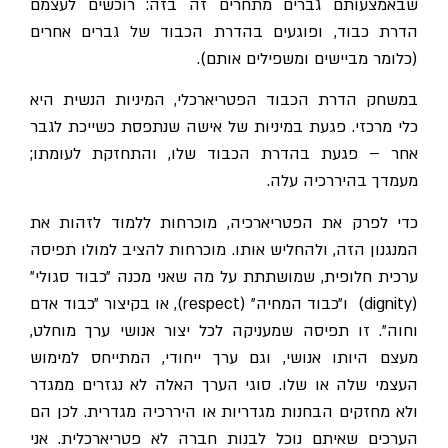
שבאמצעותם גברים מתחרים זה בזה: רוכשים לעצמם
הדרת כבוד, ופוגעים בהדרת הכבוד של גברים אחרים
(כלומר מביישים ומשפילים אותם).
במשחק הדרת הכבוד הפטריארכלי, המיניות הנשית היא
כלי מרכזי. פגעת במיניות של אישה שנתפסת כשייכת לגבר
אחר – פגעת בהדרת הכבוד שלו, והתחזקת לעומתו;
מעמדך בהיררכיה עלה.
כדי לפרק את הפטריארכיה, מוכרחות ללמוד לזהות את
המנגנון הזה, ולהחליש אותו. מוכרחות להציב למולו תפיסה
ערכית חלופית, שמושתתת על מה שאני מכנה ״כבוד סגולי״
(dignity) ו״כבוד המחיה״ (respect), או בקיצור ״כבוד אדם
וחוה״. זו תפיסה שמעניקה לכל יצור אנושי ערך מוחלט,
מעצם היותו אנושי, וגם ערך ייחודי, המתייחס למימוש
העצמי שלה או שלו. סוגי הערך האלה לא נגזרים ממגדר
ולא מחזקים הבחנות מגדריות או היררכיה מגדרית. לכן הם
הערכים שאיתם נוכל לבנות חברה לא פטריארכלית. אני