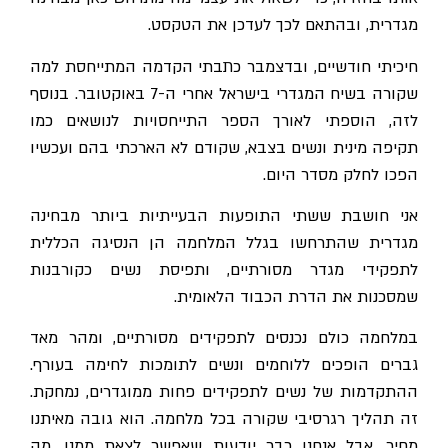
מגדרית, ובהתאם לכך לעדכן את הטקסט.
חיכיתי חודשיים, ובדצמבר כתבתי הקדמה המתייחסת למה
שקורה בשיח המגדרי בישראל אחרי ה-7 באוקטובר. בנוסף
לזה, הוספתי לאורך הספר התייחסויות לנושאים כמו
תקיפה מינית ונשים בצבא, שקודם לא הארכתי בהם ועכשיו
הפכו לחלק מסדר היום.
אני חושבת ששתי התופעות הבעייתיות ביותר מבחינה
מגדרית שהתרחשו בגלל המלחמה הן הנסיגה הכללית
לתפקידי מגדר מסורתיים, ותפיסת נשים כקורבנות
שמסכנות את הדרת הכבוד הלאומית.
במלחמה כולם נכנסים לתפקידים מסורתיים, ומהר מאד
גברים הופכים ללוחמים ונשים לתומכות לחימה בעורף.
ההתקדמות של נשים לתפקידים פחות ממוגדרים, נמחקת.
זה תהליך רגרסיבי שקורה בכל מלחמה. הוא גובה מאיתנו
מחיר, אבל אנחנו כבר יודעות שאפשר לצאת ממנו. מה