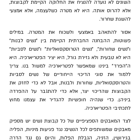
השונים לא נועדה להנציח את החלוקה הקיימת לקבוצות,
אלא להרוס אותה. היא לא מטרה כשלעצמה, אלא אמצעי
להשגת שחרור.
אסור להתאהב באמצעי ולשכוח את המטרה. במילים
פשוטות, ההבחנה החברתית הקיימת בין ״נשים לבנות״
ו״נשים שחורות״, ״נשים הטרוסקסואליות״ ו״נשים לסביות״
היא לא טבעית ולא גזירת גורל, היא יציר הפטריארכיה. היא
ה״הפרד״ בינינו שמאפשר לפטריארכיה למשול בנו. צריך
ללמוד את סוגי הדיכוי הייחודיים של נשים לסביות
והטרוסקסואליות, שחורות ולבנות, אבל לא כדי לחזק את
הקבוצות שהדיכוי יצר, אלא כדי להתגבר על ההפרדה
ביניהן. כדי שנהיה חופשיות להגדיר את עצמנו מחוץ
לתכתיבי הפטריארכיה.
לצד המאבקים הספציפיים של כל קבוצת נשים יש מספיק
מאבקים שמשותפים לכל הנשים: נגד פגיעות מיניות, הפליה
בגירושין, הזניה, הגבלת הפלות, והיום גם נגד הדרה