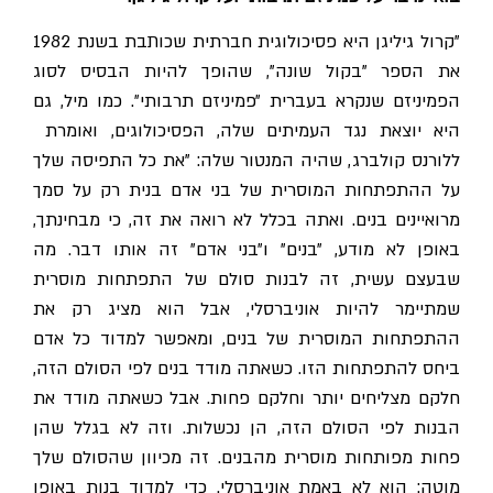
"קרול גיליגן היא פסיכולוגית חברתית שכותבת בשנת 1982
את הספר "בקול שונה", שהופך להיות הבסיס לסוג
הפמיניזם שנקרא בעברית ״פמיניזם תרבותי״. כמו מיל, גם
היא יוצאת נגד העמיתים שלה, הפסיכולוגים, ואומרת
ללורנס קולברג, שהיה המנטור שלה: "
את כל התפיסה שלך
על ההתפתחות המוסרית של בני אדם בנית רק על סמך
מרואיינים בנים. ואתה בכלל לא רואה את זה, כי מבחינתך,
באופן לא מודע, ״בנים״ ו״בני אדם״ זה אותו דבר. מה
שבעצם עשית, זה לבנות סולם של התפתחות מוסרית
שמתיימר להיות אוניברסלי, אבל הוא מציג רק את
ההתפתחות המוסרית של בנים, ומאפשר למדוד כל אדם
ביחס להתפתחות הזו. כשאתה מודד בנים לפי הסולם הזה,
חלקם מצליחים יותר וחלקם פחות. אבל כשאתה מודד את
הבנות לפי הסולם הזה, הן נכשלות. וזה לא בגלל שהן
פחות מפותחות מוסרית מהבנים. זה מכיוון שהסולם שלך
מוטה: הוא לא באמת אוניברסלי. כדי למדוד בנות באופן