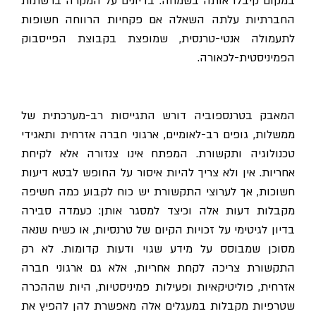
במקום קיבלו אותה בשמחה. בדיונים על המקרה ברשתות
החברתיות עלתה השאלה אם פקחיות הרווחה חשופות
לתעמולה אנטי-טרנסית, שמופצת בקבוצת הפייסבוק
הפמיניסטית-לכאורה.
המאבק בטרנספוביה דורש התגייסות רב-מערכתית של
ממשלות, גופים רב-לאומיים, ארגוני חברה אזרחית ותאגידי
טכנולוגיה ותקשורת. המפתח אינו צנזורה אלא לקיחת
אחריות. אין ולא צריך להיות איסור על החופש לבטא דיעות
חשוכות, אך לערוצי התקשורת יש כוח לקבוע כמה חשיפה
מקבלות דעות אלה וכיצד למסגר אותן: כעמדה סבירה
בדיון לגיטימי על זכויות הקיום של טרנסיות, או כשיח שנאה
מסוכן שמבוסס על מידע שגוי ודעות קדומות. לא רק
התקשורת צריכה לקחת אחריות, אלא גם ארגוני חברה
אזרחית, פוליטיקאיות ופעילות פמיניסטיות, היות שההכרה
שטרפיות מקבלות במעגלים אלה מאפשרת להן להפיץ את