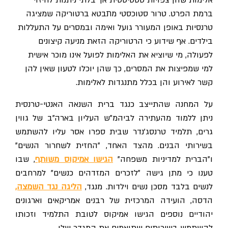
ברמת הפרט. טרור סטוכסטי מתבטא ברטוריקה שמציגה
טרנסיות באופן המעורר גועל ואימה ובמסרים על התעללות
בילדים. אף שידוע כי הרטוריקה הזאת מניעה קיצונים
לפעולה, מי שיוציא את האלימות לפועל אינו מוכר אישית
למי שמפיצות את המסרים, כך שהן יוכלו לטעון שאין להן
קשר לאירוע והן בכלל מתנגדות לאלימות.
על המחנה שהתייצב כנגד ברית השנאה האנטי-טרנסית
ניתן ללמוד מהעתירה לביהמ"ש העליון בארה"ב של גווין
גרים, תלמיד טרנסג'נדר שבית ספרו אסר עליו להשתמש
בשירותי הבנים. מהצד האחד, "החזית לשחרור הנשים"
"הברית למדיניות משפחה"
הגישו אמיקוס משותף
, שבו
טענו כי מתן גישה "לזכרים המזדהים כנשים" למרחבים
לנשים בלבד מסכן נשים וילדות. מנגד,
הליגה נגד השמצה,
הדסה, הועידה המרכזית של רבנים אמריקאים וארגונים
יהודיים נוספים הגישו אמיקוס לטובת התלמיד וזכותו
להשתמש בשירותים שתואמים את המגדר שלו.