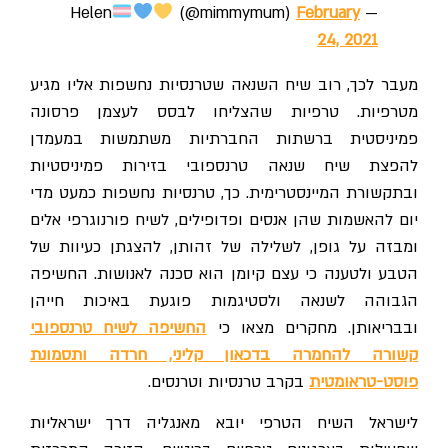
(@mimmymum)
February
— Helen
24, 2021
מעבר לכך, רוב שיח השנאה שטרנסיות נחשפות אליו מגיע
מטרפיות. טרפיות שהצליחו לבסס לעצמן פרסונה
פמיניסטית ברשתות החברתיות משתמשות במעמדן
להפצת שיח שנאה טרנספובי בזירות פמיניסטיות
ובתקשורת המיינסטרימית. כך, טרנסיות נחשפות כמעט מדי
יום להאשמות שהן אנסים ופדופילים, לשיח פורנוגרפי אלים
ומבזה על גופן, לשלילה של זהותן, להצגתן כעיוות של
הטבע ולטענה כי עצם קיומן הוא סכנה לאנושות. החשיפה
הגבוהה לשנאה ולסטיגמות פוגעת באיכות חייהן
בבריאותן. מחקרים מצאו כי
החשיפה לשיח טרנספובי
קשורה להחמרה בדכאון קליני, חרדה ותסמונת
פוסט-טראומטית
בקרב טרנסיות וטרנסים.
לישראל השיח הטרפי יובא מאנגליה דרך ישראליות