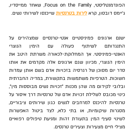
הפונדמנטליסטי, Focus on the Family, שאחד ממייסדיו,
ג'יימס דובסון, קרא
לירות בטרנסיות
שייכנסו לשירותי נשים.
ישנם ארגונים פמיניסטיים אנטי-טרנסיים שמצהירים על
התנגדותם לשיתוף פעולה עם הימין הנוצרי
האנטי-פמיניסטי. אך המחלוקת-לכאורה משרתת היטב את
הימין הנוצרי, מכיוון שגם ארגונים אלה מקדמים את אותו
סדר יום מסוכן של רגרסיה בזכויות אדם בשם אותן עמדות
חשוכות. הטרפיות משתמשות בתקשורת, במדיה החברתית
ובלובי לקידום מה שהן מכנות "זכויות נשים מבוססות מין",
כינוי מכובס לשלילת זכויות אדם של טרנסיות דרך איסור על
טרנסיות להיכנס למרחבים לנשים כגון שירותים ציבוריים,
מסגרות שיקומיות, או בתי כלא, לצד ביטול האפשרות
לשינוי סעיף המין בתעודת זהות ומניעת טיפולים רפואיים
מצילי חיים מצעירות וצעירים טרנסים.