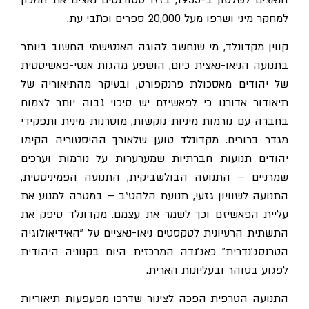
למחקר מיני ושרפו מעל 20,000 ספרים וכתבי עת.
קווין מקדונלד, מי שנחשב להוגה האנטישמי החשוב ביותר
בתנועה הניאו-נאצית כיום, הושפע מהגות אנטי-פאשיסטית
של יהודים מאסכולת פרנקפורט, ובעיקר מהתיאוריה של
תיאודור אדורנו כי לפאשיזם יש סיכוי גבוה יותר לצמוח
בחברה עם נורמות מיניות נוקשות, מוסרנות מינית ותפקידי
מגדר ברורים. מקדונלד טוען שלאורך ההיסטוריה הקימו
יהודים תנועות חברתיות שמערערות על נורמות וערכים
שמרניים – התנועה הבולשביקית, התנועה הפמיניסטית,
התנועה לשוויון גזעי, תנועת הלהט"ב – במטרה למנוע את
עליית הפאשיזם וכך לשמר את עצמם. מקדונלד סיפק את
התשתית הרעיונית לטקסטים ניאו-נאציים על "האידיאולוגיה
הטרנסג'נדרית" כאג'נדה המרכזית היום בקנוניה היהודית
לפגוע בטוהר ובעליונות הארית.
התנועה הטרפית הפכה לצינור שדרכו מפעפעות תיאוריות