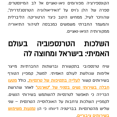
הקונספירציה מפורומים ניאו-נאציים אל לב המיינסטרים.
ספרה של הלן ג'ויס על "האידיאולוגיה הטרנסג'נדרית",
שהוזכר לעיל, ממחיש היטב כיצד הרטוריקה הליברלית
והמעמד החברתי משמשים כמכבסה לטיהור התיאוריה
ממקורותיה הניאו-נאציים.
השלכות הטרנספוביה בעולם
האמיתי: בישראל ומחוצה לה
שיח טרנספובי בתקשורת וברשתות החברתיות מייצר
אלימות שגולשת לעולם האמיתי. למשל, קמפיין הטורף
שירותים קשור
לעלייה בתקיפות של טרנסיות
, כולל
מטען
חבלה בשירותי נשים בסניף של "טארגט"
לאחר שהרשת
הכריזה כי תאפשר לטרנסיות להשתמש בשירותי הנשים.
לקמפיין השלכות נרחבות על האוכלוסייה הטרנסית – שני
ליש מהטרנסיות בבריטניה דיווחו כי הן
נמנעות משימוש
בשירותים ציבוריים
.