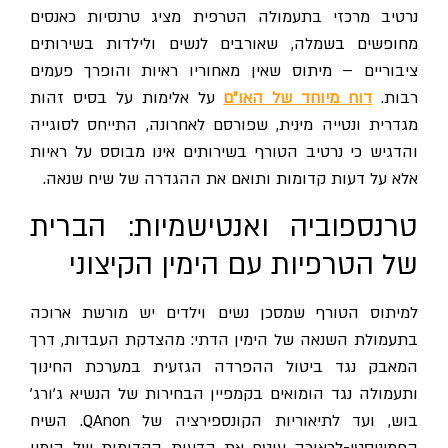
נרטיב מרכזי בתעמולה הטרפית מציג טרנסיות כאנסים
מחופשים בשמלה, שאורבים לנשים ולילדות בשירותים
ציבוריים – מיתוס שאין מאחוריו ראיות והופרך פעמים
בות.
דוח מיוחד של האו"ם
על אלימות על בסיס זהות
מגדרית ונטייה מינית, שפורסם לאחרונה, התייחס לסוגייה
והדגיש כי נרטיב הטורף בשירותים אינו מבוסס על ראיות
אלא על דעות קדומות ותואם את ההגדרה של שיח שנאה.
טרנספוביה ואנטישמיות: הברית
של הטרפיות עם הימין הקיצוני
למיתוס הטורף שמסכן נשים וילדים יש מורשת ארוכה
בתעמולת השנאה של הימין הדתי: מהצדקת העבדות, דרך
המאבק נגד ביטול ההפרדה הגזעית במערכת החינוך
ותעמולה נגד הומואים בקמפיין הבחירות של הנשיא ג'ורג'
בוש, ועד לתיאוריות הקונספירציה של QAnon. השיח
הפמיניסטי-לכאורה עוטף את הדעות הקדומות של הימין