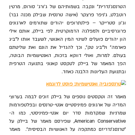
הטרנסג'נדרית" ונקבה בשמותיהם של ג'ורג' סורוס, מרטין
רוטבלט, ג'ניפר פרצקר (אישה טרנסית שבילק מכנה גבר)
וג'ון סטרייקר – פילנתרופים יהודים שתורמים לארגונים
פרוגרסיביים ולמפלגה הדמוקרטית. לפי ביילק, אותם אילי
הון יהודים פועלים לשינוי המין האנושי, לשעבד אותו ל"ביג
פארמה" ול"ביג טק", וכך להגדיל את הונם ואת שליטתם
בעולם. למרות, ואולי דווקא בזכות, האנטישמיות הבוטה,
הפך המאמר של ביילק לטקסט קאנוני בתנועה הטרפית
ובתנועת העליונות הלבנה כאחד.
מאמר זה וטקסטים נוספים של ביילק זוכים לבמה בערוצי
המדיה של ארגונים פמיניסטיים אנטי-טרנסים ובפלטפורמות
שמרניות שמקדמות סדר יום אנטי-פמיניסטי, כמו ה-
American Conservative, שפירסם מאמר של ביילק על
"טרנסג'נדריזם כמתקפה על האנושיות הבסיסית". מאמר