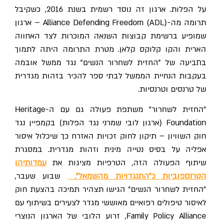
על הפלות. ארגון זה נוסד רשמית בשנת 2016, כשקיבל
תרומה מה-Alliance Defending Freedom (ADL) – ארגון
שמופיע ברשימת קבוצות השנאה המוכרות לצד האחווה
הארית והקו קלוקס קלאן. מטרת התרומה היתה לתמוך
בתביעה של "החזית לשחרור הנשים" נגד ממשל אובמה
בעקבות הנחיית הממשל לבתי ספר להכיר בזהות מגדרית
של טרנסים וטרנסיות.
"החזית לשחרור" משתפת פעולה גם עם ה-Heritage
Foundation (ארגון לובי שמרני נגד הפלות) בקמפיין נגד
חוק השוויון – תיקון לחוק זכויות האזרח כך שיכלול איסור
אפליה על בסיס נטייה מינית וזהות מגדרית. במסגרת
שיתוף הפעולה הזה, הטרפיות מציגות את
עמדותיהן
טרנספוביות כ"התנגדויות מהשמאל".
שבוע שעבר,
"החזית לשחרור הנשים" הגישו תצהיר תמיכה בהצעת חוק
לאיסור טיפולים רפואיים מאוששי מגדר לצעירים בשיתוף עם
Family Policy Alliance, זרוע הלובי של הארגון הנוצרי