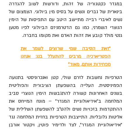
במגדר כקטגוריה של זהות, ודורשות לשוב להגדרה
בינארית של גברים ונשים על בסיס מין ביולוגי. הצמצום של
נשים לאיברי רבייה מתיישב היטב עם התפיסות של הימין
הנוצרי השמרני, כמו גם הדטרמניזם הביולוגי לפיו מטען
גנטי מולד קובע את זהות האדם ואת מקומו בחברה.
"זאת הסיבה שמי שרוצים לשמר את
הפטריארכיה מרבים להתעלל בנו: אנחנו
מפחידות אותם, מאוד"
הטרפיות נחשבות לזרם שולי, קטן ואנכרוניסטי בתנועה
הפמיניסטית. העלייה בהשפעתן הציבורית והפוליטית
בשנים האחרונות קשורה להתגבשות הימין הנוצרי סביב
המלחמה ב"אידיאולוגיית המגדר" – מונח המייחס את
ההתקדמות בזכויות נשים ולהט"ב להשפעתן השלילית של
אליטות גלובליות. התייצבות הטרפיות בחזית המלחמה נגד
"אידיאולוגיית המגדר", לצד ולדימיר פוטין, ויקטור אורבן