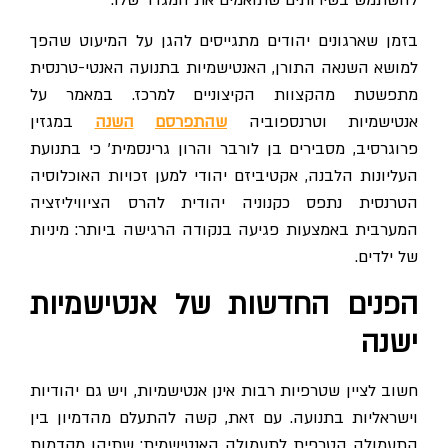
בזמן שארגונים יהודים מתגייסים להגן על המיעוט שהפך
למושא השנאה התורן, האנטישמיות בתנועה האנטי-טרנסית
מתפשטת מהקצוות הקיצוניים למרכז. במאמר על
אנטישמיות וטרנספוביה
שהתפרסם
השנה
במגזין
פרוגרסיב, מסבירים בן לורבר והרון גרינסמית' כי בתנועת
העליונות הלבנה, אקטיביזם יהודי למען זכויות האוכלוסיה
הטרנסית נתפס כקנוניה יהודית להרס הציוויליזציה
המערבית באמצעות פגיעה בנקודה הרגישה ביותר: מיניות
של ילדים.
הפנים החדשות של אנטישמיות
ישנה
חשוב לציין שטרפיות רבות אינן אנטישמיות, ויש גם יהודיות
וישראליות בתנועה. עם זאת, קשה להתעלם מהדמיון בין
התעמולה הטרפית לתעמולה האנטישמית: שתיהן מקדמות