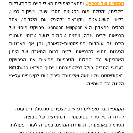
המסרים של QAnon
ומתאר טיפולים מצילי חיים כ"התעללות
בילדים", "הטלת מום בקטינים חסרי ישע", ו"עיקור כפוי",
בליווי האשטאגים שקוראים "להציל את הילדים". אחד
הכלים במאבק הוא Gender Mapper, פרויקט מיפוי של
מרפאות ילדים שבהן ניתנים טיפולים לנוער טרנסי. מאחורי
מיזם זה עומדות פמיניסטיות-לכאורה, והן אף מארגנות
הפגנות מחוץ למרפאות ילדים ברוח המאבק של הימין
האמריקאי נגד הפלות. הטרפיות מפיצות את הפרויקט
בערוצי המדיה, כולל בפלטפורמת שיתוף הוידאו BitChute
"אקוסיסטם של שנאה ואלימות" וזירת גיוס לקיצוניים על-פי
הליגה נגד השמצה.
הקמפיין נגד טיפולים רפואיים לצעירים טרנסג'נדרים עונה
להגדרה של טרור סטוכסטי – דמוניזציה של קבוצה
מסוימת באמצעות תקשורת המונים, במטרה לעורר פעולות
אלימות שהן צפויות סטטיסטית אך בלתי ניתנות לחיזוי