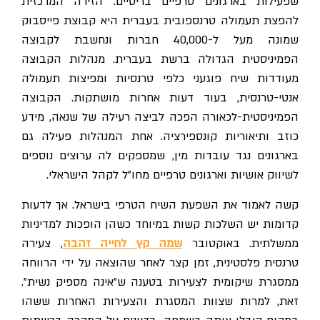
שפעילות בארגונים טרפיים בריטיים. הזירה המרכזית
להפצת תעמולה טרנספובית בעברית היא קבוצת פייסבוק
שמונה מעל ל-40,000 חברות ונחשבת לקבוצה
הפמיניסטית הגדולה ברשת בעברית. מנהלות הקבוצה
מעודדות שיח פוגעני כלפי טרנסיות ומפיצות תעמולה
אנטי-טרנסית, בעוד דעות אחרות מושתקות. הקבוצה
הפמיניסטית-לכאורה הפכה לביצה רעילה של שנאה, מידע
כוזב ותיאוריות קונספירציה. אחת המנהלות פעילה גם
בארגונים נגד עובדות מין, שמספקים לה ערוצים נוספים
לשיווק אושיות וארגונים טרפיים מחו"ל לקהל הישראלי.
קשה לאמוד את השפעת השיח הטרפי בישראל. אך לדעות
קדומות יש השלכות קשות במיוחד כשהן הופכות למדיניות
ממשלתית. באוקטובר
שמה קץ לחייה זהבה
, צעירה
טרנסית פלסטינית, זמן קצר לאחר שהוצאה על ידי הרווחה
ממסגרת שיקומית לצעירות בטענה ש"אינה מספיק נשית".
זאת, למרות שצוות המסגרת והצעירות האחרות ששהו