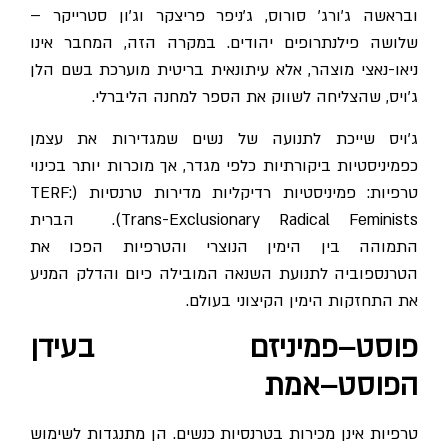
ובראשה ג'ורג' סורוס, ג'ניפר פריצקר וג'ון סטרייקר –
שלושה פילנתרופים יהודים. במקרה הזה, המחבר אינו
ניאו-נאצי מוצהר, אלא עיתונאית בריטית מוערכת בשם הלן
ג'ויס, שהצליחה לשווק את הספר למחנה הליברלי.
ג׳ויס שייכת לתנועה של נשים שמגדירות את עצמן
כפמיניסטיות ביקורתיות כלפי מגדר, אך מוכרות יותר בכינוי
טרפיות: פמיניסטיות רדיקליות מדירות טרנסיות (TERF:
Trans-Exclusionary Radical Feminists). הברית
התמוהה בין הימין הנוצרי והטרפיות הפכו את
הטרנספוביה לתנועת השנאה המובילה כיום והדלק המניע
את התחזקות הימין הקיצוני בעולם.
פוסט
–
פמיניזם בעידן
הפוסט
–
אמת
טרפיות אינן מכירות בטרנסיות כנשים. הן מתנגדות לשימוש