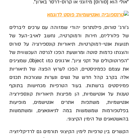
"אולי הוא [סורוס] מיזוגני או קרוס-דרסר בארון".
ג'ורג' סורוס, פילנתרופ יהודי שמזוהה עם ערכים ליברלים
של פלורליזם, חירות ודמוקרטיה, נחשב לאויב-העל של
תנועות אנטי-דמוקרטיות. תיאוריות קונספירציה על סורוס
והצגתו כדמות סוטה ומרושעת הפכו לגרסה העכשווית של
"הפרוטוקולים של זקני ציון". ארגונים כמו Object, שמציגים
את עצמם כפמיניסטיים, הפכו לערוץ הפצה של תיאוריות
אלה בקרב קהל חדש של נשים ונערות שצורכות תכנים
פמיניסטים ברשתות. בעוד הטרפיות מכחישות בתוקף
טענות על אנטישמיות, הן מפיצות תיאוריות קונספירציה
אנטישמיות, משתפות אתרים אנטישמים, מופיעות
בפלטפורמות שמשמשות במה לניאונאצים, ומשתמשות
בהאשטאגים של הימין הקיצוני.
הקשרים בין טרפיות לימין הקיצוני תורמים גם לרדיקליזציה