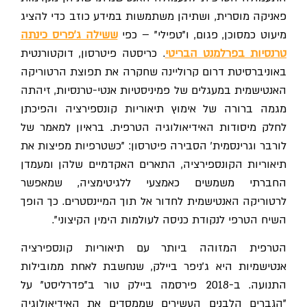
פאניקה מוסרית, ושתיהן משתמשות במידע כוזב כדי להציג
מיעוט כמסוכן, פגום, ו"טפילי" – כפי
ששילה ג'פריס כינתה
רנסיות בפרלמנט הבריטי
. כריסטה פיטרסון, דוקטורנטית
באוניברסיטת דרום קרוליינה שחקרה את תפוצת הרטוריקה
האנטישמית במעגלים של פמיניסטיות אנטי-טרנסיות, זיהתה
מגמה ברורה של אימוץ תיאוריות קונספירציה והפיכתן
לחלק מיסודות האידיאולוגיה הטרפית. בראיון למאמר של
לורבר וגרינסמית' הסבירה פיטרסון: "כשטרפיות מפיצות את
תיאוריות הקונספירציה, התארים האקדמיים שלהן ומעמדן
החברתי משמשים כאמצעי ללגיטימציה, שמאפשר
לרטוריקה האנטישמית לחדור אל תוך המיינסטרים. כך הופך
השיח הטרפי לנקודת כניסה לעולמות הימין הקיצוני".
הטרפית המזוהה ביותר עם תיאוריות קונספירציה
אנטישמיות היא ג'ניפר ביילק, שנחשבת לאחת ממובילות
התנועה. ב-2018 פירסמה ביילק טור ב"פדרליסט" על
"הגברים הלבנים העשירים שממסדים את האידיאולוגיה