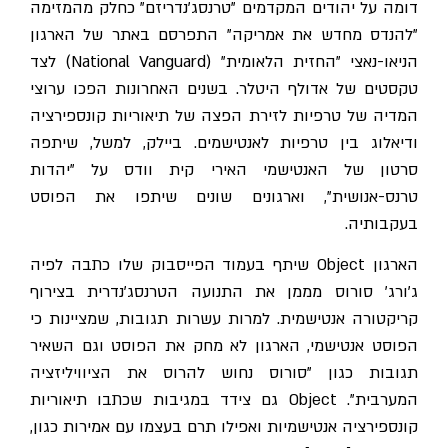
דומה על יהודים המקדמים "טרנסג'נדריזם" כחלק מהמזימה
"להנדס מחדש את אמריקה" התפרסם באתר של הארגון
הניאו-נאצי "החזית הלאומית" (National Vanguard) לצד
טקסטים של אדולף היטלר. בשנים האחרונות הפכו ערוצי
המדיה של טרפיות לזירת הפצה של תיאוריות קונספירציה
ודיאלוג בין טרפיות לאנטישמים. ביילק, למשל, שיתפה
סרטון של האנטישמי האירי קית וודס על "יהדות
טרנס-אנושית", וארגונים שונים שיתפו את הפוסט
בעקבותיה.
הארגון Object שיתף בעמוד הפייסבוק שלו כתבה לפיה
ג'ורג' סורוס מממן את התנועה הטרנסג'נדרית בצירוף
קריקטורה אנטישמית. למרות עשרות תגובות, שמציינות כי
הפוסט אנטישמי, הארגון לא מחק את הפוסט וגם השאיר
תגובות כגון "סורוס נחוש להרוס את הציוויליזציה
המערבית". Object גם צידד במגיבות שכתבו תיאוריות
קונספירציה אנטישמיות ואפילו תרם בעצמו עם אמירות כגון,