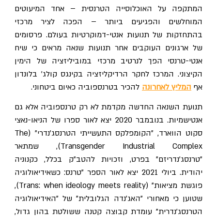
המתקפה על האוכלוסייה הטרנסית – אחד המיעוטים
המוחלשים והפגיעים ביותר – הפכה לציר מרכזי
בהתחזקות של תנועות אנטי-דמוקרטיות בעולם. פרסומים
של ארגונים העוקבים אחר תנועות שנאה מראים כי שיח
אנטי-טרנסי הפך לנרטיב מרכזי במוביליזציה של הימין
הקיצוני. המרכז לחקר הרדיקליזציה בקינגס קולג' בלונדון
אף
המליץ לאחרונה
להכיר בטרנספוביה כאיום ביטחוני.
תנועת השנאה החדשה מקדמת לא רק טרנספוביה אלא גם
אנטישמיות. בנובמבר 2020 יצא לאור ספרו של הניאו-נאצי
סקוט הווארד, "הקומפלקס התעשייתי הטרנסג'נדרי" (The
Transgender Industrial Complex), שמתאר
"טרנסג'נדריזם" בפרט, וזכויות להטב"ק בכלל, כקנוניה
יהודית. ביולי 2021 יצא לאור הספר "טרנס: כשאידיאולוגיה
פוגשת מציאות" (Trans: when ideology meets reality),
שטוען כי מאחורי "האג'נדה הגלובלית" של "האידיאולוגיה
הטרנסג'נדרית" עומדת קבוצה קטנה ששולטת בהון גדול,