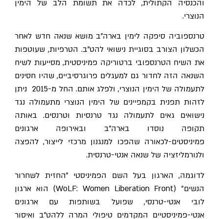
והכנסיה הקתולית, לכדה את תשומת הלב של הימין
הנוצרי.
טרנספוביה סיפקה לימין בארה"ב מושא שנאה חדש לאחר
הכשלון הצורב בסוגיית נישואי להט"ב. הטרפיות, שעוטפות
את השיח הטרנספובי ברטוריקה פמיניסטית, מסייעות לשיח
השנאה הזה לחדור גם למעגלים פרוגרסיביים, שהיו חסינים
לתעמולה של הימין הנוצרי, ולפלג אותם. החל מ-2015 ניתן
לזהות תפנית בקמפיינים של הימין הנוצרי מתעמולה נגד
נישואים גאים לתעמולה נגד טרנסיות וטרנסים. באותה
תקופה נוסדו בארה"ב ובאירופה ארגונים
פמיניסטים-לכאורה שהפכו למנגנון מרכזי לייצור, להפצה
ולנורמליזציה של שנאה אנטי-טרנסית.
לדוגמה, הארגון בעל השם הפמיניסטי "החזית לשחרור
הנשים" (WoLF: Women Liberation Front) הוא ארגון
לובי אנטי-טרנסי, שפועל בשותפות עם ארגונים
אנטי-פמיניסטיים המקדמים טיפולי המרה ללהט"ב ואיסור