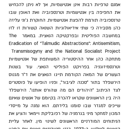
אמנם טרפיות רבות אינן אנטישמיות, אך לא ניתן להכחיש
את החפיפה בין אנטישמיות וטרנספוביה ואת האופן שבו
טרנספוביה תורמת להפצת אנטישמיות. החוקרת ג'וני עליזה
כהן מסבירה כי שתי אידיאולוגיות השנאה קשורות זו לזו
במחשבה הפוליטית ובפרקטיקה הנאצית. במאמר The
Eradication of “Talmudic Abstractions”: Antisemitism,
Transmisogyny and the National Socialist Project
מתחקה כהן אחר ההיסטוריה המשותפת של אנטישמיות
וטרנסמיזוגניה בפרויקט הפוליטי הנאצי. עוד בשנות
העשרים של המאה הקודמת תייגו הנאצים את ד"ר מגנוס
הירשפלד בתור "סכנה לציבור", ופניו הופיעו על פוסטרים
לצד הכיתוב "היהודים הם מה שהורס אותנו". הירשפלד
היה בין הראשונים שקראו להכרה בקיומם של אנשים שאינם
שייכים למגדר שבו סומנו בלידתם. הוא נמנה על מייסדי
המכון למחקר מיני בגרמניה של רפובליקת ויימאר והציע את
הניתוחים המודרניים הראשונים לשינוי מין. לאחר עליית
הנאצים לשלטון ב-1933, בזזו סטודנטים נאצים את המכון