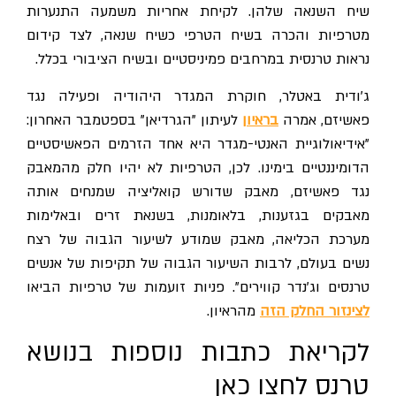
שיח השנאה שלהן. לקיחת אחריות משמעה התנערות
מטרפיות והכרה בשיח הטרפי כשיח שנאה, לצד קידום
נראות טרנסית במרחבים פמיניסטיים ובשיח הציבורי בכלל.
ג'ודית באטלר, חוקרת המגדר היהודיה ופעילה נגד
פאשיזם, אמרה
בראיון
לעיתון "הגרדיאן" בספטמבר האחרון:
"אידיאולוגיית האנטי-מגדר היא אחד הזרמים הפאשיסטיים
הדומיננטיים בימינו. לכן, הטרפיות לא יהיו חלק מהמאבק
נגד פאשיזם, מאבק שדורש קואליציה שמנחים אותה
מאבקים בגזענות, בלאומנות, בשנאת זרים ובאלימות
מערכת הכליאה, מאבק שמודע לשיעור הגבוה של רצח
נשים בעולם, לרבות השיעור הגבוה של תקיפות של אנשים
טרנסים וג'נדר קווירים". פניות זועמות של טרפיות הביאו
לצינזור החלק הזה
מהראיון.
לקריאת כתבות נוספות בנושא
טרנס
לחצו כאן