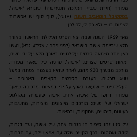
כבר הרבה שנים שאני שומעת על הסרט של ישראלה שאער
מעודד (חידת שבזי, המלכה חנטרישה), שנקרא "אישה".
בפסטיבל דוקאביב השנה
(2019), סוף סוף יש אפשרות
לצפות בו – ולא רק לי, לכולכן.
מאז 1969, השנה שבה יצא הסרט העלילתי הראשון באורך
מלא שביימה אישה בישראל (לפני מחר / אלידע גרא), נעשו
כאן יותר מ-מאה סרטים עלילתיים באורך מלא על ידי נשים,
ומאות סרטים קצרים. "אישה", סרטה של שאער מעודד,
מורכב מבערך 230 מהם, לאחר שהיא בעצמה צפתה במעל
500 סרטים. בעזרת הסרטים הקצרים והארוכים –
העלילתיים – שנעשו בארץ על ידי במאיות, מרכיבה שאער
מעודד דיוקן של אישה אחת, אישה שעשויה מקולנוע
ישראלי של נשים: מורכבים מייצוגים, מיצירות, מחשבות,
רעיונות, דימויים, שחקניות, ובמאיות.
על פניו זהו סיפור התבגרות אחד, של אישה, ועד בגרות,
לידה ואמהות, דרך הקשר שלה עם אמא שלה, עם חברות,