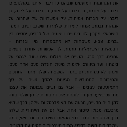
את המקומות המועטים שבהם כן דיברו אותנו בקולנוע: כן
דיברו על מחזור, כן דיברו על אונס, כן דיברו על לידה, כן
דיברו על חברות אמיתית, על אפשרויות של שחרור, על
אמהות ובנות. אנחנו לומדות שלמרות ששוב ושוב המסך
הישראלי מקרין לנו דימויים וייצוגים של גברים, יחסים בין
גברים, צבא, משפחות לא מתפקדות, מין ובגרות –
הבמאיות הישראליות נותנות לנו אפשרות אחרת, נושאים
אחרים. דרך סרטי הנשים אנו מגלות שיח שונה לגמרי על
ביטחון ועל מיניות: אלימות מינית חוזרת פעם אחר פעם,
ואנחנו לא בטוחות גם בתוך המשפחה שלנו. מתוך החתכים
והחיבורים המחודשים מגיעות למסך נשים על סף
התמוטטות עצבים – אבל גם נשים שבונות את עצמן
מחדש. שאער מעודד לוקחת את הגיבורות לרגע שלנו, בונה
להן חיים חדשים, מראה את האוניברסליות שלהן בכך שהיא
מרכיבה מכולן סיפור אחד, אבל גם את הייחודיות שלהן
בכך שהסיפור הזה בנוי ממאות נשים בודדות. ואוי, כמה
שהבדידות קשה בסרט. מתוך מערכות היחסים עם ההורים,