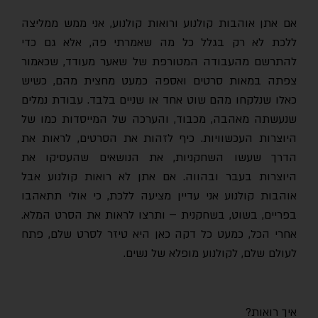
אם אתן אוהבות קולנוע ורואות קולנוע, אני ממש ממליצה
ללכת לא רק בגלל כל מה שאמרתי פה, אלא גם כדי
להתרשם מהעבודה המטורפת של שאער מעודד, שכאמור
צפתה במאות סרטים ואספה כמעט מחצית מהם, כשיש
כאלו שנלקחו מהם שוט אחד או שניים בלבד. עבודת נמלים
שנעשתה מאהבה, מכבוד, והערכה של המייסדות כמו של
היוצרות העכשוויות. כיף לזהות את הסרטים, לראות את
הדרך שעשו השחקניות, את הנושאים שהעסיקו את
היוצרות בעבר ובהווה. אם אתן לא רואות קולנוע אבל
אוהבות קולנוע אני עדיין מציעה ללכת, כי אולי תתאהבו
בפריים, בשוט, בשחקנית – ותרצו לראות את הסרט המלא.
אחרי הכל, כמעט כל דקה כאן היא טיזר לסרט שלם, פתח
לעולם שלם, לקולנוע מופלא של נשים.
איך רואות?