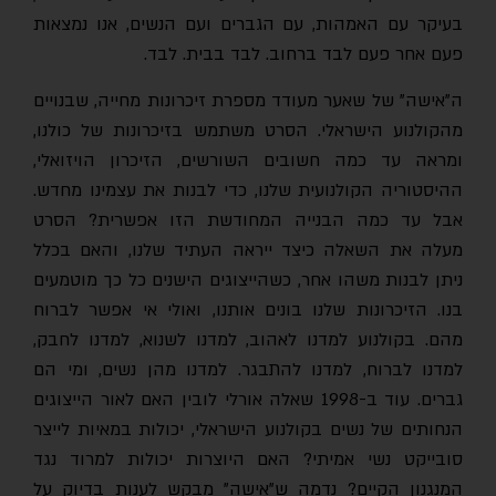
בעיקר עם האמהות, עם הגברים ועם הנשים, אנו נמצאות
פעם אחר פעם לבד ברחוב. לבד בבית. לבד.
ה"אישה" של שאער מעודד מספרת זיכרונות מחייה, שבנויים
מהקולנוע הישראלי. הסרט משתמש בזיכרונות של כולנו,
ומראה עד כמה חשובים השורשים, הזיכרון הויזואלי,
ההיסטוריה הקולנועית שלנו, כדי לבנות את עצמינו מחדש.
אבל עד כמה הבנייה המחודשת הזו אפשרית? הסרט
מעלה את השאלה כיצד ייראה העתיד שלנו, והאם בכלל
ניתן לבנות משהו אחר, כשהייצוגים הישנים כל כך מוטמעים
בנו. הזיכרונות שלנו בונים אותנו, ואולי אי אפשר לברוח
מהם. בקולנוע למדנו לאהוב, למדנו לשנוא, למדנו לחבק,
למדנו לברוח, למדנו להתבגר. למדנו מהן נשים, ומי הם
גברים. עוד ב-1998 שאלה אורלי לובין האם לאור הייצוגים
הנחותים של נשים בקולנוע הישראלי, יכולות במאיות לייצר
סובייקט נשי אמיתי? האם היוצרות יכולות למרוד נגד
המנגנון הקיים? נדמה ש"אישה" מבקש לענות בדיוק על