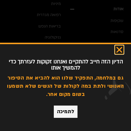
מיניות
אודות
רפואה מגדרית
שקיפות
בריאות הנפש
סדנאות
גניקולוגיה
חדשות
דימוי גוף
הדיון הזה חייב להתקיים ואנחנו זקוקות לעזרתך כדי
אלימות מגדרית
להמשיך אותו
גם במלחמה, התפקיד שלנו הוא להביא את הסיפור
האנושי ולתת במה לקולות של הנשים שלא תשמעו
כל הזכויות שמורות לפוליטיקלי קוראת @ 2022
בשום מקום אחר.
תקנון כללי
|
הצהרת נגישות
לתמיכה
עיצוב:
Studio Let's Design
| פיתוח: ePlace
בניית אתרים