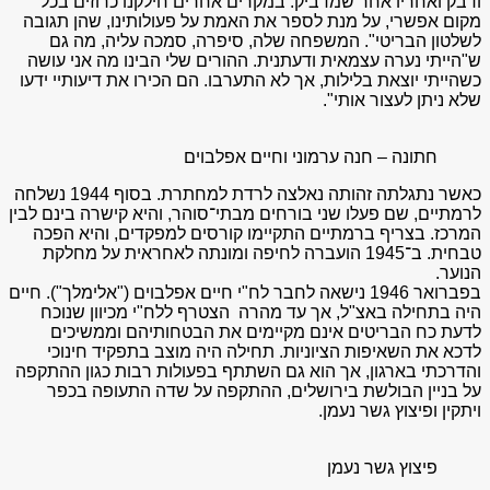
ודבק ואחריו אחר שמדביק. במקרים אחרים חילקנו כרוזים בכל
מקום אפשרי, על מנת לספר את האמת על פעולותינו, שהן תגובה
לשלטון הבריטי". המשפחה שלה, סיפרה, סמכה עליה, מה גם
ש"הייתי נערה עצמאית ודעתנית. ההורים שלי הבינו מה אני עושה
כשהייתי יוצאת בלילות, אך לא התערבו. הם הכירו את דיעותיי ידעו
שלא ניתן לעצור אותי".
חתונה – חנה ערמוני וחיים אפלבוים
כאשר נתגלתה זהותה נאלצה לרדת למחתרת. בסוף 1944 נשלחה
לרמתיים, שם פעלו שני בורחים מבתי־סוהר, והיא קישרה בינם לבין
המרכז. בצריף ברמתיים התקיימו קורסים למפקדים, והיא הפכה
טבחית. ב־1945 הועברה לחיפה ומונתה לאחראית על מחלקת
הנוער.
בפברואר 1946 נישאה לחבר לח"י חיים אפלבוים ("אלימלך"). חיים
היה בתחילה באצ"ל, אך עד מהרה הצטרף ללח"י מכיוון שנוכח
לדעת כח הבריטים אינם מקיימים את הבטחותיהם וממשיכים
לדכא את השאיפות הציוניות. תחילה היה מוצב בתפקיד חינוכי
והדרכתי בארגון, אך הוא גם השתתף בפעולות רבות כגון ההתקפה
על בניין הבולשת בירושלים, ההתקפה על שדה התעופה בכפר
ויתקין ופיצוץ גשר נעמן.
פיצוץ גשר נעמן