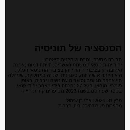
הסנסציה של תוניסיה
חביבה מסיכה, זמרת ושחקנית תיאטרון
יהודייה-תוניסאית משנות העשרים, הייתה דמות נערצת
ואהובה הן בציבור היהודי והן בציבור התוניסאי הכללי.
היא הייתה אישה יפה, ססגונית ושנויה במחלוקת, שניהלה
חיי אהבה מגוונים וסוערים עם נשים וגברים, באופן
פומבי ומוחצן. בגיל 27 נרצחה בידי מאהב יהודי קנאי.
בספר שפורסם בשנת 2023 מסופרים קורות חייה.
מרץ 31, 2024
אתי בן שימול
מחזירות נשים להיסטוריה
,
תרבות