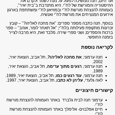
ועד היום, חנה ממשיכה לפעול על מנת לשמר ולקדם את
ההיסטוריה והמורשת של לח"י. היא מתנדבת ב"בית יאיר",
בעמותה להנצחת מורשת לח"י ובמוזיאון לח"י ומשתתפת בארגון
אירועים המנציחים את מורשת לח"י ואנשיה.
בנוסף, חנה כתבה מספר ספרים: "את מחכה לאליהו?" – קובץ
זכרונות מתקופת פעילותה בלח"י; "אל תאחר לומר, אוהב" – ספר
ברכות והספדים; ושני ספרי שירה. מלבד זאת, היא מרבה לצייר
בזמנה החופשי.
לקריאה נוספת
חנה ערמוני,
את מחכה לאליהו?
, תל אביב, הוצאת יאיר,
2002.
חנה ערמוני,
רגעים מתוך ערימה
, תל אביב, הוצאת יאיר,
1989.
חנה ערמוני,
עוד רגעים כמו
, תל אביב, הוצאת יאיר, 1989.
לאה גלעדי,
עליהן לא כתבו
, תל אביב, הוצאת יאיר, 1997.
קישורים
חיצוניים
ערמוני חנה לבית גלברד
באתר העמותה להנצחת מורשת
לח"י.
חיים אפלבוים- אלימלך
באתר העמותה להנצחת מורשת
לח"י.