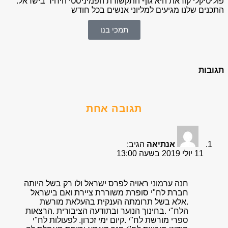
פוליטיקלי קוראת היא גוף התקשורת הפמיניסטי היחיד בישראל.
התכנים שלנו מגיעים למליוני אנשים בכל חודש
תמכי בנו
תגובות
תגובה אחת
אנתיאה
הגיב:
11 יולי 2019 בשעה 13:00
חנה ערמוני ראויה לפרס ישראל ולו רק בשל היותה
חברת לח"י סופרת משוררת ציירת ואם בישראל
.אלא בשל תרומתה הענקית בהעלאת מורשת
הלח"י .בחינוך הנוער ובתודעה הציבורית .הרצאות
ספרי מורשת לח"י .קיום ימי זכרון. לפעולות לח"י