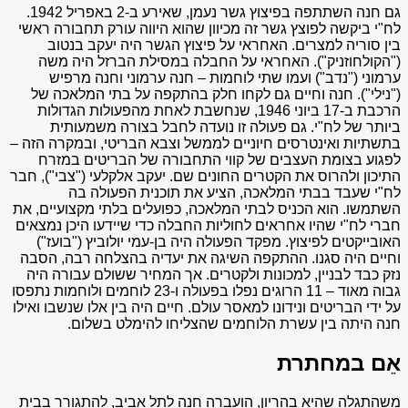
גם חנה השתתפה בפיצוץ גשר נעמן, שאירע ב-2 באפריל 1942.
לח"י ביקשה לפוצץ גשר זה מכיוון שהוא היווה עורק תחבורה ראשי
בין סוריה למצרים. האחראי על פיצוץ הגשר היה יעקב בנטוב
("הקולחוזניק"). האחראי על החבלה במסילת הברזל היה משה
ערמוני ("נדב") ועמו שתי לוחמות – חנה ערמוני וחנה מרפיש
("נילי"). חנה וחיים גם לקחו חלק בהתקפה על בתי המלאכה של
הרכבת ב-17 ביוני 1946, שנחשבת לאחת מהפעולות הגדולות
ביותר של לח"י. גם פעולה זו נועדה לחבל בצורה משמעותית
בתשתיות ואינטרסים חיוניים לממשל וצבא הבריטי, ובמקרה הזה –
לפגוע בצומת העצבים של קווי התחבורה של הבריטים במזרח
התיכון ולהרוס את הקטרים החונים שם. יעקב אלקלעי ("צבי"), חבר
לח"י שעבד בבתי המלאכה, הציע את תוכנית הפעולה בה
השתמשו. הוא הכניס לבתי המלאכה, כפועלים בלתי מקצועיים, את
חברי לח"י שהיו אחראים לחוליות החבלה כדי שיידעו היכן נמצאים
האובייקטים לפיצוץ. מפקד הפעולה היה בן-עמי יולוביץ ("בועז")
וחיים היה סגנו. ההתקפה השיגה את יעדיה בהצלחה רבה, הסבה
נזק כבד לבניין, למכונות ולקטרים. אך המחיר ששולם עבורה היה
גבוה מאוד – 11 הרוגים נפלו בפעולה ו-23 לוחמים ולוחמות נתפסו
על ידי הבריטים ונידונו למאסר עולם. חיים היה בין אלו שנשבו ואילו
חנה היתה בין עשרת הלוחמים שהצליחו להימלט בשלום.
אֵם במחתרת
משהתגלה שהיא בהריון, הועברה חנה לתל אביב, להתגורר בבית