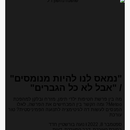
"נמאס לנו להיות מנומסים"
/ "אבל לא כל הגברים"
מה בין פרשת חטיפות ילדי תימן, מזרח ובלקן למהפכת
Metoo? ומה הקשר בין המכחישים את הפרשה, לאלו
המנסים לעשות דה לגיטימציה לתנועה הפמיניסטית? טור
עורכת
ספטמבר 8, 2022
נועה בורשטיין חדד
בחירת העורכת
,
דבר המערכת
,
דעות