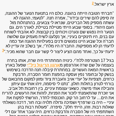
2
ארץ ישראל.
"חברתי הטובה הייתה בהגנה. כולם היו בתנועת הנוער של ההגנה,
זה סיפק להם שירים ובידור", אמרה חנה. "לטעמי, ההגנה לא
עשתה מספיק מול הבריטים, שנראו לי צבועים, בהתנהלות מול
העם היהודי. בסופי שבוע הייתי מטיילת בטיילת, לאורך הים. גם
הנוער היה נפגש שם ונערכו ויכוחים בין קבוצות. לא אהבתי לשוחח
עם בנים, היו תינוקיים בעיניי, אך נקלענו לשיח מעמיק עם שלושה
חבר'ה וכל שבוע היינו נפגשים ודנים בפעילויות ההגנה ועד כמה
לדעתי הן לא מספיקות. החבר'ה היו מלח"י, אך בשלב זה עדיין לא
3
ידעתי על כך, ואחד מהם הציע ליצור לי קשר עם חבר שהוא מכיר."
בגיל 17 הצטרפה ללח"י. כינויה המחתרתי היה שרה, אותו בחרה
בעצמה על שם שרה אהרונסון מ
ארגון הריגול ניל"י
שפעל בארץ
בראשית המאה העשרים. במחתרת קיבלה חנה הדרכה בשימוש
בנשק קל ובחומר נפץ ועסקה בהפצת חומר הסברה, הדבקת
כרוזים, תצפיות על יעדי אויב והעברת ציוד ומזון למקום מחבואם של
בורחי לטרון בחולות חולון. "נתנו לי סיסמה, זיהו אותי עם עיתון
והובילה אותי מישהי, כשאני עצומת עיניים, בין רחובות תל אביב.
אני זוכרת שהתאמנתי לזכור את הפניות, לזהות את הרעשים, להריח
את הים… עד לרחוב הר קוק. הוכנסתי לחדר, הורשתי לפקוח את
עיניי – היה בו שרפרף ושמיכה גדולה תלויה ובה חור, דרכה נשאלתי
שאלות רבות. וזהו, הייתי חלק", סיפרה. "פעולות רבות בהן
השתתפתי היו של הסברה והדבקת כרוזים. היה עובר אחד עם דלי