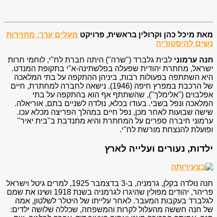
מאת מיכל כהן וקרולין בראשית, פרויקט
מעלים ערך: מחזירות
נשים להיסטוריה
חנה ערמוני
לבית גלברד ("שרה") היתה חברת לח"י, לוחמי חרות
ישראל, מחתרת יהודית שפעלה בפלשתינה-א"י בתקופת המנדט.
היא השתתפה בפעולות רבות, ביניהן ההתקפה על בתי המלאכה
של הרכבת במפרץ חיפה (1946). נישאה לחברה למחתרת, חיים
אפלבוים ("אלימלך"), שהשתתף אף הוא בהתקפה על בתי
המלאכה ונפל בשבי. בעודו בכלא, נולדה לשניים בתם, אוריאלה.
שישה שבועות לאחר מכן, נפל חיים במהלך הפריצה מכלא עכו.
ערמוני חיברה ספרים על המחתרת והיא מתנדבת ב"בית יאיר"
ופועלת להנצחת מורשת לח"י.
ילדות, נעורים ועלייה לארץ
חנה נולדה בקלן, גרמניה, ב-3 בדצמבר 1925, למרים גיטל וישראל
פריהר, יהודים מפולין שהיגרו לגרמניה בשנת 1918 ושינו את שמם
לגלברד בעקבות המעבר. לאחר עלייתו של היטלר לשלטון, אמה
של חנה חששה מהעלול לקרות והמשפחה, שכללה שלושה ילדים: