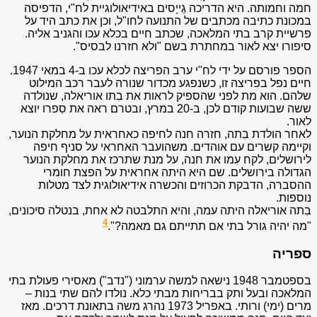
חמה וחמותה. היא הדריכה גַייָסים באידיאולוגיית לח"י, הדפיסה
במכונת כתיבה מכתבים של התנועה לחו"ל, וכן את כתב היד על
פרשיית קרב בתי המלאכה, שכתב חיים בכלא עכו והגניב אליה.
סיפורו יצא לאור במחתרת בשם "ולא חזרנו לבסיס".
הספר פורסם על ידי לח"י ערב הפריצה לכלא עכו ב-4 במאי 1947.
חיים נפל בפריצה זו, כשנפגע מכדור שנורה לעבר רכב המילוט
שלהם. הוא מת לפני שהספיק לראות את בִתו אוריאלה, שנולדה
ששה שבועות קודם לכן, ב-20 במרץ, ובטרם ראה את סִפרו יוצא
לאור.
לאחר הולדת בִתה, חזרה חנה לחיפה כאחראית על מחלקת הנוער,
וקיימה קשרים עם אוהדים. משהועבר האחראי על סניף חיפה
לירושלים, לקח עִמו את חנה, על מנת שתרכז את מחלקת הנוער
הגדולה בירושלים. שם היא היתה אחראית על הפצת חומרי
ההסברה, הדבקת הכרוזים והכשרה אידיאולוגית לצד מטלות
נוספות.
בִתה אוריאלה היתה עמה, והיא התלבטה לא אחת, בנטלה סיכונים,
4
"מה יהיה גורל בתי אם תתייתם גם מאמה?".
ספריה
בספטמבר 1948 נישאה למשה ערמוני ("נדב") מאסירי פעולת בתי
המלאכה ובעל ותק בבריחות מבתי כלא. נולדו להם שתי בנות –
מרים (ימי) ורותי. באפריל 1973 נהרג משה בתאונת דרכים. מאז