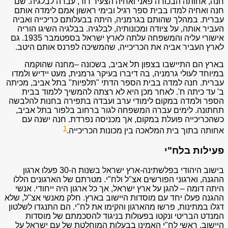
חנה, אחותה הבכורה פאני ואחיה הצעיר דוד, עברה לבלגיה. שם
חנה ואחיה למדו בבית ספר רגיל ובימי ראשון אמם לימדה אותם
עברית. במהלך שהותם בגרמניה, היתה בבעלותם כריכייה ואביה
העביר אותה, על ציודה ומכונותיה, לבלגיה. בבלגיה השיגו הוריה
אישורי עליה והמשפחה עלתה לארץ ישראל בספטמבר 1935. גם
לארץ העביר אביה את הכריכייה, שהמשיכה לפרנס אותם היטב.
בארץ הם התיישבו בצפון תל אביב, בשכונה –מחנה שהוקמה
במיוחד לעולי גרמניה, בה דיברו בעיקר גרמנית, מעט יידיש ולמדו
עברית. חנה למדה בבית הספר הדתי "תלפיות" בתל אביב, מכיתה
ב' עד כיתה ח'. לאחר מכן היא לא רצתה להמשיך ללמוד בבית
הספר ולמדה במקום לימודי ערב ועבדה בתפירה בחנות להלבשה
תחתונה. לימים עברה המשפחה לגור ברחוב בלפור בתל אביב,
כשהכריכייה פועלת במקום, אך מכניסה נפרדת. חנה ישנה עם
1
אחותה בתוך בית המלאכה בין מכונות הכריכייה.
פעילות בלח"י
בישוב היהודי בפלשתינה-ארץ ישראל בשנות ה-30 פעלו ארגון
ההגנה, וארגוני הפורשים אצ"ל ולח"י. מטרתם של הארגונים הללו
היתה דומה – להגן על ארץ ישראל, אך כל ארגון היה ייחודי. אנשי
ההגנה פעלו יחד עם מוסדות היישוב בארץ. חלק מאנשי אצ"ל, שלא
דגלו במתינות, פרשו מהארגון והקימו את לח"י. הם התנגדו לשלטון
המנדט הבריטי ונקטו בפעולות בניגוד להסכמתם של מוסדות
היישוב. ראשי לח"י האמינו בבעלות המוחלטת של עם ישראל על