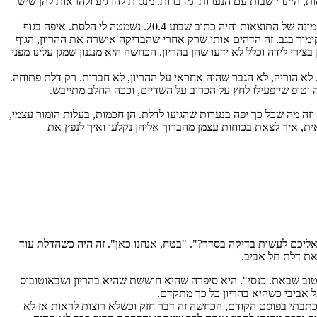
, היינו יושבות עם הנערות ומדברות. מנסות להרגיע ולהראות להן שיש
הצעד הבא היה לעשות אולטראסאונד שמראה את גיל ההריון. ממה שהיא סיפרה, הייתי בטוחה שהיא תהיה בשבוע 5-6. אחרי הבדיקה היא שלחה לי תמונה של התוצאות והיה כתוב שבוע 20.4. נשמטה לי הלסת. איפה בגוף
ימור בגב. זה הדהים אותי שרק אחרי שהבדיקה אישרה את ההריון, הגוף
רי לידה וכלל לא ידעו שהן בהריון. הכחשה היא מנגנון שמגן עלינו מפני
לא הוריה, לא הגבר שהיה אחראי על ההריון, לא חברות. רק דלת פתוחה.
 וטופ שייפעילו לחץ על הכרוב על השדיים, וככה החלב מתייבש.
 מה שכל כך יפה בנערות שהגיעו לדלת. הן חכמות, בעלות הומור עצמי,
ואית, איך לצאת בכוחות עצמן מהברוך אליהן נקלעו ואיך לנפץ את
 אליכם לעשות בדיקה בסדר?". "בטח, אנחנו כאן". זה היה כשהדלת עוד
ה טוב שבאת. כנסי". היא סיפרה שהיא חוששת שהיא בהריון ושבאוטובוס
 אביבי כשהיא בהריון כל כך מתקדם.
שכתבתי בפוסט הקודם, הכחשה זה דבר חזק וכשלא רוצות לראות אז לא