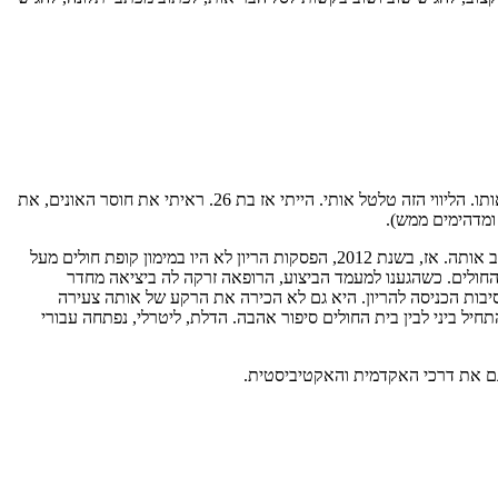
את הליווי הראשון שלי של נערה להפסקת הריון עשיתי בבית חולים, עם נערה שאסור היה בשום פנים ואופן שאמה תדע שהיא בהריון והולכת להפסיק אותו. הליווי הזה טלטל אותי. הייתי אז בת 26. ראיתי את חוסר האונים, את
ומדהימים ממש).
כששואלות אותי למה אני כל כך להוטה בנושא, אני נזכרת גם בצעירה בת 21, ללא עורף משפחתי, שנכנסה להריון לא מתוכנן ובן זוגה גילה על ההריון ועזב אותה. אז, בשנת 2012, הפסקות הריון לא היו במימון קופת חולים מעל
 החולים. כשהגענו למעמד הביצוע, הרופאה זרקה לה ביציאה מחדר
יבות הכניסה להריון. היא גם לא הכירה את הרקע של אותה צעירה
יל ביני לבין בית החולים סיפור אהבה. הדלת, ליטרלי, נפתחה עבורי
 גם את דרכי האקדמית והאקטיביסטית.