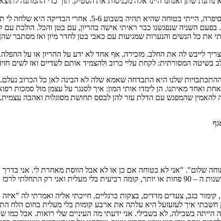
ותנת שתן ואנחנו היינו אלה מכניסות את הסטיק. תוך כדי ההמתנה לתוצאות
 בפעם השניה שנפגשנו כבר ראיתי אישה בהריון, עם בטן והכל. הולכת עם ק
את כל הנשים והנערות שמגיעות עם כאבי בטן לחדר מיון ואז מסתבר שהן בצי
ך לייבש לה את החלב. מזכירה, אף אחד לא ידע על ההריון או על ההפלה. 
ב בשיטה המסורתית: לקחת עליי כרוב ולהצמיד אותם לשדיים ואז לשים חזיה
כתבויות שלנו היא התבדחה שאמא שלה לא הבינה לאן כל הכרוב נעלם. וזה
 אחת ואחד מאיתנו. הן לימדו אותי המון: איך לסנגר על עצמן מול סמכות רפ
ה להאמין שהמפגש עם הדלת עזר להן לבסס תחושת מסוגלות ואהבה עצמית.
גף
תוחה שלום". "אני לא בטוחה אם כן או לא אבל הווסת מאחרת לי. אני בדרך
 קימור בגב, צעדים מדדים, בצקות ברגליים. חייכתי אליה ואמרתי לה "איז
רק חשבתי איך לעזעזעל היא עלתה את ארבע קומות בלי מעלית בחום הלח התל
 הייתה בשבילה, לא בשבילי. אני ידעתי מה העיניים שלי רואות. אבל כמו 