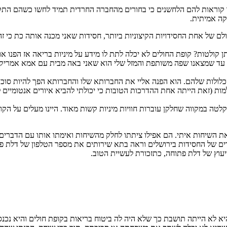
ו קוראות להם הלחשנים כי בחורים מהחברה החרדית תמיד לחשו כשהם התקש
קה אמיתית.
ולם של אחת החסידויות הקיצוניות ביותר, חסידות שאני מכנה אותה כת כי 
ולטות? קופת החולים לא יכלה לתת לו מידע על מיניות בריאה אז הפנו אותו
זמן עד שמצאנו שפה משותפת והמזל שלי הוא שאני באה מבית עם אמא אמריק
לולות שלהם. הוא הפנה אליי את החברותא שלו והחברותא הפך להיות סוכן 
ות (זאת הייתה אחת ההדרכות הטובות כי יכולתי להביא איורים אנטומיים לע
טה במקווה שחלקן עוברות חוויות מיניות קשות מאוד. היינו מעלים על הקו 
ים את השיחות איתי. הם אפילו ציתתו לחלק מהשיחות ואימתו אותו עם הדב
רים של החסידות בירושלים וראה בתא שירותים את מספר הטלפון של דלת פ
יעוץ של דלת פתוחה, כתזכורת לעשיית הטוב.
יא לא הייתה תושבת כך שלא היה לה ביטוח בריאות בקופת חולים והיא נכנ