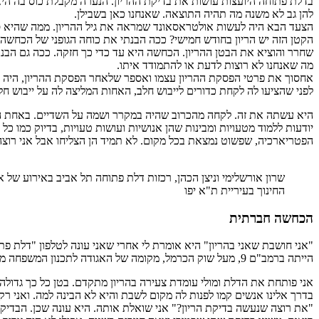
בדלת פתוחה היועצות עושות את בדיקת ההריון. הנערה מקבלת כוס בה היא נ
להן גב לא משנה מה תהיה התוצאה. שאנחנו כאן בשבילן.
הקטן הזה יש הריון בחודש חמישי? ככה הבנתי את כוחה הגופני של הכחשה.
שחרר והוציא את הבטן ההריון. הכחשה היא עד כדי כך חזקה. ככה גם הבנתי 
מה שאנחנו לא רוצות לדעת או להתמודד איתו.
אחסוך את פרטי הפסקת ההריון עצמו ואספר שלאחר הפסקת ההריון, היה צרי
לפני שהציעו לה לקחת כדורים לייבוש חלב, האחות המליצה לה על ייבוש חל
היא עשתה את זה. לקחה מהכרוב שהיה במקרר ושמה על השדיים. באחת ההת
יודעות ללמוד מטעויות ומבינות שהן אנושיות ועושות טעויות, בדיוק כמו כל
הפטריארכיה, שפשוט נמצאת בכל מקום. לא תמיד הן הצליחו אבל אני רוצ
שרון אורשלימי וניצן הכהן, רכזות דלת פתוחה תל אביב באירוע של א
החינוך בעיריית ת"א יפו
הכחשה חברתית
"אני חושבת שאני בהריון" היא אומרת לי אחרי שאני עונה לטלפון "דלת פ
הייתה ברמב"ם 9, מעל שוק הכרמל, מקומה של האגודה לתכנון המשפחה משנות ה – 90 פחות או יותר, קומה רביעית בלי מעלית ואני רק התחלתי לרכז את דלת תל אביב.
אני פותחת את הדלת ומולי עומדת צעירה בהריון מתקדם. בטן כל כך גדולה,
בדרך אלינו אנשים קמו לפנות לה מקום לשבת והיא לא הבינה למה. ואני 
"את רוצה שנעשה בדיקת הריון?" אני שואלת אותה. היא עונה שכן. הבדיקה