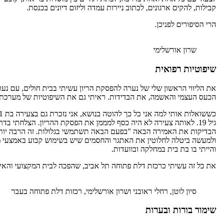
קבילות, להקים ארגונים, לכתוב ניירות עמדה וליזום דיונים בכנסת.
הרי הסיפורים לפניכן.
שרון אורשלימי
שיפוטיות רפואית
הכעס העצמי והאשמה, את הבדידות. ראיתי גם את השיפוטיות של מערכת ה
גיל 19. לאותה צעירה לא היה כסף למממן את הפסקת ההריון. הצלחתי 
הבדיקות את האמירה הבאה "בפעם הבאה תשתמשי בגלולות. זה הרבה יותר ז
ולמעשה ביטלה לחלוטין את האתגר והחסמים שיש בשימוש קבוע באמצעי מניעה
והייתי בו בת בית במחלקה ובוועדות.
את כל זה עשיתי כרכזת דלת פתוחה תל אביב, שהפכה לבית המקצועי והאיד
סיון לוטן, רחלי ראובני ושרון אורשלימי, רכזות דלת פתוחה בעבר
שימור בורות ובערות