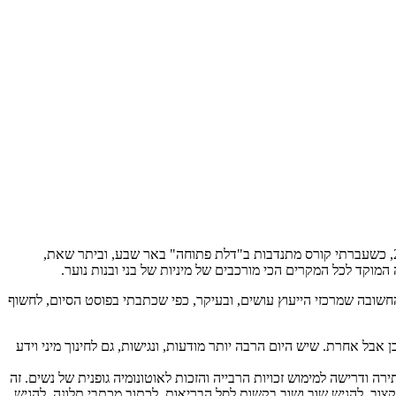
אחת השאלות שאני נשאלת תדיר היא איך הגעתי לעסוק בתחום שאני עוסקת בו ומה האובססיה הזאת שלי להפלות. התשובה נעוצה אי אז, בשנת 2009, כשעברתי קורס מתנדבות ב"דלת פתוחה" באר שבע, וביתר שאת,
המוקד לכל המקרים הכי מורכבים של מיניות של בני ובנות נוער.
ובה שמרכזי הייעוץ עושים, ובעיקר, כפי שכתבתי בפוסט הסיום, לחשוף
ל אחרת. שיש היום הרבה יותר מודעות, ונגישות, גם לחינוך מיני וידע
 ודרישה למימוש זכויות הרבייה והזכות לאוטונומיה גופנית של נשים. זה
קצוב, להגיש שוב ושוב בקשות לסל הבריאות, לכתוב מכתבי תלונה, להגיש