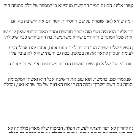
רו אלינו. הם גם תמיד התקשרו מגוביינא כי המספר של דלת פתוחה היה
זה מה שהיא (אני שומרת על שם החסידות חסוי וגם את הישיבה בה הם
 אלינו. הוא היה נשוי מזה מספר חודשים ומהר מאוד הבנתי שאין לו מושג
אית שכל המונחים היהודיים שהיא משתמשת בה היו ביידיש ככה שיכולתי
השינוי שלי בישיבה הגבוהה בה למד. פעם אחת, אחד מהם אפילו הגיע
ומת הניסיון לתאר את זה בטלפון. ככה גם ידעתי שהוא לא עובד עליי
את בני הזוג של אותן נשים ועושים הדרכה משותפת. אני הייתי מסבירה
רים שנאמרו שם. בהמשך, הוא עזב את הישיבה אבל הוא ואשתו המקסימה
תוחה עם השם "שרון" וככה הבנתי את האדוות של מה שהוא ואני, והדלת
סה להריון לא רצוי ורצתה לעשות הפלה. הביטוח שלה מארץ מולדתה לא