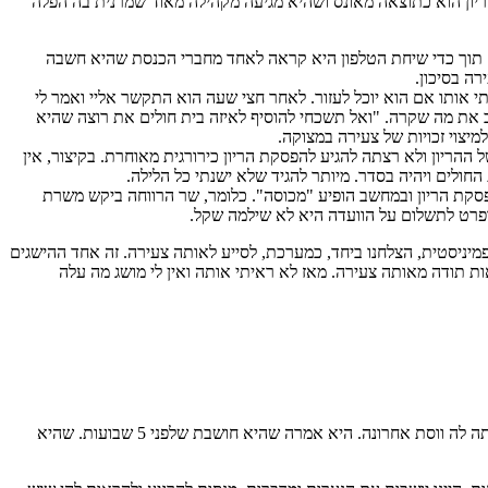
ריון הוא כתוצאה מאונס ושהיא מגיעה מקהילה מאוד שמרנית בה הפלה
. תוך כדי שיחת הטלפון היא קראה לאחד מחברי הכנסת שהיא חשבה
רה בסיכון.
אותו אם הוא יוכל לעזור. לאחר חצי שעה הוא התקשר אליי ואמר לי
 את מה שקרה. "ואל תשכחי להוסיף לאיזה בית חולים את רוצה שהיא
הריון ולא רצתה להגיע להפסקת הריון כירורגית מאוחרת. בקיצור, אין
ולים ויהיה בסדר. מיותר להגיד שלא ישנתי כל הלילה.
הפסקת הריון ובמחשב הופיע "מכוסה". כלומר, שר הרווחה ביקש משרת
ופרט לתשלום על הוועדה היא לא שילמה שקל.
מיניסטית, הצלחנו ביחד, כמערכת, לסייע לאותה צעירה. זה אחד ההישגים
כאות תודה מאותה צעירה. מאז לא ראיתי אותה ואין לי מושג מה עלה
באחת המשמרות של דלת פתוחה הגיעה נערה בת 16 עם חשש להריון. היא הייתה רזונת, נמוכה. קטנה כזאת. לפני בדיקת ההריון שאלתי אותה מתי הייתה לה ווסת אחרונה. היא אמרה שהיא חושבת שלפני 5 שבועות. שהיא