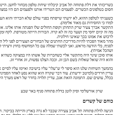
כשריכזתי את דלת פתוחה תל אביב קיבלתי שיחת טלפון מבחור לחשן. היינ
חסום בטלפונים הכשרים. לפעמים הם הטרידו אותנו ולפעמים הם היו במצו
כשעניתי לטלפון ההוא, לא ידעתי שייפתח בפניי עולם שלא הכרתי והוא הע
למדו כי החסידות גם מאוד אלימה).
התקשר אברך צעיר שרק התחתן וקופת החולים שלו הפנתה אותו אלינו. אתן ק
מה זה קיום יחסי מין ושעד כה זה לא קרה. הבורות הייתה מטורפת. לקח 
לרכוש את אמונו בכך שאינני חילונית.
מהר מאוד הפכתי להיות מדריכת החתנים של הבחורים הצעירים לפני ליל הכ
לסניף, בלי הודעה מראש, ואני לבשתי שמלה עם כל המחשוף בחוץ ורציתי למ
ושהכל אמיתי).
אותו סוכן שינוי היה מתקשר אליי כשחברות של אשתו היו במצוקה כשהיא קל
והוא היה שואל שאלות בשם הבן זוג. וככה הצלנו נפשות, זוג אחרי זוג.
בהמשך השיחות שלנו הוא סיפר לי ש"עלו" עליו בישיבה ואיימו עליו לסי
עדיין חרדים (למיטב ידיעתי). עוד דבר שקרה הוא שהוא נסע לאחד הסמינ
בכלל, עושים שם. התמונה הזאת אגב, עדיין תלויה בחדר של ראש מערך הי
שרון אורשלימי וסיון לוטן בדלת פתוחה סניף באר שבע
כוחם של קשרים
הגיעה לדלת פתוחה תל אביב צעירה שכבר לא גרה בארץ והייתה בביקור. ה