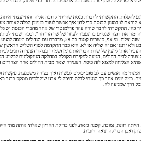
גם שהיא לא יכלה לשתף את משפחתה או סביבתה. תוך כדי שיחה, הבנתי שהה
גע להפלות. התקשרתי לחברת כנסת שהייתי קרובה אליה, והתייעצתי איתה
קוראת לו במזנון הכנסת כדי לדון איך אפשר לעזור במימון הפלה לאותה צעי
ר כהן. התקשרתי לחבר שהיה עוזר פרלמנטרי של אחד מחברי הכנסת ושאלתי 
מה את רוצה שנסייע בו ונעביר לעוזר של שר הרווחה". וככה ישבתי לכתוב
ת עם הגדולים ומנסה להגיע למיצוי זכויות של צעירה במצוקה.
ולא ידענו אם זה יצליח או לא. היא כבר התקדמה לסוף השליש הראשון של ה
ביר אותו ליועץ של שרת הבריאות גרמן ושמחר בבוקר הצעירה תגיע לבית הח
רה צעדה לבית החולים, הגיעה לפקידת הקבלה במחלקה הגינקולוגית לביצוע 
שהיא הצליחה למצוא לזה כיסוי. הצעירה יצאה מבית החולים אחר הצהריים 
האמנתי מה אנשים עם לב טוב יכולים לעשות ואיך בצורה משכנעת, עקשית ופ
גופנית. כמה ימים אחר כך הגעתי לדלת וחיכה לי ארגז שוקולדים ממקס ברנר 
כל דרך שמגיעה לה.
שתן ואכן הבדיקה יצאה חיובית.