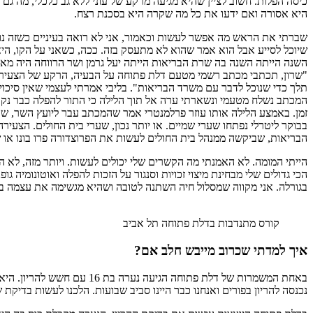
כיסה הפלות. חשוב לציין שהיא מגיעה מרקע של עוני ללא גב כלכלי, מה 
היא אסורה ואם ידעו את כל מה שקרה היא בסכנת רצח.
שברתי את הראש מה אפשר לעשות וכאמור, אני לא רואה בעיניים כשזה נו
שיוכל לסייע אבל הוא אמר שהוא לא מתעסק בזה. ככה, כשאני על הקו, היא 
השנה הייתה השנה בה שרת הבריאות הייתה יעל גרמן ושר הרווחה היה מאי
"שרון, תכתבי מכתב רשמי מטעם דלת פתוחה על הבעיה, הרקע של הצעירה ו
תלך כדי שנוכל לדבר עם משרד הבריאות". בליבי אמרתי לעצמי שאין סיכוי שזה יצליח. מי אני, פישרית קטנה בת 28, מדבר
המכתב נשלח מטעמי ונשארתי ערה אל תוך הלילה כי התור להפלה כבר נקבע 
זמן. באמצע הלילה אותו עוזר פרלמנטרי אמר שהמכתב עבר ליועץ השר, שהע
בבוקר ליטרלי נפתחו שערי שמיים. או יותר נכון, שערי בית החולים. הצעי
הבריאות, שביקשה ממנהל בית החולים לעשות את הפרוצדורה פרו בונו או 
הייתי המומה. לא האמנתי מה הקשרים שלי יכולים לעשות. ויותר מזה, לא 
הכי גדולים שלי מבחינת מיצוי זכויות וסנגור על הזכות להפלה ואוטונומיה 
בגורלה. אני מקווה שמסלול חיה השתנה לטובה ושהיא מגשימה את עצמה ב
קורס מתנדבות בדלת פתוחה תל אביב
איך למדתי שכרוב מייבש חלב אם?
נכנסה להריון בפורים ואנחנו כבר היינו סביב שבועות. הלכנו לעשות בדיקת 