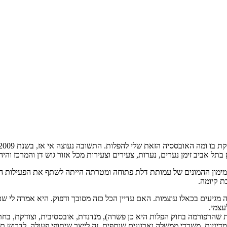
 אביב זימן נערים, נערות, צעירים וצעירות מכל אזור גוש דן והמרכז והיה 
מימון ההמונים של עמותת דלת פתוחה ומטרתה הייתה לשתף את הפעילות החש
ת קיומה.
ים בכאלו עוצמות. האם עדיין הכל כזה מסובך ודפוק. היא אמרה לי שכן אב
עצמי.
שהרפורמה בחוק הפלות היא כן פשרה), מנדנדת, אובססיבית, וצודקת, בחתירה
דיניות, משרדי ממשלה וארגונים שותפים. זה לייצר שיתופי פעולה, לדרוש ת