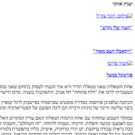
יעניין אותך
"העור שלי נקרע"
"ויתאבלו העם מאוד"
פורטוגל כמשל
כשעברתי לרכז את "דלת פתוחה" תל אביב. התאהבתי בשניה. מרכז הייעוץ בתל
הכתבה שלפניכן פורסמה בסדרת פוסטים שפרסמתי בפייסבוק לרגל קמפיין 
כיצד שליטה ודיכוי של מיניות ורבייה הם ליבה הפועם של הפטריארכיה וסיב
במהלך השבוע שוחחתי עם אחת הרכזות ושאלתי האם עדיין המקרים האלה מגיע
וגם לאמצעי מניעה והפלות. חייכתי. נשמתי לרווחה. "זה השתלם", חשבתי ל
ככה נראית עבודה עיקשת, יש יגידו טרחנית, איטית, בלתי מתפשרת (למרות 
לצעוד עם כל אחת ואחת בדרכה, לכתת רגליים בין מוסדות בריאות, קובעי מ