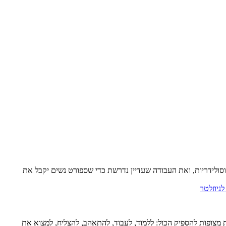
סולידריות, ואת העבודה שעדיין נדרשת כדי שספורט נשים יקבל את
ניוזלטר
ציע מבט חומל, חד ומלא הומור על העשור שבין גיל 20 ל־30 — עשור שבו נשים צעירות מצופות להספיק הכול: ללמוד, לעבוד, להתאהב, להצליח, למצוא את