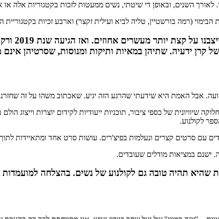
 לאורך השנים, ובאופן די שיטתי, נשים ממעטות לזכות בקטגוריות אלה או אפ
בימוי (רמה בורשטיין, טליה לביא ועילית זקצר) וארבע זכיות בקטגוריית 
אחוזים. ואז הגיעה שנת 2019 ורק שני סרטים של נשים משתתפים בתחרות: "
ל קרן ידעיה. שתיהן במאיות ותיקות ומנוסות, שסרטיהן אינם מ
ועה. אבל האמת היא שידעתי שהרגע הזה יגיע. שאכתוב משהו על זה שחזרנו
 שיוויונית של כספי ציבור, תוכניות ייעודיות לקידום יוצרות וייצוג הולם
ספר לקולנוע.
קדים עם סרטים קצרים ונעלמות בפיצ'רים. עושות סרט אחד ומתאיידות לתוך
ה. ישנם במציאות מודלים שעובדים.
שהיא תהיה טובה גם לקולנוע של נשים. בהצלחה למועמדות ב