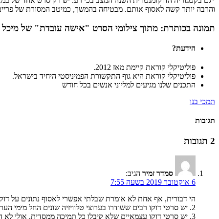
*גם בקטגוריה הדוקומנטרית השנה המצב בכי רע. יש רק סרט אחד של במאיות
והרבה יותר קשה לאסוף אותם. מבטיחה בהמשך, כמיטב המסורת של פרייםמ
תמונה בכותרת: מתוך צילומי הסרט "אישה עובדת" של מיכל א
הידעת?
פוליטיקלי קוראת קיימת מאז 2012.
פוליטיקלי קוראת היא גוף התקשורת הפמיניסטי היחיד בישראל.
התכנים שלנו מגיעים למליוני אנשים בכל חודש
תמכי בנו
תגובות
2 תגובות
סמדר זמיר
הגיב:
6 אוקטובר 2019 בשעה 7:55
הי דבורית, אף אחת לא אומרת שבלתי אפשרי לאסוף נתונים על דוקו, אלא שזה יותר ק
2. יש סרטי דוקו רבים ששודרו בערוצי טלוויזיה שונים החל מימי הערוץ הראשון. זו כמות אדירה של סרטים. האם להתעלם מהם? להחשיב אותם כיצירה תיעודית?
3. יש סרטי דוקו עצמאיים שלא קיבלו כל תמיכה ממסדית, אולי לא השתתפו בפסטיבלים ואולי הופצו עצמאית לקיבוצים ועדי עובדים וכו'. מה איתם?