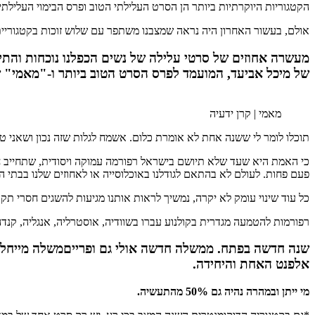
הקטגוריות היוקרתיות ביותר הן הסרט העלילתי הטוב ופרס הבימוי העלילתי.
אולם, בעשור האחרון היה נראה שמצבנו משתפר עם שלוש זוכות בקטגוריית ה
מעשרה אחוזים של סרטי עלילה של נשים הכפלנו נוכחות והתייצבנו על קצת יותר מעשרים 
של מיכל אביעד, המועמד לפרס הסרט הטוב ביותר ו-"
מאמי
" ש
מאמי | קרן ידעיה
תוכלו לומר לי ששנה אחת לא אומרת כלום. אשמח לגלות שזה נכון ושאני ט
כי האמת היא שעד שלא תיושם בישראל רפורמה עמוקה ויסודית, שתחייב חלוקה
פעם פחות. לעולם לא בהתאם לגודלנו באוכלוסייה או לאחוזים שלנו בבתי ה
כל עוד שינוי עומק לא יקרה, נמשיך לראות אותנו מגיעות להשגים חסרי ת
רפורמות להטמעה מגדרית בקולנוע עברו בשוודיה, אוסטרליה, אנגליה, קנד
שנה חדשה בפתח. ממשלה חדשה אולי גם ופרייםמשלה מייחלת 
אלפנט האחת והיחידה.
מי ייתן ובמהרה נהיה גם 50% מהתעשיה.