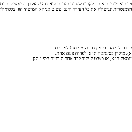
ך היא מגדירה אותו. לקבוע שסרט תעודה הוא כזה שהוקרן בסינמטק זה גם ק
ומנטרית ונגיש לה את כל העזרה והגב, פשוט אני לא המישהי הזו. צללתי 
רור לי למה. כי אין לו יחצ ממוסד? לא סיבה.
שלא), מוקרן בסינמטק ת"א, לפחות פעם אחת.
ינמטק ת"א, או פשוט לעקוב לבד אחר תוכניית הסינמטק.