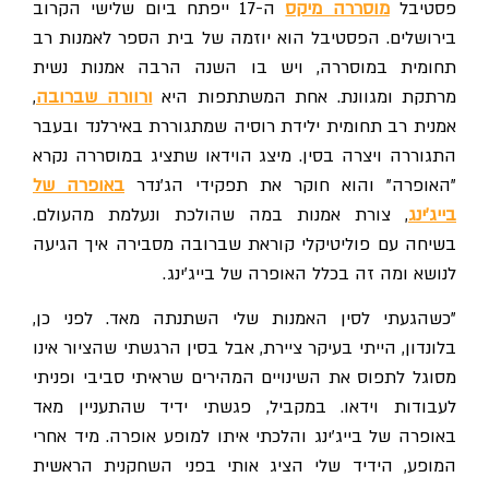
פסטיבל
מוסררה מיקס
ה-17 ייפתח ביום שלישי הקרוב
בירושלים. הפסטיבל הוא יוזמה של בית הספר לאמנות רב
תחומית במוסררה, ויש בו השנה הרבה אמנות נשית
מרתקת ומגוונת. אחת המשתתפות היא
ורוורה שברובה
,
אמנית רב תחומית ילידת רוסיה שמתגוררת באירלנד ובעבר
התגוררה ויצרה בסין. מיצג הוידאו שתציג במוסררה נקרא
"האופרה" והוא חוקר את תפקידי הג'נדר
באופרה של
בייג'ינג
, צורת אמנות במה שהולכת ונעלמת מהעולם.
בשיחה עם פוליטיקלי קוראת שברובה מסבירה איך הגיעה
לנושא ומה זה בכלל האופרה של בייג'ינג.
"כשהגעתי לסין האמנות שלי השתנתה מאד. לפני כן,
בלונדון, הייתי בעיקר ציירת, אבל בסין הרגשתי שהציור אינו
מסוגל לתפוס את השינויים המהירים שראיתי סביבי ופניתי
לעבודות וידאו. במקביל, פגשתי ידיד שהתעניין מאד
באופרה של בייג'ינג והלכתי איתו למופע אופרה. מיד אחרי
המופע, הידיד שלי הציג אותי בפני השחקנית הראשית