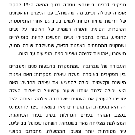
תפקידי גברים. בשנגחאי נוסדה בסוף המאה ה-19 להקת
אופרה שכולה נשים, מה שהשתלב עם הניצנים הראשונים
של דרישת שוויון זכויות לנשים בסין. גם אחרי התמוטטות
הקיסרות הסינית והסרה רשמית של האיסור על נשים
להופיע, גברים בתפקידי נשים המשיכו להיות פופולריים
ושחקנים המתמחים באמנות הזאת, שמשלבת שירה, מחול,
תיאטרון, אמנויות לחימה ואיפור פנים, מופיעים עד היום.
העבודה של שברובה, שמתמקדת בהבעות פנים ומעברים
בין תפקידים באופרה, מעלה שאלה מסקרנת: האם אמנות
מיושנת וקלאסית יכולה להמציא את עצמה מחדש? האם
היא יכולה ללמד אותנו שיעור עכשווי? השאלות האלה
ימשיכו להעסיק את האמנים ששברובה צילמה, ואותה. לצד
זה, היא מספרת, הם מוטרדים מאד בשאלה כיצד להתפרנס
בקצב המהיר בערים הגדולות בסין. בעוד השחקנית
המצולמת מצליחה מאד בשנגחאי, השחקן שפועל בבייג'ינג,
עיר מסורתית יותר ומשכן הממשלה, מתפרנס בקושי