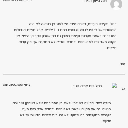
דינה היימן
הגיב:
רחל, סקירה מענינת, קצרה מידי. מיי לאנג פן כנראה לא היה
הומוסקסואל כי היו לו שלוש נשים בחייו ו 11 ילדים. אבל חציית הגבולות
המגדריים באמת מענינת וקימת כמובן גם בתיאטרון הקבוקי היפני. אני
מקווה מאד שזו לא אומנות נכחדת ושהיא לא תתקיים אך ורק עבור
תיירים.
הגב
4 יוני 2017 בשעה 14:14
רחל בית אריה
הגיב:
תודה דינה. הכוונה לא למיי לאנג פן המפורסם אלא לשחקן שורוורה
פגשה. גם אני מקווה שזאת לא אמנות נכחדת אבל כיום מעט
צעירים מתעניינים בה וכמעט לא נכתבות יצירות חדשות אז לא
יודעת.