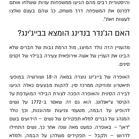
והיסטורית רבים מהם הגיעו ממשפחות עניות ששלחו אותם
לפרנס את המשפחה דרך משחק, כך שהם בעצם נאלצו
לעשות זאת".
האם הג'נדר בנדינג הומצא בבייג'ינג?
מהעניין הזה נולד המיצג, מול הרמת גבות של חברים שלא
הבינו את העניין של אשה אירופאית צעירה בבילוי של זקנים
סינים.
האופרה של בייג'ינג נוצרה במאה ה-18 ושורשיה במופעי
תיאטרון ומוזיקה ממרכז סין. להקות מבצעים כאלה הגיעו
לבירה הסינית והאופרה הפכה לצורת הבילוי המועדפת על
הקיסר צ'יאנלונג. הוא גם זה שאסר ב-1772 על נשים
להופיע על הבמה, מטעמי צניעות ומהוגנות, וכך נולד
המנהג של גברים למלא תפקידים של נשים – הידועים בשם
"דאן" – באופרה. כמעט מאה שנה אחר כך, נשים התחילו
לדרוש – ולקבל – תפקידים משלהן על הבמה, ולמלא