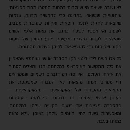
לא נשבר. יש את מי שיולדות בתחנת המטרו תחת הפצצות,
עיתונאיות שנשארו במדינה כדי להמשיך ולדווח, צלמות
שיוצאות לחזית לתעד, רופאות ואחיות שעובדות מסביב
לשעון. ואי אפשר לשכוח כמובן את מאות אלפי הנשים
שנאלצות לעקור מהבית ולעשות מסע מסוכן של שעות
בקור וצפיפות כדי להוציא את ילדיהן בשלום מהתופת.
כל אלו באים לידי ביטוי בקו הסברה אנושי ואותנטי שמאפיין
את כלל התקשור האוקראיני במלחמה הזו והצליח לסחוף
את אזרחי העולם. אין פה רק דוברים רשמיים שמקריאים
דף מסרים. אנחנו מוצאות כאן הסברה שמשקפת את
המציאות מהעיניים של האוקראינים – והאוקראיניות –
באופן אנושי ואמיתי. גם חברות הפרלמנט שעוסקות
בהסברה מצייצות את רגעים הקשים שלהן במלחמה,
ומאפשרות גישה לחיי היומיום שלהן באופן שלא נראה
כמותו בעבר.