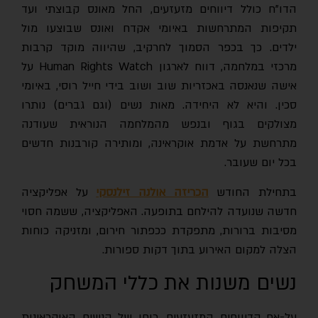
הדו"ח כולל דיווחים מזעזעים, החל מאונס קבוצתי ועד
תקיפות המתרחשות באיומי אקדח ואונס שבוצעו מול
ילדים. כך בכפר הסמוך לחרקיב, שהיווה מוקד קרבות
מרכזי במלחמה, דווח לארגון Human Rights Watch על
אישה שנאנסה באכזריות שוב ושוב בידי חייל רוסי, באיומי
סכין. והיא לא היחידה. מאות נשים (וגם גברים) נותרו
מצולקים בגוף ובנפש מהמלחמה הנוראית שעודנה
מתרחשת על אדמת אוקראינה, ומותירה קורבנות חדשים
בכל יום שעובר.
תחילת החודש
הכריזה אולנה זילנסקי
על אפליקציה
חדשה שנועדה להילחם בתופעה. האפליקציה, ששמה חסוי
מסיבות ברורות, מתפקדת ככפתור חירום, ומזניקה כוחות
הצלה למקום האירוע בתוך דקות ספורות.
נשים משנות את כללי המשחק
על-אף הדיווחים המזעזעים, רוחן של הנשים האוקראינות