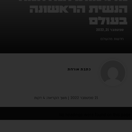
נשית הראשונה
עולם
פטמבר 21, 2022
דשות מהעולם
כתבת אורחת
21 ספטמבר 2022
| משך הקריאה: 4 דקות
No headings were found on this p