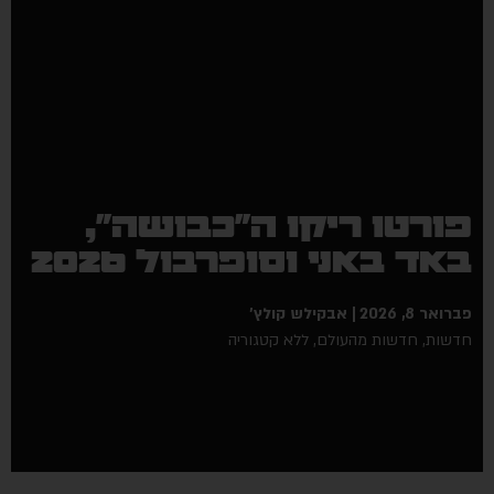
ורטו ריקו ה״כבושה״,
אד באני וסופרבול 2026
ואר 8, 2026
אבקילש קולץ'
שות
,
חדשות מהעולם
,
ללא קטגוריה