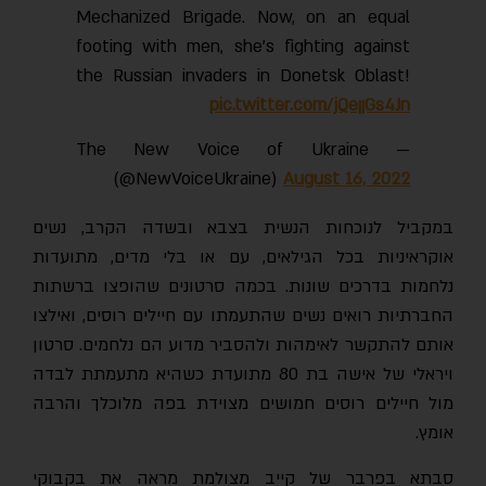
Mechanized Brigade. Now, on an equal
footing with men, she's fighting against
the Russian invaders in Donetsk Oblast!
pic.twitter.com/jQejjGs4Jn
— The New Voice of Ukraine
(@NewVoiceUkraine)
August 16, 2022
במקביל לנוכחות הנשית בצבא ובשדה הקרב, נשים
אוקראיניות בכל הגילאים, עם או בלי מדים, מתועדות
נלחמות בדרכים שונות. בכמה סרטונים שהופצו ברשתות
החברתיות רואים נשים שהתעמתו עם חיילים רוסים, ואילצו
אותם להתקשר לאימהות ולהסביר מדוע הם נלחמים. סרטון
ויראלי של אישה בת 80 מתועדת כשהיא מתעמתת לבדה
מול חיילים רוסים חמושים מצוידת בפה מלוכלך והרבה
אומץ.
סבתא בפרבר של קייב מצולמת מראה את בקבוקי