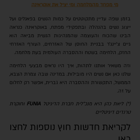
מי מפחד מהמלחמה ומי יציל את אוקראינה
בזמן שפה עדיין מתקוטטים על כמות הנשים בפאנלים ועל
ייצוג נשים בהנהלה ובתפקידי מפתח, באוקראינה כנראה
הבינו שהכוח והעוצמה שהמנהיגות הנשית מביאה הוא
גיים צ׳יינג׳ר בבניית החוסן של האזרחים, העורף האזרחי
החזק, הלחימה בשטח וההסברה העולמית בעת מלחמה.
וזה משאיר אותנו לתהות, איך היו נראים מבצעי הלחימה
שלנו כאן אם נשים היו מובילות. במדינה שבה צמרת הצבא,
הממשל, התקשורת וההסברה היא גברית, אפשר רק לחלום
על זה.
(*) ליאת כהן היא מנכ"לית חברת הדיגיטל
FUNIA
וחוקרת
טרנדים דיגיטליים
לקריאת חדשות חוץ נוספות
לחצו
כאן