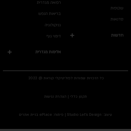
רפואה מגדרית
קיפות
בריאות הנפש
דנאות
גניקולוגיה
דשות
דימוי גוף
אלימות מגדרית
כל הזכויות שמורות לפוליטיקלי קוראת @ 2022
תקנון כללי
|
הצהרת נגישות
עיצוב:
Studio Let's Design
| פיתוח: ePlace
בניית אתרים