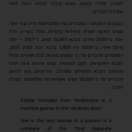
לשוויון מגדרי בצבא, ונשים קיבלו זכויות זהות לאלו
שקיבלו הגברים.
בעקבות החקיקה המספרים של המתגייסות גדלו עוד יותר,
ונשים הורשו לשרת ביחידות קרביות, כולל בשריון, חי"ר
ועוד. ב-2020 שירתו בצבא 24,897 נשים, ב-2017 – יותר
מ-23 אלף, וב-2008 היו 1,800 בלבד. נכון למרץ 2021,
המספרים מדברים על כך שנשים מהוות 22.5 אחוזים מכלל
הצבא האוקראיני. לשם השוואה, נשים מהוות 14.4 אחוז
מכוחות הצבא הפעילים בארה"ב. הדיווחים, נכון להיום,
מדברים על כ-50,000 נשים אוקראיניות שנלחמות בשדה
הקרב.
Ksenia Hutsulka from Verkhovyna is a
machine gunner in the Ukrainian army
She is the only woman in a platoon in a
company of the 72nd Separate