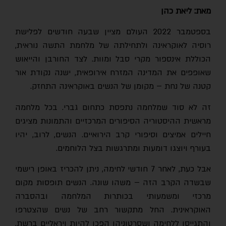
מאת: ליאת כהן
בספטמבר 2022 העולם מציין שבעה חודשים לפלישת
רוסיה לאוקראינה ולתחילתה של מלחמת התשה נוראית,
הכוללת אינספור מקרי סבל ומוות. לצד החורבן והייאוש
שאופפים את המדינה המזרח אירופאית, ישנה נקודת אור
קטנה של נחת – מקומן של הנשים באוקראינה התחזק.
זה לא סוד שמלחמה נתפסת כתחום גברי. בכל מלחמה
מראשית ההיסטוריה הסיפורים המרכזיים והתמונות מציגים
חיילים אמיצים וסיפורי קרב הירואיים. הנשים, לרוב, יהיו
בעורף ויוצגו דומעות ומתרגשות בצל הלוחמים.
אבל כעת, לאחר 7 חודשי לחימה, ניתן להכריז באופן רישמי
שבשדה הקרב הזה – משהו שונה. הנשים תופסות מקום
מרכזי ומשמעותי בכותרות המלחמה ובהסברה
האוקראינית. החל מתקשור רחב של נשים שהצטרפו
והתגייסו ללחימה ושסרטוניהן הפכו להיות ויראליים ברשת,