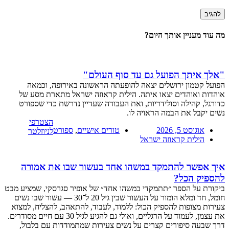
מה עוד מעניין אותך היום?
"אלך איתך הפועל גם עד סוף העולם"
הפועל קטמון ירושלים יצאה להופעתה הראשונה באירופה, וכמאה
אוהדות ואוהדים יצאו איתה. הילית קראוזה ישראל מתארת מסע של
כדורגל, קהילה וסולידריות, ואת העבודה שעדיין נדרשת כדי שספורט
נשים יקבל את הבמה הראויה לו.
הצטרפי
אוגוסט 5, 2026
טורים אישיים
,
ספורט
לניוזלטר
הילית קראוזה ישראל
איך אפשר להתמקד במשהו אחד בעשור שבו את אמורה
להספיק הכל?
ביקורת על הספר ״תתמקדי במשהו אחד״ של אופיר סגרסקי, שמציע מבט
חומל, חד ומלא הומור על העשור שבין גיל 20 ל־30 — עשור שבו נשים
צעירות מצופות להספיק הכול: ללמוד, לעבוד, להתאהב, להצליח, למצוא
את עצמן, לעמוד על הרגליים, ואולי גם להגיע לגיל 30 עם חיים מסודרים.
דרך שבעה סיפורים קצרים על נשים צעירות שמתמודדות עם בלבול,