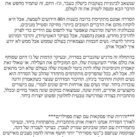
שנשאב לבינוניות בעקבות כישלון בעבר, וג'ו- היזם, זה שתמיד מחפש את
הדבר הבא ומנסה לשווק את זה לעולם.
הסדרה אמנם מתקיימת ברובה בשנות ה80 הידועים לשמצה, אבל היא
לוקחת מהם את הדברים הטובים ביותר: מוזיקה וסטייל מגניבים,
טכנולוגיה חדשה ומרגשת שאפשר עוד לתפוס עם הידיים כדי לפרק
ולהרכיב מחדש, פאנק (הסצנה, אבל בעיקר האטיטיוד), והדבר המרגש
ביותר לדעתי- נשים חכמות ועצמאיות בעולם שממש אבל ממש לא יודע
איך לאכול אותן.
בהתחלה זה מרגיש שהגברים בסדרה, ובעיקר הדמות של ג'ו היזם שסוחף
את כולם אחרי השיגעונות שלו, הם המובילים את העלילה. או שאולי זאת
קאמרון והניסיונות שלה לתת ביטוי לגאונות שלה בעולם שלא הכי מתאים
לה. אבל לא, ככל שהפרקים מתקדמים מתחדד שהלב של הסדרה הוא
נשים חזקות והחיבור ביניהן. החיבור המדהים שנוצר כשקאמרון ודונה
עובדות ביחד. שתי נשים עם אורחות חיים שונים לגמרי, עם כישורים
מקצועיים אחרים, חזות שונה, שנמצאות במקום שונה מאוד בחיים ובכלל,
מתחברות בצורה שמרגישה טבעית לחלוטין ופשוט יוצרות ביחד.
***זהירות שתי פסקאות עם קצת ספוילרים***
לאורך הסדרה אנחנו רואות אותן מתחברות, מתפתחות ביחד, ובעיקר
מתמודדות עם המון שוביניזם שנזרק לעברן. בעיקר לעברה של דונה,
שמקומה שנתפס כ"נשי מסורתי" יותר חושף אותה להמון מצבים מאיישים