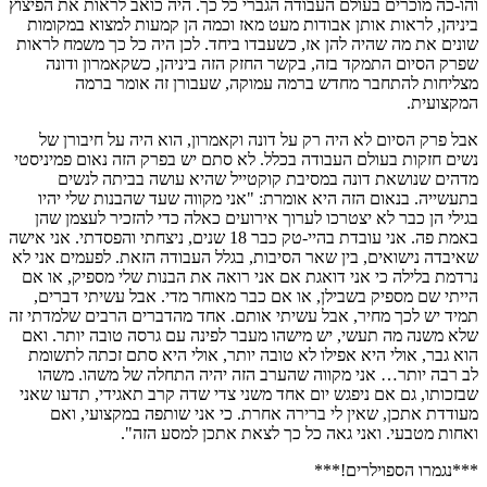
והו-כה מוכרים בעולם העבודה הגברי כל כך. היה כואב לראות את הפיצוץ
ביניהן, לראות אותן אבודות מעט מאז וכמה הן קמעות למצוא במקומות
שונים את מה שהיה להן אז, כשעבדו ביחד. לכן היה כל כך משמח לראות
שפרק הסיום התמקד בזה, בקשר החזק הזה ביניהן, כשקאמרון ודונה
מצליחות להתחבר מחדש ברמה עמוקה, שעבורן זה אומר ברמה
המקצועית.
אבל פרק הסיום לא היה רק על דונה וקאמרון, הוא היה על חיבורן של
נשים חזקות בעולם העבודה בכלל. לא סתם יש בפרק הזה נאום פמיניסטי
מדהים שנושאת דונה במסיבת קוקטייל שהיא עושה בביתה לנשים
בתעשייה. בנאום הזה היא אומרת: "אני מקווה שעד שהבנות שלי יהיו
בגילי הן כבר לא יצטרכו לערוך אירועים כאלה כדי להזכיר לעצמן שהן
באמת פה. אני עובדת בהיי-טק כבר 18 שנים, ניצחתי והפסדתי. אני אישה
שאיבדה נישואים, בין שאר הסיבות, בגלל העבודה הזאת. לפעמים אני לא
נרדמת בלילה כי אני דואגת אם אני רואה את הבנות שלי מספיק, או אם
הייתי שם מספיק בשבילן, או אם כבר מאוחר מדי. אבל עשיתי דברים,
תמיד יש לכך מחיר, אבל עשיתי אותם. אחד מהדברים הרבים שלמדתי זה
שלא משנה מה תעשי, יש מישהו מעבר לפינה עם גרסה טובה יותר. ואם
הוא גבר, אולי היא אפילו לא טובה יותר, אולי היא סתם זכתה לתשומת
לב רבה יותר… אני מקווה שהערב הזה יהיה התחלה של משהו. משהו
שבזכותו, גם אם ניפגש יום אחד משני צדי שדה קרב תאגידי, תדעו שאני
מעודדת אתכן, שאין לי ברירה אחרת. כי אני שותפה במקצועי, ואם
ואחות מטבעי. ואני גאה כל כך לצאת אתכן למסע הזה".
***נגמרו הספוילרים!***