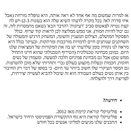
אז למרות שמשום מה אף אחד לא ראה אותה, היא טיפל'ה מורחת (אבל
איזו סדרה לא? בכל מקרה לדעתי השיא שלה הוא בעונות 2-3) ויש לה
קצת נטייה לפאטוס סביב 'רעיונות' ו'הדבר הבא' (שאם מתמסרות לזה, זה
גם יכול להיות חמוד), אני ממש ממליצה לכן לראות קוד שרוף. בגלל
הפסקול המושלם, הצילום המעניין והשונה, המשחק הרגיש והמעולה של
השחקנים שנותנים חיים לדמויות מורכבות ומרתקות. ובעיקר בגלל היא
מראה לנו נקודה בזמן שלדעתי יש בה את המקורות של המציאות שלנו
היום. כמובן מבחינה טכנולוגית (הטירוף הטכנולוגי שהוא חיינו התחיל
ממש שם) אבל גם מבחינת פמיניזם הלכה למעשה, ומעמדן של נשים
חזקות, חכמות ובעלות מקצוע בעולם גברי ותחרותי שלא מוכן להשתנות.
גם המסר העיקרי שלו חשוב ביותר עד היום- כי בסופו של דבר רק החיבור
בין אותן נשים בעולם העבודה הוא זה שיכול להביא לעשייה יצירתית,
לפריצת דרך ולהצלחה.
הידעת?
פוליטיקלי קוראת קיימת מאז 2012.
פוליטיקלי קוראת היא גוף התקשורת הפמיניסטי היחיד בישראל.
התכנים שלנו מגיעים למליוני אנשים בכל חודש