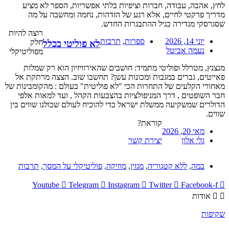
לחץ, אהבה, עבודה, חברות וציפיות בלתי אפשריות, הספר לא מציע
מדריך פרקטי לחיים, אלא רגע של הזדהות, נחמה ומחשבה על מה
שסגרסקי מגדירה כגיל ההתבגרות החדש.
רוצה להיות
יוני 14, 2026
ספרות
,
תרבות
חלק
לא פוליטי בכלל
נעמה אביטל
מפוליטיקלי
מנצנץ, מטרלל ופוליטי מתמיד: חושבים שהאירוויזיון הוא רק שמלות
פאייטים, גברים במגבות ומכונות עשן? תחשבו שוב. הצצה מרתקת אל
מאחורי הקלעים של התחרות הכי "לא פוליטית" בעולם : מהקומבינות של
חבר השופטים , דרך המניפולציות בהצבעות הקהל , ועד למאות אלפי
הדולרים שמשקיעה ממשלת ישראל כדי להוכיח לעולם שכולנו שווים בין
שווים.
קוראת?
מאי 20, 2026
גלי אלון
יצירת קשר
במה
,
ללא קטגוריה
,
מגזין
,
מוזיקה
,
פוליטיקלי על המסך
,
תרבות
Youtube
Telegram
Instagram
Twitter
Facebook-f
אודות
שקיפות