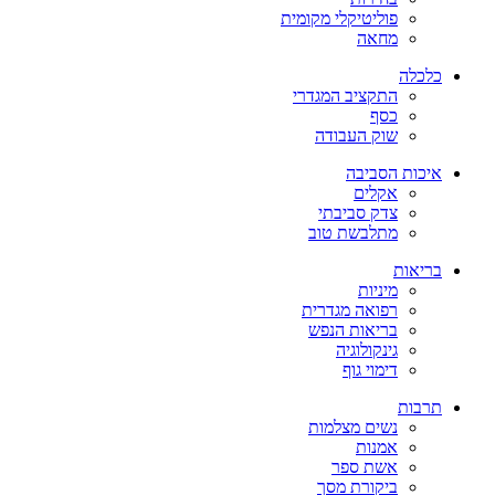
פוליטיקלי מקומית
מחאה
כלכלה
התקציב המגדרי
כסף
שוק העבודה
איכות הסביבה
אקלים
צדק סביבתי
מתלבשת טוב
בריאות
מיניות
רפואה מגדרית
בריאות הנפש
גינקולוגיה
דימוי גוף
תרבות
נשים מצלמות
אמנות
אשת ספר
ביקורת מסך