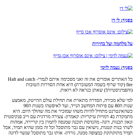
בְּפָנַיִךְ: לי דן
על מלחמה ועל בחירות
בְּפָנַיִךְ: נעמה לזימי
כל האתרים אומרים את זה ואני מסכימה איתם לגמרי- Halt and catch
fire (קוד שרוף בשמה המעוברת) היא אחת הסדרות הטובות
(והפמיניסטיות!) שאתן כנראה לא רואות.
למי שלא מכירה, הסדרה מתארת את תחילת עולם ההייטק, מאמצע
שנות ה80 עם פיתוח המחשב הנייד, ועד לאיפשהו בשנות ה90
כשהאינטרנט מתחיל להיות משהו שמזכיר את מה שהולך היום. היא
מתמקדת ב4 דמויות עיקריות: קאמרון- צעירה מרדנית עם וייב פנקיסטית
וגאון תכנות, דונה- מהנדסת תוכנה שמנסה לתמרן בין קריירה, אמהות
לשתי בנות קטנות, נישואין עם גבר מתוסכל וכל זה בזמן שהיא תמיד, אבל
תמיד מתוקתקת כמצופה ממנה, גורדון- אותו גבר מתוסכל שנשוי לדונה