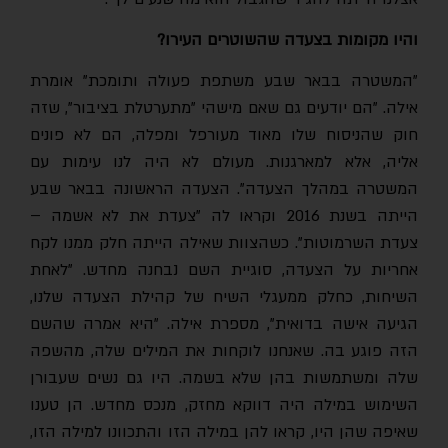
והיו מקומות בצעדה שהשוטרים העירו?
"המשטרה בבאר שבע משתפת פעולה ותומכת" אומרת
אילה. "הם יודעים גם שאם מישהי "מתערטלת בציבור", שזה
חוק שהניסוח שלו מאוד מעורפל ומפלה, הם לא פונים
אליה, אלא למארגנות. מעולם לא היה לנו עימות עם
המשטרה במהלך הצעדה". הצעדה הראשונה בבאר שבע
הייתה בשנת 2016 וקראו לה "צעדת את לא אשמה –
צעדת השרמוטות". כשהצוות שאילה הייתה חלק ממנו לקח
אחריות על הצעדה, סוגיית השם נבחנה מחדש. "לאחת
השיחות, כחלק ממעגלי השיח של קהילת הצעדה שלנו,
הגיעה אישה בדואית", מספרת אילה. "היא אמרה שהשם
הזה פוגע בה. שאנחנו לוקחות את המילים שלה, מהשפה
שלה ומשתמשות בהן שלא בשמה. היו גם נשים שעבורן
השימוש במילה היה דווקא מחזק, מנכס מחדש. הן טענו
שאיפה שהן היו, קראו להן במילה הזו והתכוונו למילה הזו,