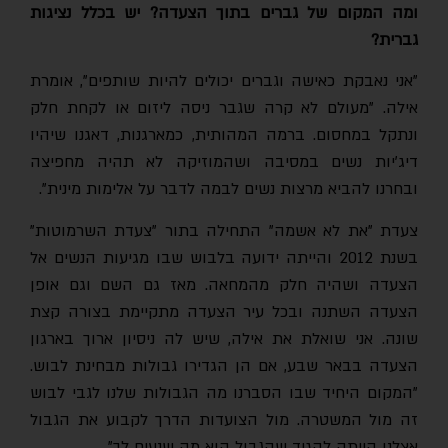
ומה המקום של גברים בתוך הצעדה? יש בכלל נציגות
גברית?
"אני נאבקת כאישה וגברים יכולים להיות שותפים", אומרת
אילה. "מעולם לא קרה שגבר ניסה ליזום או לקחת חלק
ונתקל במחסום. ברמה המהותית, כמארגנות, דאגנו שיהיו
דיג'יות נשים במסיבה ושהמוזיקה לא תהיה מחפיצה
ובחרנו להביא מרצות נשים לבמה לדבר על אלימות מינית".
צעדת "את לא אשמה" התחילה בתור "צעדת השרמוטות"
בשנת 2012 והייתה ידועה בלבוש שבו מגיעות הנשים אל
הצעדה ושהיה חלק מהמחאה. מאז גם השם וגם אופן
הצעדה השתנה ובכל עיר הצעדה מתקיימת בצורה קצת
שונה. אני שואלת את אילה, שיש לה ניסיון ארוך בארגון
הצעדה בבאר שבע, אם הן הגדירו גבולות מבחינת לבוש.
"המקום היחיד שבו הסברנו מה הגבולות שלנו לגבי לבוש
זה מול המשטרה. מול הצועדות הדרך לקבוע את הגבול
אצלנו הייתה להגיד שהגבול הוא מה שנעים לך".