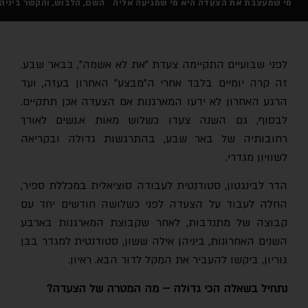
מי שמעצבת את הצעדה היא מי שמגיעה אליה
השם, הלבוש, והקשר ביניה
לפני שבועיים התקיימה צעדת "את לא אשמה", בבאר שבע.
זה קרה יומיים בלבד אחרי ה"מבצע" האחרון בעזה, ועד
הרגע האחרון לא ידעו המארגנות אם הצעדה אכן תתקיים.
לבסוף, גם השנה צעדו כשלוש מאות א.נשים לאורך
רחובותיה של באר שבע, בהתרגשות גדולה ובקריאה
לשוויון מגדרי.
הדר לבינגטון, סטודנטית לעבודה סוציאלית במכללת ספיר,
החלה לעבוד על הצעדה לפני כשלושה חודשים יחד עם
קבוצה של מתנדבות, לאחר שקבוצת המארגנות בארבע
השנים האחרונות, ביניהן אילה ששון, סטודנטית למגדר בבן
גוריון, ביקשו להעביר את המקל לדור הבא. ראיון.
נתחיל בשאלה הכי גדולה – מה המטרה של הצעדה?