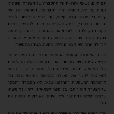
"גם היום, כשאני אחראית על ההסברה של הצעדה, קשה לי
לענות על זה", אומרת הדר. "מבחינתי, המחאה הזו היא
קודם כל מרחב עבור עצמי, עוד לפני הדרישות לשינוי
מדיניות. קודם כל, ברמה האישית זה מרחב להשמיע בו את
הקול הזה, ולהזכיר לעצמי את המהות כדי להמשיך לפעול
במשך השנה. אחרי הכל, הצעדה היא יום אחד – והמטרה
הגדולה יותר היא ליצור קהילה, תנועה, משהו מתמשך".
השנה האחרונה, עמוסת המחאות והרפורמות המשפטיות,
הביאה לפתחן של צועדות באר שבע את שאלת הפוליטיות
של המחאה. 'בונות אלטרנטיבה', מספרת הדר, הציעו
למארגנות לקשר את הצעדה למחאות במוצאי שבת נגד
הרפורמה המשפטית. "החלטנו שלא", היא מסבירה. "המסר
של הצעדה הוא רוחבי, בלי קשר לשמאל או לימין. זה משהו
שרבים יכולים להתחבר אליו ואנחנו לא רוצות לשנות את
זה".
אבל בסופו של דבר ממשלת ימין היא זו שהפילה את חוק