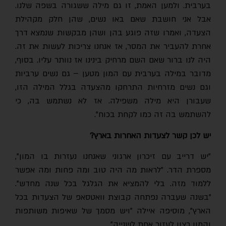
בערבית. ולמען האמת, זו גם מילה ששגורה בשפה שלנו.
אבל אני חושבת שאם באו נשים, שהן חלק מקהילת
הצעדה, ואמרו שזה פוגע בהן ושהן מבקשות שנמצא דרך
אחרת להעביר את המסר, אז אנחנו צריכות לעשות את זה.
היה לנו ברור שאם השם מרחיק בינינו אז נוותר עליו. בסוף,
מדובר במילה בערבית עם המון מטען – גם נשים ערביות
וגם נשים מזרחיות התרחקו מהצעדה בגלל המילה הזו,
שעבורן היא מילה משפילה. אז לא נשתמש בה, כי
להשתמש בה זה כמו לקחת בכוח".
יש לכן קשר לצעדות האחרות בארץ?
"יש דרייב עם זיכרון ארגוני שאנחנו נעזרות בו המון",
מספרת הדר. "לראות מה היה טוב ומה פחות ומה אפשר
ללמוד מזה. בלי להמציא את הגלגל בכל שנה מחדש".
"בשנה שעברה נפתחה קבוצת וואטסאפ של הצעדות בכל
הארץ", מוסיפה איילה "ויש מסמך של שאיפות משותפות
והמון רצון לעזור אחת לשנייה".