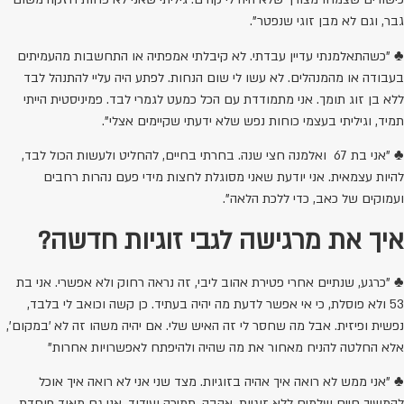
גבר, וגם לא מבן זוגי שנפטר".
♣ "כשהתאלמנתי עדיין עבדתי. לא קיבלתי אמפתיה או התחשבות מהעמיתים
בעבודה או מהמנהלים. לא עשו לי שום הנחות. לפתע היה עליי להתנהל לבד
ללא בן זוג תומך. אני מתמודדת עם הכל כמעט לגמרי לבד. פמיניסטית הייתי
תמיד, וגיליתי בעצמי כוחות נפש שלא ידעתי שקיימים אצלי".
♣ "אני בת 67 ואלמנה חצי שנה. בחרתי בחיים, להחליט ולעשות הכול לבד,
להיות עצמאית. אני יודעת שאני מסוגלת לחצות מידי פעם נהרות רחבים
ועמוקים של כאב, כדי ללכת הלאה".
איך את מרגישה לגבי זוגיות חדשה?
♣ "כרגע, שנתיים אחרי פטירת אהוב ליבי, זה נראה רחוק ולא אפשרי. אני בת
53 ולא פוסלת, כי אי אפשר לדעת מה יהיה בעתיד. כן קשה וכואב לי בלבד,
נפשית ופיזית. אבל מה שחסר לי זה האיש שלי. אם יהיה משהו זה לא 'במקום',
אלא החלטה להניח מאחור את מה שהיה ולהיפתח לאפשרויות אחרות"
♣ "אני ממש לא רואה איך אהיה בזוגיות. מצד שני אני לא רואה איך אוכל
להמשיך חיים שלמים ללא זוגיות, אהבה, תמיכה ועידוד. אני גם מאוד פוחדת