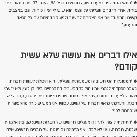
♣ "התאלמנתי לפני כמעט תשעה חודשים בגיל 56, לאחר 37 שנים מאושרים
ביחד. אחד הדברים שגליתי על עצמי הוא שיש לי המון כוחות, וגם במצבים
קשים והתמודדויות אני מצליחה לחשוב ולפעול בבהירות עם כל הכאב
והגעגוע".
אילו דברים את עושה שלא עשית
קודם?
♣ "המסוגלות הכי חשובה ומשמעותית שגיליתי היא היכולת לעשות חברות.
בעבר הפקדתי לגמרי את ניהול כל הקשרים החברתיים בידי בן זוגי, ולא ידעתי
שאוכל לצעוד בכוחות עצמי. אני בטוחה שהפכתי יותר פמיניסטית, עד כה לא
הבנתי והערכתי כראוי חברות של נשים. עכשיו אני ממש שיכורה מהאפשרות
שנפתחה לפני".
♣ "התחלתי ליצור ולתחזק מעגלים חדשים של חברות נשים: קבוצת אלמנות,
שכנות, חברות. ואני לא לבד. ואני מזמינה גם זוגות של חברים חדשים. אלה
כישורים שצמחו מצורך שלא היה לי קודם. גיליתי שאני לא פחות חזקה משום