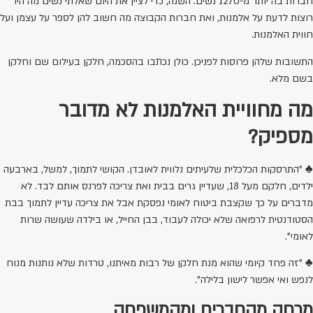
חברות בה יותר מ-1270 נשים. השנה, כדי לציין את היום שאלתי נשים מה היו
רוצות לדעת על אלמנוּת, ואת חברות הקבוצה מה חשוב להן לספר על עצמן ועל
חווית האלמנוּת.
התשובות שלהן פרוסות לפניכן. כולן נכתבו בהסכמה, חלקן בעילום שם וחלקן
בשם מלא.
מה מחוויית האלמנות לא מדובר
מספיק?
♣ "התרסקות הכלכלית שלעיתים נלווית לאובדן. הקושי לתמוך, למשל, בארבעה
ילדים, חלקם מעל 18, שעדיין גרים בבית ואת צריכה לפרנס אותם לבד. לא
מדברים על כך שקצבת ביטוח לאומי נפסקת אבל את צריכה עדיין לתמוך בבת
הסטודנטית לרפואה שלא יכולה לעבוד, בבן החייל, או בילדה שעושה שרות
לאומי".
♣ "זה פחד קיומי שהוא מנת חלקן של רבות מאיתנו, טרדות שלא נותנות מנוח
לנפש ואי אפשר לישון בלילה".
מרחק מהחברים ומהמשפחה