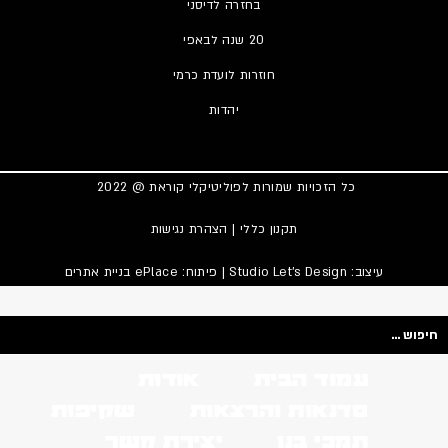
בחזרה לדיסני
20 שנה לבאפי
חוזרות לועדת כרמי
יהדות
כל הזכויות שמורות לפוליטיקלי קוראת @ 2022
תקנון כללי
|
הצהרת נגישות
עיצוב:
Studio Let's Design
| פיתוח: ePlace
בניית אתרים
Searc
..
עמוד הבית
אודות
סדנאות והרצאות
שקיפות
תמכי בנו
יצירת קשר