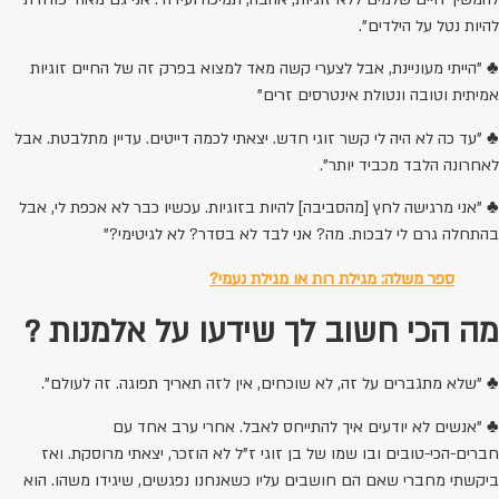
להיות נטל על הילדים".
♣ "הייתי מעוניינת, אבל לצערי קשה מאד למצוא בפרק זה של החיים זוגיות
אמיתית וטובה ונטולת אינטרסים זרים"
♣ "עד כה לא היה לי קשר זוגי חדש. יצאתי לכמה דייטים. עדיין מתלבטת. אבל
לאחרונה הלבד מכביד יותר".
♣ "אני מרגישה לחץ [מהסביבה] להיות בזוגיות. עכשיו כבר לא אכפת לי, אבל
בהתחלה גרם לי לבכות. מה? אני לבד לא בסדר? לא לגיטימי?"
ספר משלה: מגילת רות או מגילת נעמי?
מה הכי חשוב לך שידעו על אלמנות
?
♣ "שלא מתגברים על זה, לא שוכחים, אין לזה תאריך תפוגה. זה לעולם".
♣ "אנשים לא יודעים איך להתייחס לאבל. אחרי ערב אחד עם
חברים-הכי-טובים ובו שמו של בן זוגי ז"ל לא הוזכר, יצאתי מרוסקת. ואז
ביקשתי מחברי שאם הם חושבים עליו כשאנחנו נפגשים, שיגידו משהו. הוא