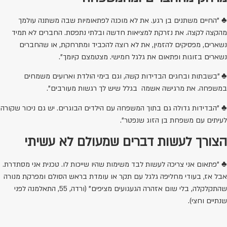
♣ "החיים משתנים בן רגע. את לא מוכנה לפתאומיות שבה משתנה עולמך
מהקצה לקצה. את נזרקת למציאות חדשה ובלתי נתפסת. החברים לא תמיד
נשארים, מפסיקים להזמין, את לא רוצה להכביד ומתרחקת, או שהחברים
נשארים בזוגות ופתאום את גלגל חמישי. מצטמצם קיומך".
♣ "בשבתות ובחגים הבדידות קשה, וגם בימי הולדת וארועים משמחים
במשפחה. את מרגישה אשמה בגלל שיש לך רגשות מעורבים".
♣ "הבדידות גדולה גם בתוך המשפחה עם הילדים הבוגרים. יש גם ניכור שקורה
לעיתים עם משפחת בן הזוג שנפטר".
הצורך לעשות דברים שמעולם לא עשיתי
♣ "פתאום אני צריכה לעשות לבד משימות שהיו שייכות לו. טכנית אני מסתדרת.
אבל אז, בעודי מחליפה גלגל עם תקר או עומדת בראש הסולם ומפרקת מנורה
שהתקלקלה, בלי שום אזהרה הגעגועים מציפים" (ורדה, 55, התאלמנה לפני
שנתיים וחצי).