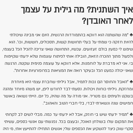
איך השתנית?
מה גילית על עצמך
לאחר האובדן?
♣ "מה שהשתנה הוא דווקא בהתמודדות הרגשית. היום אני מבינה שיכולתי
להיות חזקה כי שמתי על בעלי תחושות קשות, תסכולים, חששות, וכו'. הוא
שימש לי כמעין בולם זעזועים. עכשיו, התחושה שאני צריכה להכיל הכל בעצמי,
ולפעול מתוך ההכרה הזאת, הובילה אותי לפיתוח עוצמות שלא ידעתי שקיימות
בי. אני לא מדברת על לוחמנות. אלא דווקא על עוצמה פנימית שקטה. הרגשה
שאני יכולה כמעט הכל ובעיקר רואה את המציאות בפרופורציות אחרות".
♣ "האבל והחוסר הם נכות לתמיד, אבל גיליתי שחברת עצמי היא מיוחדת
ומחזקת. גיליתי כוחות ויכולות. נסעתי לבד לחודש ליפן, יש משהו מיוחד ומהנה
בשקט ולעיתים גם מטריד. אני מודה על מה שהיה, כל יום. הייתי נשואה באושר
חמישים שנה ונשארתי לבדי, בלי חברי הטוב והאהוב".
♣ "תמיד ידעתי שיש בי חוזק, אבל לא ידעתי עד כמה. מבלי לשים לב לקחתי
את המקום שלו בשולחן האוכל, ובעצם בכל. נפגשתי עם אנשי כספים, עשיתי
סקרי שוק כיצד להשקיע את הכספים שלי; אנשים התחילו להתייעץ אתי, מי היה