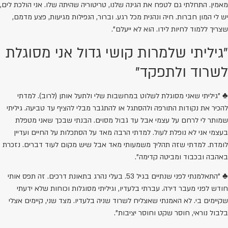
מאמין. התחלתי גם לטפח את הגינה שלנו, טריטוריה שהיתה שלו. אני הולכת לים,
יש לי המון חברות. חיה ונהנית מכל רגע. וברור, הנפילות מגיעות, פצע מדמם,
שצריך ללמוד לחיות לידו. הוא לא ייעלם".
"גיליתי שלמרות קושי גדול אני מסוגלת
לשרוד ולתפקד"
♣ "גיליתי שאני מסוגלת לשלוט במחשבות שלי ולתעל אותן (לרוב). למדתי
להכיר את נקודות התורפה ולהסתגל או להתגבר מבלי להציף עד טביעה. גיליתי
שמותר לי לרחם על עצמי אבל עד גבול מסוים. הבנתי שבכך שאני מטפלת
בעצמי אני לא נופלת לעול. למדתי הרבה מאד על הסתכלות על החיים ועדיין
לומדת. למדתי שזה תהליך משמעותי מאד אבל שיש מקום לעוד דברים. נזכרת
באהבה ובכבוד ומביטה קדימה".
♣ "התאלמנתי לפני שנתיים בגיל 53. בעלי נהרג בתאונת דרכים. זה תפס אותי
חודש לפני מעבר דירה. עברתי בלעדיו, וגיליתי מסוגלות וכוחות שלא ידעתי
שקיימים בי. לא האמנתי שאצליח לשרוד שניה בלעדיו. מצד שני, קיימים אצלי
בלבול נוראי, חוסר שקט וחוסר יציבות".