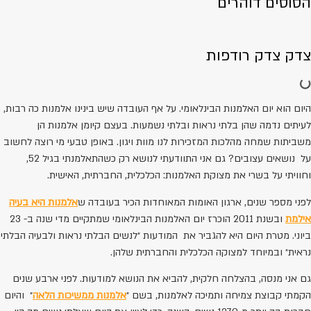
הסוסים דוהרים
צדק צדק רודפות
היום הוא יום האלמנות הבינלאומי. על אף העובדה שיש בינינו אלמנות כה רבות,
לעיתים נדמה שהן בלתי נראות ובלתי נשמעות. בעצם קיומן אלמנות הן
משביתות שמחה מהלכות המזכירות לנו מוות ויגון. באופן טבעי מי רוצה לחשוב
על נושאים עצובים? גם אני התוודעתי לנושא רק כשהתאלמנתי בגיל 52,
וחוויתי על בשרי את מצוקת האלמנות: הכלכלית, החברתית, האישית.
לפני מספר שנים, ארגון האומות המאוחדות הכיר בעובדה ש
אלמנות היא בעיה
אילמת
ובשנת 2011 הוכרז יום האלמנות הבינלאומי שמתקיים מדי שנה ב- 23
ביוני. מטרת היום היא להגביר את המודעות ״לנשים הבלתי נראות ולבעיה הבלתי
נראית״ ובמיוחד למצוקה הכלכלית והחברתית שלהן.
גם אני מנסה, בהצלחה חלקית, להביא את הנושא למודעות. לפני ארבע שנים
הקמתי קבוצת צמיחה ותמיכה לאלמנות, בשם ״
אלמנות ממשיכות הלאה
״ והיום