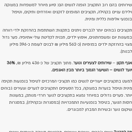
שירותים בהם רוב התקציב הופנה לנשים הם: סיוע מיוחד למשפחות במצוקה
וילידם עניים בקהילה, תקציבים המופנים לזקנים ואזרחים ותיקים, וטיפול
בנפגעי אלימות כללית ומינית.
תקציבים גבוהים יותר לגברים ניתנים בתקנות: השתתפות בהחזקת ילדי רווחה
במעונות יום ומשפחתונים, אימוץ ילדים, תכנית לקליטת עולי אתיופיה. פער גדול
מצוי בהחזקת ילדים בפנימיות (כ-562 מיליון ₪ לבנים לעומת כ-396 מיליון
לבנות).
אגף תקון
–
שירותים לצעירים ונוער
. מתוך תקציב של כ-436 מיליון ₪,
36%
יועד לנשים – השיעור הנמוך ביותר מבין האגפים.
למעט בתקציבים ייעודיים לנשים כמו תקציבי המרכזים לטיפול בנפגעות תקיפה
מינית וטיפול בנערות במצוקה, בכל הסעיפים התקציבים לנערים וצעירים גבוהים
יותר. פערים גדולים במיוחד נמצא בתקציבים לנוער חרדי מנותק, במעונות
חסות הנוער, בטיפול בנפגעי/ות התמכרויות (במסגרות ובקהילה), במסגרות
שיקום נוער ובשירות המבחן למבוגרים.