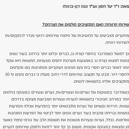
מאת: ד"ר יעל חסון ועו"ד נוגה דגן-בוזגלו
שירותי הרווחה: האם התקציבים הולמים את הצרכים?
מחקרים מצביעים על החשיבות של פיתוח שירותים רגישי מגדר לנזקקים/ות
לשירותי רווחה.
כך למשל כשמדובר בחסרי קורת גג, גברים יבלטו יותר ברחוב בעוד נשים
נוטות למצוא קורת גג באמצעות מערכות יחסים פוגעניות. התוצאה היא שקל
יותר לאתר גברים חסרי בית והם הנהנים העיקריים מפתרונות כמו מקלטים
לחסרי דיור. מבט על תקצוב שירותים לדרי רחוב מעלה כי גברים נהנים פי 10
מתקציבים אלחו בהשוואה לנשים.
כשמדובר במצוקות של נערים/ות וצעירים/ות, נערים וצעירים במצוקה בולטים
יותר במרחב הציבורי בהשוואה לנערות וצעירות המביעות מצוקה בדרכים
שונות. חרדות וקשיים של נערות מתבטאים יותר בהפרעות אכילה והפרעות
נפשיות ובריחה מהבית בעוד נערים נוטים יותר לביטוי של הפרעות התנהגות
ואלימות. ככלל, נערות וצעירות מושכות את תשומת הלב של גורמי טיפול כאשר
הן נמצאות במצוקה אקוטית. משום כך קל יותר לזהות ולספק שירותים לנערים