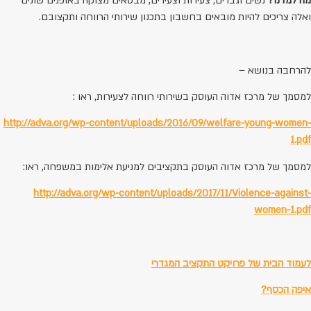
מה למדנו?
נשים וגברים, צעירות וצעירים, מבטאים מצוקה באופנים שונים
ואלה צריכים להיות מובאים בחשבון בתכנון שירותי הרווחה ותקצובם.
להרחבה בנושא –
למסמך של מרכז אדוה העוסק בשירותי רווחה לצעירות, ראו :
http://adva.org/wp-content/uploads/2016/09/welfare-young-women-
1.pdf
למסמך של מרכז אדוה העוסק בתקציבים למניעת אלימות במשפחה, ראו:
http://adva.org/wp-content/uploads/2017/11/Violence-against-
women-1.pdf
לעמוד הבית של פרויקט התקציב המגדרי
איפה הכסף?