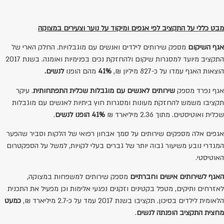
מבט כללי על התקציב לפי אגפים ומיקוד על נוער וצעירים במצוקה
אגף השיקום
מספק שירותים לילדים ואנשים עם מוגבלויות. החלק הארי של
התקציב מיועד למסגרות שיקום ולהחזקת נכים בפנימיות ואומנה. בשנת 2017
הוצאות האגף עמדו על כ-827 מיליון ₪,
41%
מהם הופנו
לנשים.
אגף נפרד מספק
שירותים לאנשים עם מוגבלות שכלית התפתחותית
. עיקר
תקציבו משמש להחזקת מעונות ומסגרות חוץ ביתיות לאנשים עם מוגבלות
שכלית ואוטיסטים. מתוך 2.36 מיליארד ₪
41% הופנו לנשים
.
אגפים אלה מספקים שירותים על סמך אבחון רפואי של הלקות וסביר שהפער
המגדרי נובע משיעור גבוה יותר של גברים בעלי לקויות, למשל על הספקטרום
האוטיסטי.
האגף לשירותים אישים וחברתיים
מספק שירותים למשפחות במצוקה,
לאזרחים ותיקים, מטפל בקטינים וזקנים נפגעי אלימות וכן מפעיל את התכנית
הלאומית לילדים בסיכון. תקציבו בשנת 2017 עמד על כ-2.7 מיליארד ₪,
כמעט
מחצית התקציב הופנתה לנשים
.