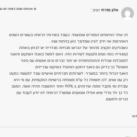
21 אוגוסט 2018 בשעה 14:39
אלון מזרחי
הגיב:
זה אחד הניתוחים המוזרים שפגשתי. כעובד בשירותי הרווחה בעשרים השנים
האחרונות אני חייב לציין שמדובר כאן בניתוח שגוי.
כשבודקים תקציב מהחור של הגרוש מבחינה מגדרית יש לבחון באותה
קטגוריה כמה נשים נזקקות לשירות הזה. האם למשל באגפי השיקום והאגף
למוגבלות שכלית והתפתחותית יש יותר גברים נכים ואנשים עם פיגור
מנשים? כך בדיוק גם באגף התקון המטפל בשיקום עבריינים.
האגף הגדול ביותר במשרד- לשרותים חברתיים ואישיים עובד למעשה כמעט
רק עם נשים. לכו תשאלו כל עו"ס משפחה ברשויות המקומיות, עם מי היא
עובדת ומי מקבל ממנה שירותים, ב 90% ויותר התשובה תהיה אשה. המצב
כל כך חד צדדי שיש אפילו שטוענים שמשרד הרווחה לא יודע לעבוד עם
גברים ולמענם.
הגב