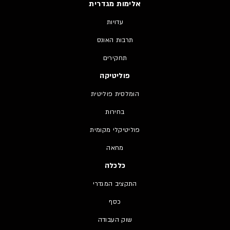
אלימות מגדרית
עדויות
תרבות האונס
תחקירים
פוליטיקה
הומלסית פוליטית
בחירות
פוליטיקלי מקומית
מחאה
כלכלה
התקציב המגדרי
כסף
שוק העבודה