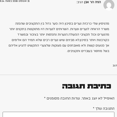
21 אוגוסט 2018 בשעה 8:14
הניה הר אבן
הגיב:
מהניסיון שלי כרכזת נערים בסיכון היה פער גדול בין התקציבים שהפנה
משרד הרווחה לנערים ונערות. השרותים לנערות היו מתוקננות בתקנים יותר
מהנערים וכנל תקציבי הפעולה.הנערות נתפסות יותר בציבור ובמשרד
כקורבנות ויותר בסיכון.לא מבינים שיש נערים רבים שלא תמיד הם אלימים
אך פגועים קשות ולא מאובחנים עם מצוקות שלצערי התקשינו להגיע אליהם
בשל מחסור בעובדים ותקציבים.
הגב
כתיבת תגובה
האימייל לא יוצג באתר.
שדות החובה מסומנים
*
התגובה שלך
*