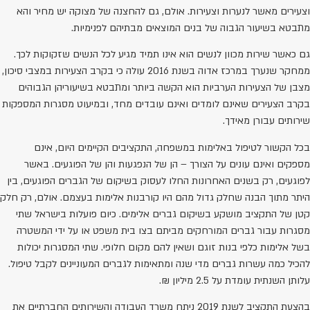
וצעירים מאשר לנערות וצעירות. אולם, גם להחצנה של מצוקה יש מחיר והא
מתבטא בשיעור הגבוה של בנים המוצאים מבתיהם לפנימיות.
גם כאשר שירות מכוון לנשים הוא אינו תמיד מגיע לכל הנשים שזקוקות לכך.
ממחקר שנערך במרכז אדוה בשנת 2016 עולה כי בקרב הצעירות במצבי סיכון,
מצבן של הצעירות הערביות הוא הקשה ביותר ומתבטא בשיעוריהן הגבוהים
בקרב הצעירים שאינם לומדים ואינם עובדים מחד, ובמיעוט מסגרות המספקות
שירותים עבורן מאידך.
בכל הקשור לטיפול באלימות במשפחה, התקציבים הקיימים היום, אינם
מספקים ואינם עונים על הצורך – הן של הנפגעות והן של הפוגעים. באשר
לפוגעים, רק בשנים האחרונות החלו לעסוק בשיקום של הגברים הפוגעים, בין
היתר מתוך הבנה שחלק גדול מהם היו קורבנות אלימות בעצמם. אולם, רק חלק
קטן של התקציב מושקע בשיקום גברים אלימים. כיום פועלות בישראל שתי
מסגרות עבור גברים המורחקים מביתם בצו בית משפט או על ידי המשטרה
בשל אלימות כלפי בנות זוגם ושאין להם מקום חלופי. שתי המסגרות יכולות
להכיל כמה עשרות גברים מדי שנה ומתאימות לגברים המעוניינים לקבל טיפול.
עלותן השנתית עומדת על 2.5 מיליון ₪.
בהצעת התקציב לשנת 2019 ניתח משרד העבודה והשירותים החברתיים את