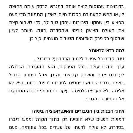
בקבוצות שמנסות לנצח אותם במגרש, לרסק אותם מחוצה
לו, או ממש להעמידם בסכנת חיים. לאיזון התמונה מדי פעם
מפציע בין שחקני היריבות שחקן טוב לב, כדי לשבור קצת
את העולם הצ'אק נוריסי שהסדרה בונה. מיותר לציין
שבסוף כל פרק האדומים הטובים מנצחים, כן? כן.
למה כדאי לראות?
טוב, קודם כל אפשר ללמוד הרבה על כדורגל…
ערך יפה שעולה בכל הפרקים, הוא ההערכה הגדולה
לעבודת צוות ומשחק קבוצתי והוגן. אבל היתרון הגדול
באמת בסדרה הוא שיחסית לסדרות 'בנים' רבות, היא לא
אלימה ולא מעריצה לחימה. עיקר התחרותיות בה מתנקזת
אל הספורט במגרש.
אחוז הבנות בין הגיבורים והאינטראקציה ביניהן
דמויות הנשים שלא הופיעו רק בתוך הקהל וממש דיברו
בסדרה, לא עולה לדעתי על עשרים בכל עונותיה. פעם