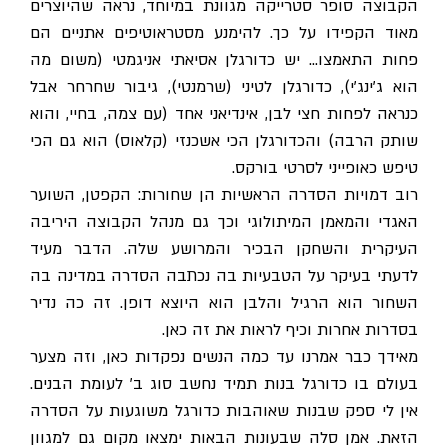
הקבוצה סופר סטרייקה מגוונת במיוחד, נראה שהיוצרים
מאוד הקפידו על כך. להימנע מסטראוטיפים אתניים הם
פחות התאמצו… יש כדורגלן אסיאתי אניגמטי (משום מה
הוא ג'ינג'י), כדורגלן לטיני (שרמנטי), גיבור שחרחר אבל
כנראה לפחות חצי לבן, אינדיאני אחד (עם צמה, בחיי, והוא
שותק הרבה) והכדורגלן הכי אשכנזי (קלאוס) הוא גם הכי
טיפש כאופייני לסרטי בורקס.
רוב דמויות הסדרה הראשיות הן שחורות: הקפטן, השוער
האגדי והמאמן המיתולוגי וכך גם מנהל הקבוצה היריבה
העיקרית והשחקן הבכיר והמרושע שלה. הדבר מעיד
לדעתי בעיקר על הטבעיות בה נכתבה הסדרה במדינה בה
השחור הוא הרגיל והלבן הוא היוצא דופן. זה כה נדיר
בסדרות אחרות וכיף לראות את זה כאן.
מאידך כבר אמרנו עד כמה הנשים נפקדות כאן, וזה מצער
בעולם בו כדורגל בנות תמיד נחשב סוג ב' לעומת הבנים.
אין לי ספק שבנות שאוהבות כדורגל משוגעות על הסדרה
הזאת. אמן סלה שבעונות הבאות ימצאו מקום גם למגוון