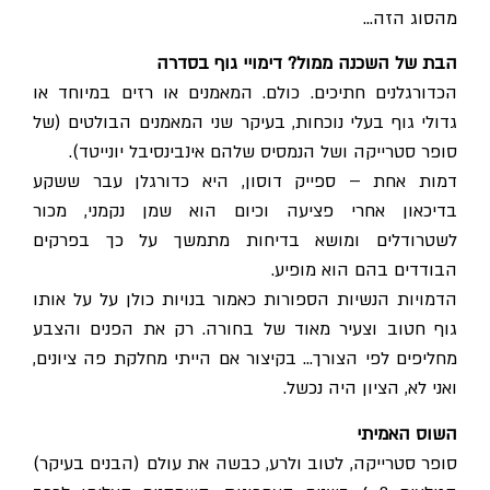
מהסוג הזה…
הבת של השכנה ממול? דימויי גוף בסדרה
הכדורגלנים חתיכים. כולם. המאמנים או רזים במיוחד או
גדולי גוף בעלי נוכחות, בעיקר שני המאמנים הבולטים (של
סופר סטרייקה ושל הנמסיס שלהם אינבינסיבל יונייטד).
דמות אחת – ספייק דוסון, היא כדורגלן עבר ששקע
בדיכאון אחרי פציעה וכיום הוא שמן נקמני, מכור
לשטרודלים ומושא בדיחות מתמשך על כך בפרקים
הבודדים בהם הוא מופיע.
הדמויות הנשיות הספורות כאמור בנויות כולן על על אותו
גוף חטוב וצעיר מאוד של בחורה. רק את הפנים והצבע
מחליפים לפי הצורך… בקיצור אם הייתי מחלקת פה ציונים,
ואני לא, הציון היה נכשל.
השוס האמיתי
סופר סטרייקה, לטוב ולרע, כבשה את עולם (הבנים בעיקר)