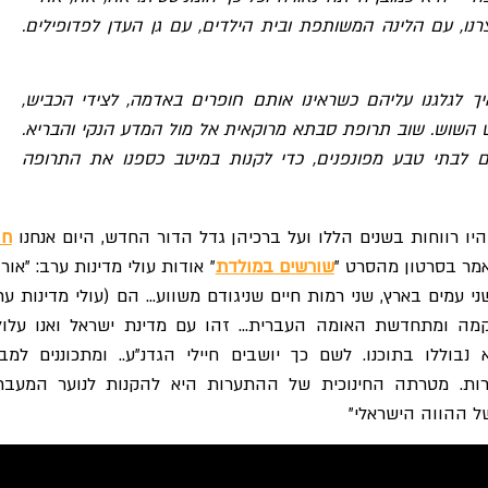
ו, עם הלינה המשותפת ובית הילדים, עם גן העדן לפדופילים.
איך לגלגנו עליהם כשראינו אותם חופרים באדמה, לצידי הכביש,
 השוש. שוב תרופת סבתא מרוקאית אל מול המדע הנקי והבריא.
ים לבתי טבע מפונפנים, כדי לקנות במיטב כספנו את התרופה
 רווחות בשנים הללו ועל ברכיהן גדל הדור החדש, היום אנחנו
חו
אמר בסרטון מהסרט "
שורשים במולדת
" אודות עולי מדינות ערב: "אור
ני עמים בארץ, שני רמות חיים שניגודם משווע… הם (עולי מדינות ער
מה ומתחדשת האומה העברית… זהו עם מדינת ישראל ואנו עלול
בוללו בתוכנו. לשם כך יושבים חיילי הגדנ"ע.. ומתכוננים למב
ות. מטרתה החינוכית של ההתערות היא להקנות לנוער המעבר
של ההווה הישראלי"