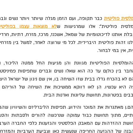
לסית פוליטית
כבר תקופה, ועם הזמן מגלה שיותר ויותר נשים וגבר
לסית פוליטית": אלו שמרגישות ש
לא מוצאות עצמן בפוליטי
בלת אותנו לדיכוטומיות של שמאל, אשכנז, מרכז, מזרח, דתיות, חרדיו
נו זהות פוליטית היברידית. לכל מי שרוצה לאחד, למשל בין מזרחיו
 אין במי לבחור.
ומלסיות הפוליטיות מגוונת והן מגיעות החל ממטה הליכוד, ו
ר בין כולןם עד כה הוא שאלו נשים וגברים שתפיסות פמיניסטי
ם לא בהכרח גדלו בבית שזו השיחה בו, אין שם ניגון של ישראל היש
ה היא עכשיו. הן לאו דווקא ממשיכות את השיחה של הוריהם 
בבים בפטרונות, תחושת עליונות ואדנות הבית.
ם.ן מאתגרות את המוכר והידוע. תפיסות הליברליזם והשיוויון שהגי
תיים, מתוך תחושת כבוד עמוקה שנרכשה להורים ולסבתות והסב
חושת ההזדהות עם המאבק הפלסטיני והגזענות כלפי החברה הערב
בנה של ההגזעה החריפה שנעשית כאן וצביעת הערביות והמזרחי