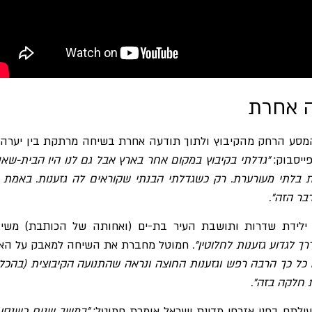
 אחרת
סע הרחק מהקיבוץ ולתוך תודעה אחרת בשיחה מרתקת בין יערה 
ייסבוק:
"גדלתי בקיבוץ במקום אחר בארץ אבל גם לנו היו הבית-שאנ
ת בלתי מעורערת. רק כשגדלתי הבנתי שקוראים לה גזענות. באמת 
בר הזה".
 ילידת שדרות ותושבת העיר בת-ים (ואחותה של הכותבת) משי
ך לגדוע גזענות לחלוטין".
חמוטל מחברת את השיחה למאבק על האס
כל כך הרבה רפש וגזענות החוצה ונראה שהתנועה הקיבוצית (בהכל
 חלקה בזה".
ילתם בפני אזרחי מדינת ישראל אומרת חמוטל:
"במשך שנים כשנסע