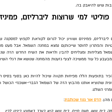
ות שיש להיאבק בה.
וליטי למי שרוצות ליברליזם, פמיניז
ליברליזם, פמיניזם ושוויון יכול לגרום לקורא.ת לקפוץ למסקנה ש
טיות והפתרון לחוסר שייכותןם נמצא במחנה השמאל. אבל מעט מא
אל מצליחות ומצליחים להבין ולראות את השיח החדש הזה שנו
בעבע כל עוד ממשיכה לצוף גזענות מהמחנה שנושא את דגלי השיווי
כיר בתופעות הללו מפיחות תקווה שיכול להיות כאן בסוף בסיס ח
נית שתוציא אותנו מהבוץ הזה של השמאל הגברי-אשכנזי הכושל ו
מרני השלט.
 מהן.
הדס אור גנוז
שכותבת
:
מק בית שאן. מעוז חיים. בית שאן היא בערך באמצע בינינו לבין