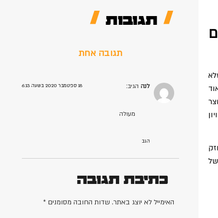
תגובות
ם
תגובה אחת
לא
לנה
הגיב:
18 ספטמבר 2020 בשעה 6:13
וד
צר
ון
מעולה
הגב
זק
של
כתיבת תגובה
האימייל לא יוצג באתר.
שדות החובה מסומנים
*