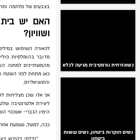
בצבעים של מלחמה ותרב
האם יש בית פ
ושוויון?
לכאורה השימוש במילים 
מדובר בהומלסיות פולי
כשאזרחית נורמטיבית מגיעה לכלא
מהמשתייכים למחנה השמ
כאן מתחת לפני השטח ומ
והסוציאליזם.
אך אלו שכן מצליחות לה
ליצירת אלטרנטיבה שלטו
הימין הגברי- אשכנזי הש
ככה, למשל, נשמעת אחת
נשים חוקרות ביטחון, נשים עושות
ביטחון
"גדלתי בקיבוץ בע