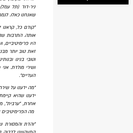
ניר-דוד (תל עמל).
שאנחנו כאלו. לגמר
"קודם כל, קראנו 
אותה. התרבות שהם
היו פרימיטיביים, 
זאת טוב יותר מבני
וטובי בנינו ובנו
ושירי מולדת. אני
העדיים".
"מה ידענו על שיר
ידענו שהיא קיימת
אחרת, "ערבית", מ
מה הפרימיטיבים ה
"והדת והמסורת ש
התעקשנו לדבוק בה