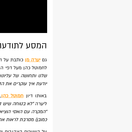
המסע לתודעה
גם
יערה
מן
כותבת על המ
לחמוטל כהן מעל דפי הפ
שלנו ותחושה של עליונו
יודעת איך עוקרים את הד
באותו דיון
חמוטל כהן
,
ליערה
"לא בטוחה שיש דר
"המקרה עם האסי הוציא 
כמובן) מסרבת לראות את
על השערים הצהובים ונע