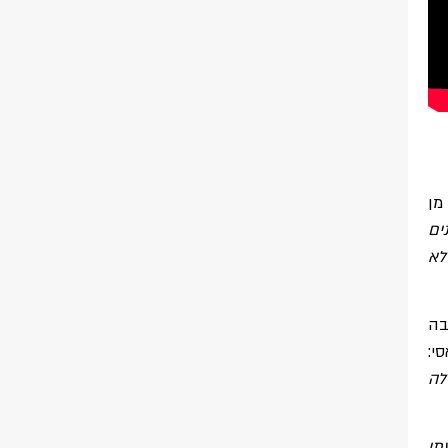
מן
ים
לא
בה
י:
לה
תי