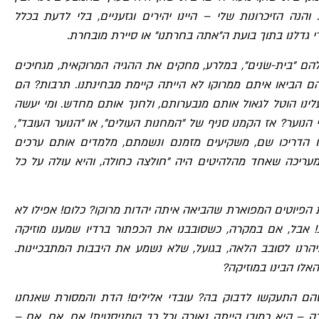
 והנה הזיכרונות שלי – היינו יהירים וגזעניים, בלי לדעת בכלל
י גדלנו בתוך בועת ה"אתה בחרתנו" או סיירת מובחרת.
להם "בית-שׂנים", במלרע, מחקים את ההגיה המרוקאית, מגחיכים
 הביאו איתם ממרוקו לא הייתה קיימת מבחינתנו. תרבות? הם
ועלינו הוטל לגאול אותם מנבערותם, ולחנך אותם מחדש. ומי יעשה
 הנוער? אז הקמנו סניף של "המחנות העולים", או "הנוער העובד",
תינו הדריכו שם, משקיעים מזמנם ונשמתם, מלמדים אותם ערכים
 מעריכה שאחד מהלהיטים היה "חולצה כחולה, והיא עולה על כל
ת הפיוטים המפוארת שהביאה איתה יהדות מרוקו? כלום! אפילו לא
! אבל, אם במקרה, כשסובבנו את הכפתור ברדיו שמענו מוזיקה
יהרנו לסובב הלאה, בגועל, שלא נשמע את היבבות המתבכיינות.
אלו הבינו במוזיקה?
הם התעקשו לדבוק בה? עובדי אלילים! הדת והמסורת שאנחנו
 – היא כמובן הייתה נאורה וכל כך הומניסטית! אח, אח, אח –