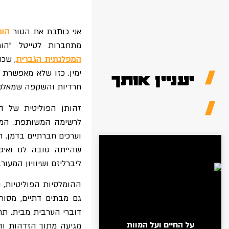
אני כותבת את הטור
הומ
מתחברות לטייטל "הומ
המפלגתית הגברית
, שכו
ימין. כזו שלא מאפשרת ל
יעניין אותך
חרדיות והשקפה שמאלנית,
זהותן הפוליטית של הה
לרשימה המשותפת. המחב
וערכים חברתיים בדמן. ה
שהייתה טובה לנו ואיפ
ליברליזם ושיוויון המעור
ההומלסיות הפוליטיות, ה
גם מבתים דתיים, מסור
דוברי הערבית מבית. ת
על החיים ועל המוות
מגיעה מתוך הזדהות וה